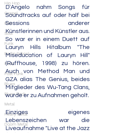
Hip Hop
D'Angelo nahm Songs für 
Gospel
Soundtracks auf oder half bei 
Sessions anderer 
R&B
Künstlerinnen und Künstler aus. 
Soul
So war er in einem Duett auf 
Funk
Lauryn Hills Hitalbum "The 
Berlin School
Miseducation of Lauryn Hill" 
(Ruffhouse, 1998) zu hören. 
Punk
Auch von Method Man und 
Post Punk
GZA alias The Genius, beides 
Blues
Mitglieder des Wu-Tang Clans, 
Blues Rock
wurde er zu Aufnahmen geholt.
Metal
Einziges eigenes 
Heavy Metal
Lebenszeichen war die 
Doom Metal
Liveaufnahme "Live at the Jazz 