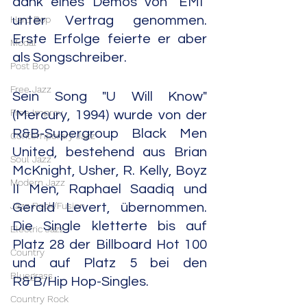
dank eines Demos von "EMI" 
Hard Bop
unter Vertrag genommen. 
Erste Erfolge feierte er aber 
Modal
als Songschreiber.
Post Bop
Free Jazz
Sein Song "U Will Know" 
Free Improv
(Mercury, 1994) wurde von der 
R&B-Supergroup Black Men 
Contemporary Jazz
United, bestehend aus Brian 
Soul Jazz
McKnight, Usher, R. Kelly, Boyz 
Modern Jazz
II Men, Raphael Saadiq und 
Jazz Rock/Fusion
Gerald Levert, übernommen. 
Die Single kletterte bis auf 
Electric Jazz
Platz 28 der Billboard Hot 100 
Country
und auf Platz 5 bei den 
Bluegrass
R&'B/Hip Hop-Singles.
Country Rock