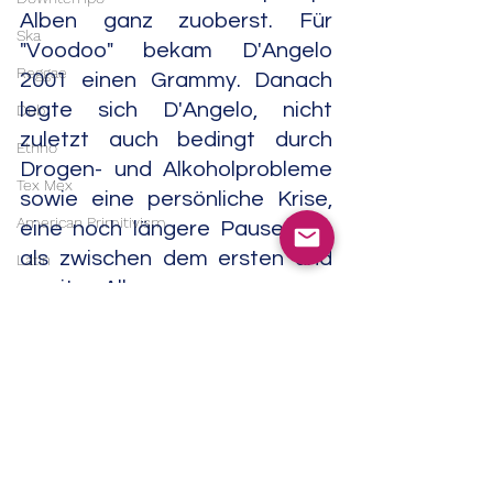
Alben ganz zuoberst. Für 
Ska
"Voodoo" bekam D'Angelo 
Reggae
2001 einen Grammy. Danach 
legte sich D'Angelo, nicht 
Dub
zuletzt auch bedingt durch 
Ethno
Drogen- und Alkoholprobleme 
Tex Mex
sowie eine persönliche Krise, 
American Primitivism
eine noch längere Pause auf, 
als zwischen dem ersten und 
Latin
zweiten Album.
Er machte bei Aufnahmen 
von J Dilla, Common, Q-Typ, 
Snoop Dog, Raphael Saadiq 
und The RH Factor mit, 
veröffentlichte dann und wann 