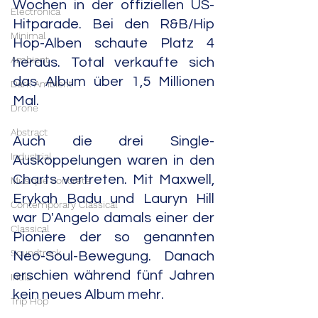
Wochen in der offiziellen US-
Electronica
Hitparade. Bei den R&B/Hip 
Minimal
Hop-Alben schaute Platz 4 
Ambient
heraus. Total verkaufte sich 
das Album über 1,5 Millionen 
Dark Ambient
Mal.
Drone
Abstract
Auch die drei Single-
Industrial
Auskoppelungen waren in den 
Charts vertreten. Mit Maxwell, 
Musique concrète
Erykah Badu und Lauryn Hill 
Contemporary Classical
war D'Angelo damals einer der 
Classical
Pioniere der so genannten 
Soundtrack
Neo-Soul-Bewegung. Danach 
erschien während fünf Jahren 
India
kein neues Album mehr.
Trip Hop