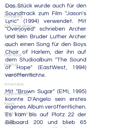
Das Stück wurde auch für den 
Alt.Country
Soundtrack zum Film "Jason's 
Rockabilly
Lyric" (1994) verwendet. Mit 
Old Time Music
"Overjoyed" schrieben Archer 
Rock'n'Roll
und sein Bruder Luther Archer 
auch einen Song für den Boys 
Folk
Choir of Harlem, der ihn auf 
Folk Rock
dem Studioalbum "The Sound 
Neofolk
of Hope" (EastWest, 1994) 
Singer/Songwriter
veröffentlichte.
Americana
Mit "Brown Sugar" (EMI, 1995) 
Experimental
konnte D'Angelo sein erstes 
Noise
eigenes Album veröffentlichen. 
Field Recordings
Es kam bis auf Platz 22 der 
Billboard 200 und blieb 65 
Electronic