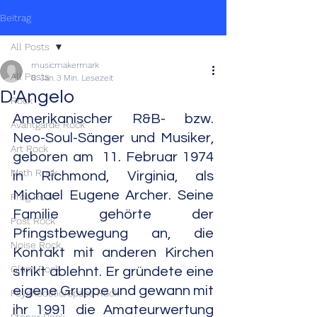
Beitrag
All Posts
musicmakermark
All Posts
8. Jan.
3 Min. Lesezeit
D'Angelo
Rock
Amerikanischer R&B- bzw. 
Avantgarde Rock
Neo-Soul-Sänger und Musiker, 
Art Rock
geboren am  11. Februar 1974 
Math Rock
in Richmond, Virginia, als 
Michael Eugene Archer. Seine 
Prog Rock
Familie gehörte der 
Post Rock
Pfingstbewegung an, die 
Noise Rock
Kontakt mit anderen Kirchen 
Glam Rock
strikt ablehnt. Er gründete eine 
eigene Gruppe und gewann mit 
Psychedelic/Space Rock
ihr 1991 die Amateurwertung 