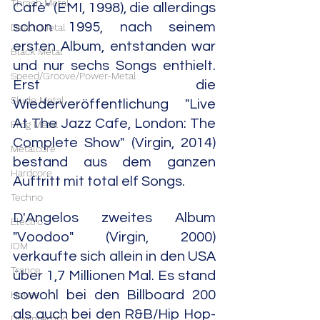
Thrash Metal
Café" (EMI, 1998), die allerdings 
schon 1995, nach seinem 
Death Metal
ersten Album, entstanden war 
Black Metal
und nur sechs Songs enthielt. 
Speed/Groove/Power-Metal
Erst die 
Slude Metal
Wiederveröffentlichung "Live 
At The Jazz Cafe, London: The 
Prog Metal
Complete Show" (Virgin, 2014) 
Metalcore
bestand aus dem ganzen 
Hardcore
Auftritt mit total elf Songs. 
Techno
D'Angelos zweites Album 
Electro
"Voodoo" (Virgin, 2000) 
IDM
verkaufte sich allein in den USA 
Trance
über 1,7 Millionen Mal. Es stand 
sowohl bei den Billboard 200 
House
als auch bei den R&B/Hip Hop-
Downtempo