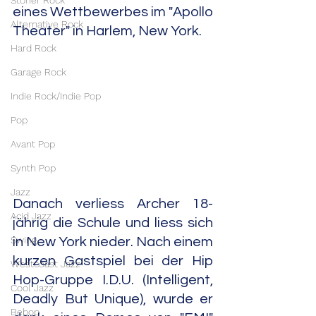
Stoner Rock
eines Wettbewerbes im "Apollo 
Alternative Rock
Theater" in Harlem, New York. 
Hard Rock
Garage Rock
Indie Rock/Indie Pop
Pop
Avant Pop
Synth Pop
Jazz
Danach verliess Archer 18-
Acid Jazz
jährig die Schule und liess sich 
Swing
in New York nieder. Nach einem 
kurzen Gastspiel bei der Hip 
Westcoast Jazz
Hop-Gruppe I.D.U. (Intelligent, 
Cool Jazz
Deadly But Unique), wurde er 
Bebop