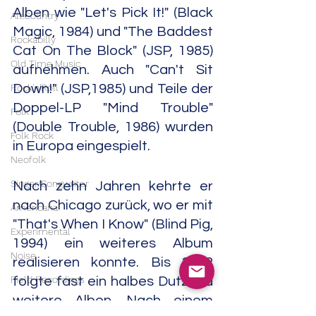
Alben wie "Let's Pick It!" (Black 
Alt.Country
Magic, 1984) und "The Baddest 
Rockabilly
Cat On The Block" (JSP, 1985) 
Old Time Music
aufnehmen. Auch "Can't Sit 
Rock'n'Roll
Down!" (JSP,1985) und Teile der 
Doppel-LP "Mind Trouble" 
Folk
(Double Trouble, 1986) wurden 
Folk Rock
in Europa eingespielt.
Neofolk
Singer/Songwriter
Nach zehn Jahren kehrte er 
nach Chicago zurück, wo er mit 
Americana
"That's When I Know" (Blind Pig, 
Experimental
1994) ein weiteres Album 
Noise
realisieren konnte. Bis 2012 
Field Recordings
folgte fast ein halbes Dutzend 
weitere Alben. Nach einem 
Electronic