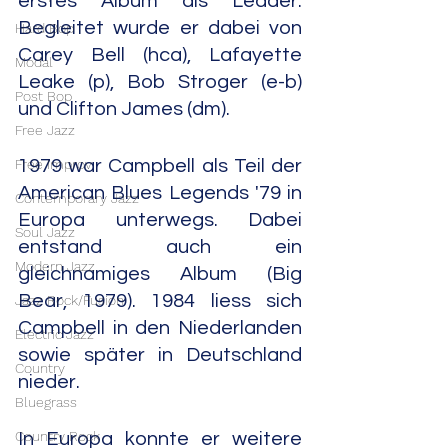
erstes Album als Leader. 
Begleitet wurde er dabei von 
Hard Bop
Carey Bell (hca), Lafayette 
Modal
Leake (p), Bob Stroger (e-b) 
Post Bop
und Clifton James (dm).
Free Jazz
Free Improv
1979 war Campbell als Teil der 
American Blues Legends '79 in 
Contemporary Jazz
Europa unterwegs. Dabei 
Soul Jazz
entstand auch ein 
Modern Jazz
gleichnamiges Album (Big 
Bear, 1979). 1984 liess sich 
Jazz Rock/Fusion
Campbell in den Niederlanden 
Electric Jazz
sowie später in Deutschland 
Country
nieder.
Bluegrass
Country Rock
In Europa konnte er weitere 