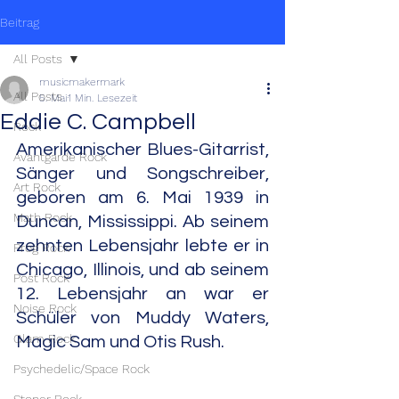
Beitrag
All Posts
musicmakermark
All Posts
5. Mai
1 Min. Lesezeit
Eddie C. Campbell
Rock
Amerikanischer Blues-Gitarrist, 
Avantgarde Rock
Sänger und Songschreiber, 
Art Rock
geboren am 6. Mai 1939 in 
Math Rock
Duncan, Mississippi. Ab seinem 
zehnten Lebensjahr lebte er in 
Prog Rock
Chicago, Illinois, und ab seinem 
Post Rock
12. Lebensjahr an war er 
Noise Rock
Schüler von Muddy Waters, 
Glam Rock
Magic Sam und Otis Rush.
Psychedelic/Space Rock