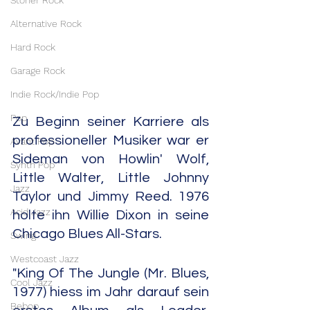
Stoner Rock
Alternative Rock
Hard Rock
Garage Rock
Indie Rock/Indie Pop
Pop
Zu Beginn seiner Karriere als 
professioneller Musiker war er 
Avant Pop
Sideman von Howlin' Wolf, 
Synth Pop
Little Walter, Little Johnny 
Jazz
Taylor und Jimmy Reed. 1976 
Acid Jazz
holte ihn Willie Dixon in seine 
Chicago Blues All-Stars.
Swing
Westcoast Jazz
"King Of The Jungle (Mr. Blues, 
Cool Jazz
1977) hiess im Jahr darauf sein 
Bebop