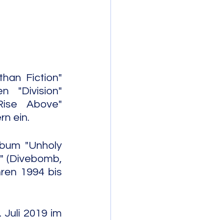
mporary Jazz
an Fiction" 
"Division" 
Rise Above" 
rn ein.
lbum "Unholy 
" (Divebomb, 
en 1994 bis 
Juli 2019 im 