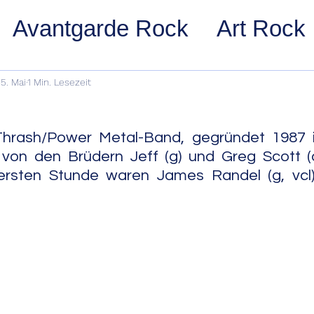
Avantgarde Rock
Art Rock
ost Rock
Noise Rock
Glam
5. Mai
1 Min. Lesezeit
pace Rock
Stoner Rock
Alt
Thrash/Power Metal-Band, gegründet 1987 
 von den Brüdern Jeff (g) und Greg Scott (d
ersten Stunde waren James Randel (g, vcl
arage Rock
Indie Rock/Indie
nth Pop
Jazz
Acid Jazz
z
Cool Jazz
Bebop
Hard