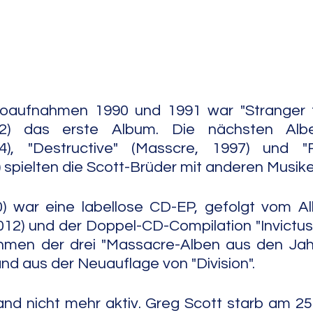
e Jazz
Free Improv
Conte
aufnahmen 1990 und 1991 war "Stranger th
2) das erste Album. Die nächsten Alben 
4), "Destructive" (Masscre, 1997) und "
 spielten die Scott-Brüder mit anderen Musike
10) war eine labellose CD-EP, gefolgt vom A
2012) und der Doppel-CD-Compilation "Invictus
hmen der drei "Massacre-Alben aus den Jahr
d aus der Neuauflage von "Division".    
and nicht mehr aktiv. Greg Scott starb am 25. 