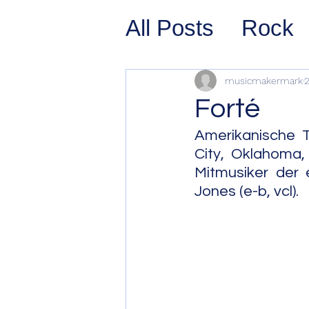
All Posts
Rock
Prog Rock
P
musicmakermark
2
Forté
Psychedelic/S
Amerikanische 
City, Oklahoma,
Mitmusiker der 
Hard Rock
G
Jones (e-b, vcl).
Avant Pop
Sy
Westcoast Jaz