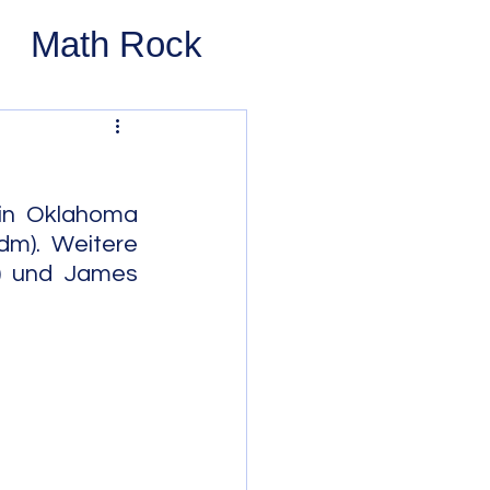
Math Rock
 Rock
ernative Rock
in Oklahoma 
m). Weitere 
) und James 
 Pop
Pop
Swing
 Bop
Modal