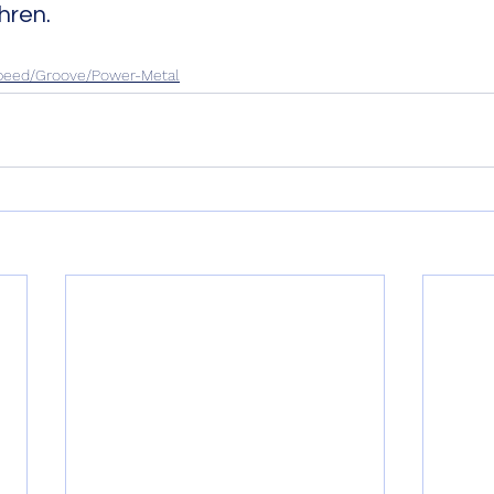
                                                                           
peed/Groove/Power-Metal