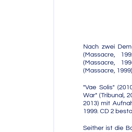
Post Bop
Fre
Soul Jazz
Nach zwei Demo
(Massacre, 199
(Massacre, 199
(Massacre, 1999)
"Vae Solis" (20
War" (Tribunal, 
2013) mit Aufna
1999. CD 2 bestan
Seither ist die B