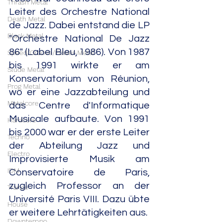
Thrash Metal
Leiter des Orchestre National 
Death Metal
de Jazz. Dabei entstand die LP 
Black Metal
"Orchestre National De Jazz 
86" (Label Bleu, 1986). Von 1987 
Speed/Groove/Power-Metal
bis 1991 wirkte er am 
Slude Metal
Konservatorium von Réunion, 
Prog Metal
wo er eine Jazzabteilung und 
Metalcore
das Centre d'Informatique 
Musicale aufbaute. Von 1991 
Hardcore
bis 2000 war er der erste Leiter 
Techno
der Abteilung Jazz und 
Electro
Improvisierte Musik am 
IDM
Conservatoire de Paris, 
zugleich Professor an der 
Trance
Université Paris VIII. Dazu übte 
House
er weitere Lehrtätigkeiten aus.
Downtempo