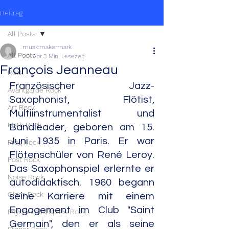
Beitrag
All Posts
musicmakermark
All Posts
20. Apr.
3 Min. Lesezeit
François Jeanneau
Rock
Französischer Jazz-
Avantgarde Rock
Saxophonist, Flötist, 
Art Rock
Multiinstrumentalist und 
Math Rock
Bandleader, geboren am 15. 
Juni 1935 in Paris. Er war 
Prog Rock
Flötenschüler von René Leroy. 
Post Rock
Das Saxophonspiel erlernte er 
Noise Rock
autodidaktisch. 1960 begann 
Glam Rock
seine Karriere mit einem 
Engagement im Club "Saint 
Psychedelic/Space Rock
Germain", den er als seine 