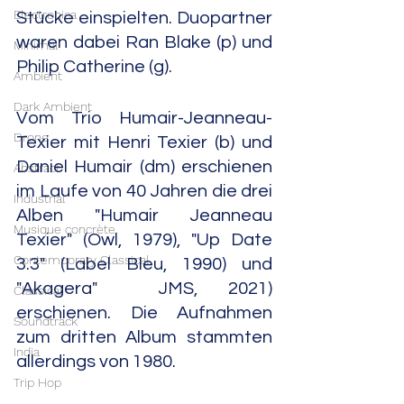
Electronica
Stücke einspielten. Duopartner 
waren dabei Ran Blake (p) und 
Minimal
Philip Catherine (g). 
Ambient
Dark Ambient
Vom Trio Humair-Jeanneau-
Drone
Texier mit Henri Texier (b) und 
Daniel Humair (dm) erschienen 
Abstract
im Laufe von 40 Jahren die drei 
Industrial
Alben "Humair Jeanneau 
Musique concrète
Texier" (Owl, 1979), "Up Date 
Contemporary Classical
3.3" (Label Bleu, 1990) und 
"Akagera"  JMS, 2021) 
Classical
erschienen. Die Aufnahmen 
Soundtrack
zum dritten Album stammten 
India
allerdings von 1980.
Trip Hop