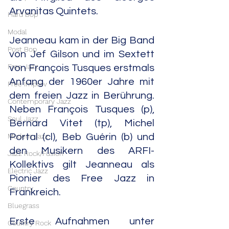
Arvanitas Quintets.
Hard Bop
Modal
Jeanneau kam in der Big Band 
Post Bop
von Jef Gilson und im Sextett 
Free Jazz
von François Tusques erstmals 
Anfang der 1960er Jahre mit 
Free Improv
dem freien Jazz in Berührung. 
Contemporary Jazz
Neben François Tusques (p), 
Soul Jazz
Bernard Vitet (tp), Michel 
Modern Jazz
Portal (cl), Beb Guérin (b) und 
den Musikern des ARFI-
Jazz Rock/Fusion
Kollektivs gilt Jeanneau als 
Electric Jazz
Pionier des Free Jazz in 
Country
Frankreich.
Bluegrass
Erste Aufnahmen unter 
Country Rock