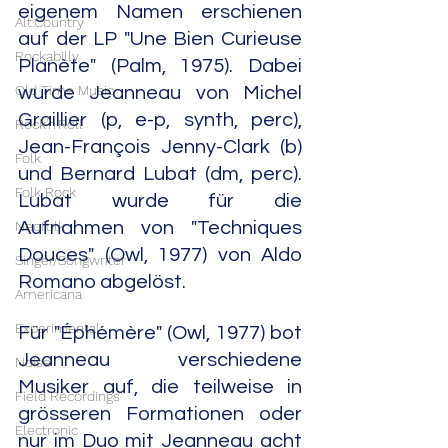
eigenem Namen erschienen 
Alt.Country
auf der LP "Une Bien Curieuse 
Rockabilly
Planète" (Palm, 1975). Dabei 
Old Time Music
wurde Jeanneau von Michel 
Graillier (p, e-p, synth, perc), 
Rock'n'Roll
Jean-François Jenny-Clark (b) 
Folk
und Bernard Lubat (dm, perc). 
Folk Rock
Lubat wurde für die 
Neofolk
Aufnahmen von "Techniques 
Douces" (Owl, 1977) von Aldo 
Singer/Songwriter
Romano abgelöst. 
Americana
Experimental
Für "Éphémère" (Owl, 1977) bot 
Jeanneau verschiedene 
Noise
Musiker auf, die teilweise in 
Field Recordings
grösseren Formationen oder 
Electronic
nur im Duo mit Jeanneau acht 