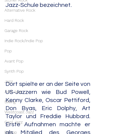
Stoner Rock
Jazz-Schule bezeichnet.
Alternative Rock
Hard Rock
Garage Rock
Indie Rock/Indie Pop
Pop
Avant Pop
Synth Pop
Jazz
Dort spielte er an der Seite von 
Acid Jazz
US-Jazzern wie Bud Powell, 
Kenny Clarke, Oscar Pettiford, 
Swing
Don Byas, Eric Dolphy, Art 
Westcoast Jazz
Taylor und Freddie Hubbard. 
Cool Jazz
Erste Aufnahmen machte er 
als Mitglied des Georges 
Bebop