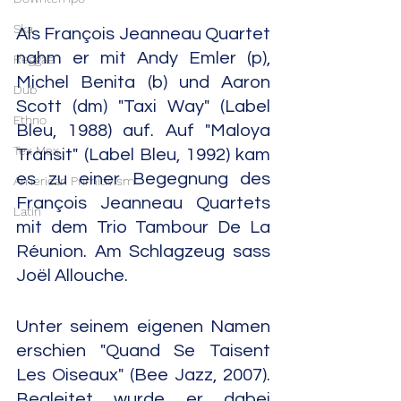
Ska
Als François Jeanneau Quartet 
nahm er mit Andy Emler (p), 
Reggae
Michel Benita (b) und Aaron 
Dub
Scott (dm) "Taxi Way" (Label 
Ethno
Bleu, 1988) auf. Auf "Maloya 
Tex Mex
Transit" (Label Bleu, 1992) kam 
es zu einer Begegnung des 
American Primitivism
François Jeanneau Quartets 
Latin
mit dem Trio Tambour De La 
Réunion. Am Schlagzeug sass 
Joël Allouche.
Unter seinem eigenen Namen 
erschien "Quand Se Taisent 
Les Oiseaux" (Bee Jazz, 2007). 
Begleitet wurde er dabei 