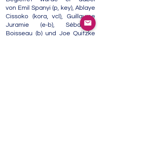
von Emil Spanyi (p, key), Ablaye 
Cissoko (kora, vcl), Guillaume 
Juramie (e-b), Sébastien 
Boisseau (b) und Joe Quitzke 
(dm, perc). Auf "Tarot Du Kebar" 
(Gwen Catalá Éditeur, 2016) 
sprach und spielte Jeanneau 
zu Texten von Emmanuel 
Tugny.
Bei vielen anderen Aufnahmen 
war Jeanneau Co-Leader 
neben Musikern wie Lawrence 
"Butch" Morris, André Jaume, 
Mino Cinelu, François 
Couturier, Karl Berger, Karin 