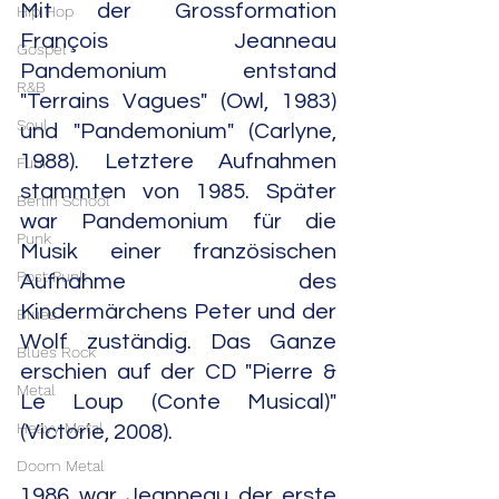
Mit der Grossformation 
Hip Hop
François Jeanneau 
Gospel
Pandemonium entstand 
R&B
"Terrains Vagues" (Owl, 1983) 
Soul
und "Pandemonium" (Carlyne, 
1988). Letztere Aufnahmen 
Funk
stammten von 1985. Später 
Berlin School
war Pandemonium für die 
Punk
Musik einer französischen 
Post Punk
Aufnahme des 
Kindermärchens Peter und der 
Blues
Wolf zuständig. Das Ganze 
Blues Rock
erschien auf der CD "Pierre & 
Metal
Le Loup (Conte Musical)" 
Heavy Metal
(Victorie, 2008).
Doom Metal
1986 war Jeanneau der erste 