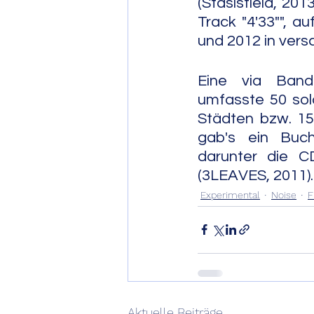
(Stasisfield, 20
Track "4'33"", 
und 2012 in vers
Eine via Bandca
umfasste 50 sol
Städten bzw. 15
gab's ein Buch
darunter die 
(3LEAVES, 2011).    
Experimental
Noise
F
Aktuelle Beiträge