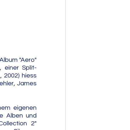
mporary Jazz
Album "Aero" 
 einer Split-
, 2002) hiess 
hler, James 
inem eigenen 
e Alben und 
llection 2" 