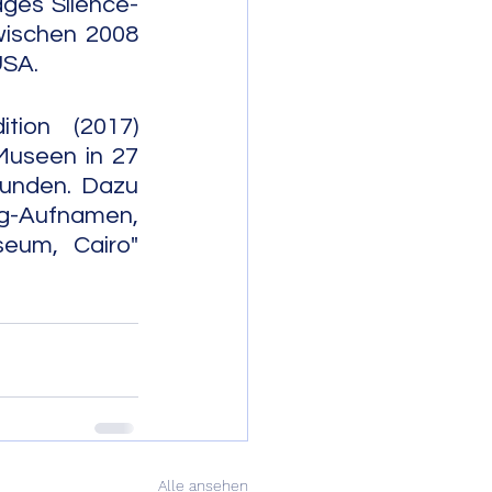
ages Silence-
ischen 2008 
USA.
tion (2017) 
useen in 27 
tunden. Dazu 
g-Aufnamen, 
um, Cairo" 
Alle ansehen