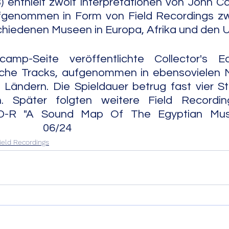
13) enthielt zwölf Interpretationen von John C
aufgenommen in Form von Field Recordings zw
chiedenen Museen in Europa, Afrika und den 
mp-Seite veröffentlichte Collector's Edi
che Tracks, aufgenommen in ebensovielen M
 Ländern. Die Spieldauer betrug fast vier S
. Später folgten weitere Field Recordin
CD-R "A Sound Map Of The Egyptian Muse
             06/24
ield Recordings