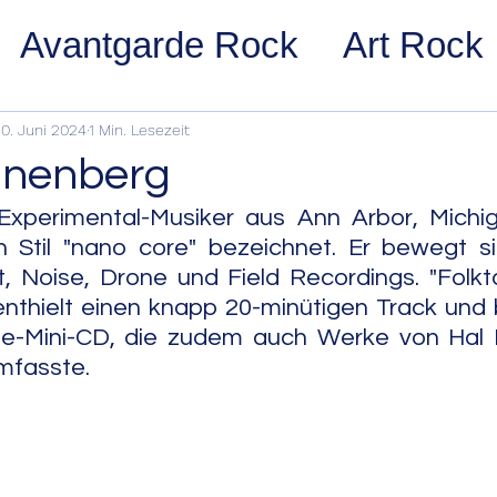
Avantgarde Rock
Art Rock
ost Rock
Noise Rock
Glam
0. Juni 2024
1 Min. Lesezeit
nnenberg
pace Rock
Stoner Rock
Alt
Experimental-Musiker aus Ann Arbor, Michig
n Stil "nano core" bezeichnet. Er bewegt si
, Noise, Drone und Field Recordings. "Folkta
arage Rock
Indie Rock/Indie
enthielt einen knapp 20-minütigen Track und b
riple-Mini-CD, die zudem auch Werke von Hal
mfasste.
nth Pop
Jazz
Acid Jazz
z
Cool Jazz
Bebop
Hard