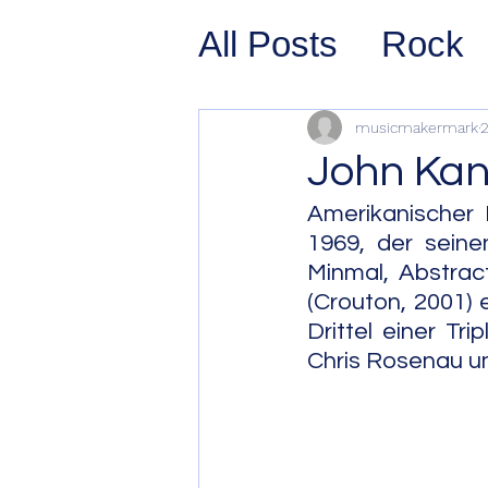
All Posts
Rock
Prog Rock
P
musicmakermark
2
John Ka
Psychedelic/S
Amerikanischer 
1969, der seine
Minmal, Abstract
Hard Rock
G
(Crouton, 2001) 
Drittel einer T
Chris Rosenau u
Avant Pop
Sy
Westcoast Jaz