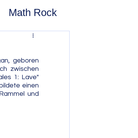
Math Rock
 Rock
ernative Rock
an, geboren 
ch zwischen 
les 1: Lave" 
 Pop
Pop
ildete einen 
 Rammel und 
Swing
 Bop
Modal