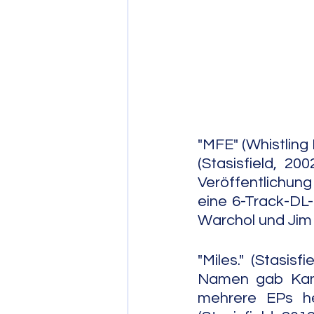
Post Bop
Fre
Soul Jazz
"MFE" (Whistling
(Stasisfield, 20
Veröffentlichung 
eine 6-Track-DL
Warchol und Jim 
"Miles." (Stasis
Namen gab Kann
mehrere EPs he