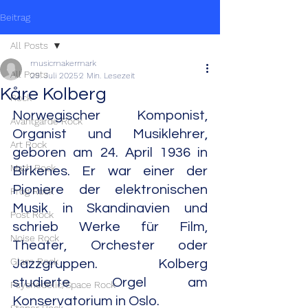
Beitrag
All Posts
musicmakermark
All Posts
29. Juli 2025
2 Min. Lesezeit
Kåre Kolberg
Rock
Norwegischer Komponist, 
Avantgarde Rock
Organist und Musiklehrer, 
Art Rock
geboren am 24. April 1936 in 
Math Rock
Birkenes. Er war einer der 
Pioniere der elektronischen 
Prog Rock
Musik in Skandinavien und 
Post Rock
schrieb Werke für Film, 
Noise Rock
Theater, Orchester oder 
Glam Rock
Jazzgruppen. Kolberg 
studierte Orgel am 
Psychedelic/Space Rock
Konservatorium in Oslo.