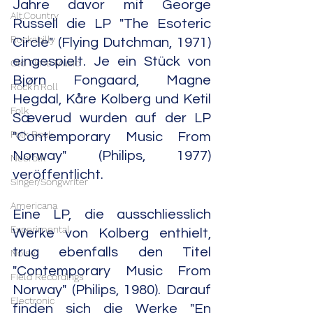
Jahre davor mit George 
Alt.Country
Russell die LP "The Esoteric 
Rockabilly
Circle" (Flying Dutchman, 1971) 
eingespielt. Je ein Stück von 
Old Time Music
Bjørn Fongaard, Magne 
Rock'n'Roll
Hegdal, Kåre Kolberg und Ketil 
Folk
Sæverud wurden auf der LP 
Folk Rock
"Contemporary Music From 
Norway" (Philips, 1977) 
Neofolk
veröffentlicht.
Singer/Songwriter
Americana
Eine LP, die ausschliesslich 
Experimental
Werke von Kolberg enthielt, 
trug ebenfalls den Titel 
Noise
"Contemporary Music From 
Field Recordings
Norway" (Philips, 1980). Darauf 
Electronic
finden sich die Werke "En 