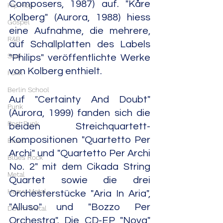
Composers, 1987) auf. "Kåre 
Hip Hop
Kolberg" (Aurora, 1988) hiess 
Gospel
eine Aufnahme, die mehrere, 
R&B
auf Schallplatten des Labels 
Soul
"Philips" veröffentlichte Werke 
von Kolberg enthielt.
Funk
Berlin School
Auf "Certainty And Doubt" 
Punk
(Aurora, 1999) fanden sich die 
Post Punk
beiden Streichquartett-
Kompositionen "Quartetto Per 
Blues
Archi" und "Quartetto Per Archi 
Blues Rock
No. 2" mit dem Cikada String 
Metal
Quartet sowie die drei 
Heavy Metal
Orchesterstücke "Aria In Aria", 
"Alluso" und "Bozzo Per 
Doom Metal
Orchestra". Die CD-EP "Nova" 