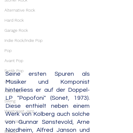
Stoner Rock
Alternative Rock
Hard Rock
Garage Rock
Indie Rock/Indie Pop
Pop
Avant Pop
Synth Pop
Seine ersten Spuren als 
Jazz
Musiker und Komponist 
hinterliess er auf der Doppel-
Acid Jazz
LP "Popofoni" (Sonet, 1973). 
Swing
Diese enthielt neben einem 
Westcoast Jazz
Werk von Kolberg auch solche 
Cool Jazz
von Gunnar Sønstevold, Arne 
Nordheim, Alfred Janson und 
Bebop