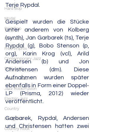
Terje Rypdal.
Hard Bop
Modal
Gespielt wurden die Stücke 
Post Bop
unter anderem von Kolberg 
(synth), Jan Garbarek (ts), Terje 
Free Jazz
Rypdal (g), Bobo Stenson (p, 
Free Improv
org), Karin Krog (vcl), Arild 
Contemporary Jazz
Andersen (b) und Jon 
Soul Jazz
Christensen (dm). Diese 
Aufnahmen wurden später 
Modern Jazz
ebenfalls in Form einer Doppel-
Jazz Rock/Fusion
LP (Prisma, 2012) wieder 
Electric Jazz
veröffentlicht.
Country
Garbarek, Rypdal, Andersen 
Bluegrass
und Christensen hatten zwei 
Country Rock