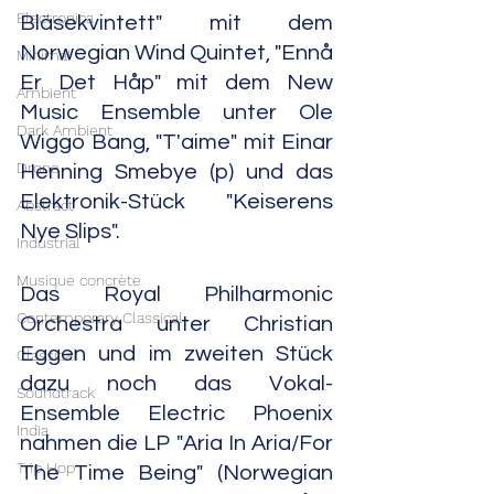
Electronica
Bläsekvintett" mit dem 
Norwegian Wind Quintet, "Ennå 
Minimal
Er Det Håp" mit dem New 
Ambient
Music Ensemble unter Ole 
Dark Ambient
Wiggo Bang, "T'aime" mit Einar 
Drone
Henning Smebye (p) und das 
Elektronik-Stück "Keiserens 
Abstract
Nye Slips".
Industrial
Musique concrète
Das Royal Philharmonic 
Contemporary Classical
Orchestra unter Christian 
Eggen und im zweiten Stück 
Classical
dazu noch das Vokal-
Soundtrack
Ensemble Electric Phoenix 
India
nahmen die LP "Aria In Aria/For 
Trip Hop
The Time Being" (Norwegian 