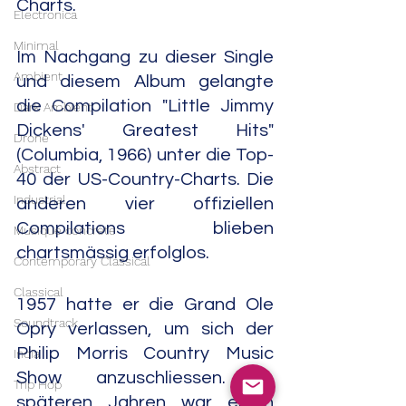
Charts.
Electronica
Minimal
Im Nachgang zu dieser Single 
Ambient
und diesem Album gelangte 
die Compilation "Little Jimmy 
Dark Ambient
Dickens' Greatest Hits" 
Drone
(Columbia, 1966) unter die Top-
Abstract
40 der US-Country-Charts. Die 
Industrial
anderen vier offiziellen 
Compilations blieben 
Musique concrète
chartsmässig erfolglos.
Contemporary Classical
Classical
1957 hatte er die Grand Ole 
Soundtrack
Opry verlassen, um sich der 
Philip Morris Country Music 
India
Show anzuschliessen. In 
Trip Hop
späteren Jahren war er in 