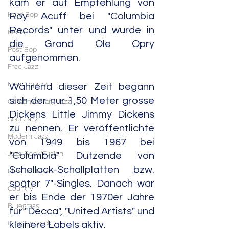
kam er auf Empfehlung von 
Hard Bop
Roy Acuff bei "Columbia 
Records" unter und wurde in 
Modal
die Grand Ole Opry 
Post Bop
aufgenommen.
Free Jazz
Free Improv
Während dieser Zeit begann 
sich der nur 1,50 Meter grosse 
Contemporary Jazz
Dickens Little Jimmy Dickens 
Soul Jazz
zu nennen. Er veröffentlichte 
Modern Jazz
von 1949 bis 1967 bei 
Jazz Rock/Fusion
"Columbia" Dutzende von 
Schellack-Schallplatten bzw. 
Electric Jazz
später 7"-Singles. Danach war 
Country
er bis Ende der 1970er Jahre 
Bluegrass
für "Decca", "United Artists" und 
Country Rock
kleinere Labels aktiv.