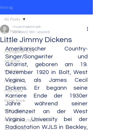
Beitrag
All Posts
musicmakermark
All Posts
23. März
2 Min. Lesezeit
Little Jimmy Dickens
Rock
Amerikanischer Country-
Avantgarde Rock
Singer/Songwriter und 
Art Rock
Gitarrist, geboren am 19. 
Math Rock
Dezember 1920 in Bolt, West 
Virginia, als James Cecil 
Prog Rock
Dickens. Er begann seine 
Post Rock
Karriere Ende der 1930er 
Noise Rock
Jahre während seiner 
Glam Rock
Studienzeit an der West 
Virginia University bei der 
Psychedelic/Space Rock
Radiostation WJLS in Beckley, 