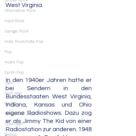
Stoner Rock
West Virginia.
Alternative Rock
Hard Rock
Garage Rock
Indie Rock/Indie Pop
Pop
Avant Pop
Synth Pop
In den 1940er Jahren hatte er 
Jazz
bei Sendern in den 
Acid Jazz
Bundesstaaten West Virginia, 
Swing
Indiana, Kansas und Ohio 
eigene Radioshows. Dazu zog 
Westcoast Jazz
er als Jimmy The Kid von einer 
Cool Jazz
Radiostation zur anderen. 1948 
Bebop