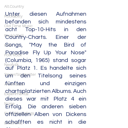
Alt.Country
Unter diesen Aufnahmen 
Rockabilly
befanden sich mindestens 
Old Time Music
acht Top-10-Hits in den 
Rock'n'Roll
Country-Charts. Einer der 
Songs, "May the Bird of 
Folk
Paradise Fly Up Your Nose" 
Folk Rock
(Columbia, 1965) stand sogar 
Neofolk
auf Platz 1. Es handelte sich 
Singer/Songwriter
um den Titelsong seines 
fünften und einzigen 
Americana
chartsplatzierten Albums. Auch 
Experimental
dieses war mit Platz 4 ein 
Noise
Erfolg. Die anderen sieben 
Field Recordings
offiziellen Alben von Dickens 
schafften es nicht in die 
Electronic