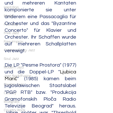
und mehreren Kantaten 
Hard Bop
komponierte sie unter 
Modal
anderem eine Passacaglia für 
Orchester und das "Byzantine 
Post Bop
Concerto" für Klavier und 
Free Jazz
Orchester. Ihr Schaffen wurde 
Free Improv
auf mehreren Schallplatten 
Contemporary Jazz
verewigt.
Soul Jazz
Die LP "Pesme Prostora" (1977) 
Modern Jazz
und die Doppel-LP "
Ljubica 
Jazz Rock/Fusion
Marić
" (1985) kamen beim 
Electric Jazz
jugoslawischen Staatslabel 
"PGP RTB" bzw. "Produkcija 
Country
Gramofonskih Ploča Radio 
Bluegrass
Televizije Beograd" heraus. 
Country Rock
Jahre später war "Threshold 