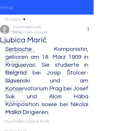
Beitrag
All Posts
musicmakermark
All Posts
28. Apr.
1 Min. Lesezeit
Ljubica Marić
Rock
Serbische Komponistin, 
Avantgarde Rock
geboren am 18. März 1909 in 
Art Rock
Kragujevac. Sie studierte in 
Math Rock
Belgrad bei Josip Štolcer-
Slavenski und am 
Prog Rock
Konservatorium Prag bei Josef 
Post Rock
Suk und Alois Hába 
Noise Rock
Komposition sowie bei Nikolai 
Glam Rock
Malko Dirigieren.
Psychedelic/Space Rock