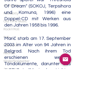
Alt.Country
Of Dream" (SOKOJ, Terpsihora 
und Komuna, 1996) eine 
Rockabilly
Doppel-CD mit Werken aus 
Old Time Music
den Jahren 1958 bis 1996.
Rock'n'Roll
Folk
Marić starb am 17. September 
2003 im Alter von 94 Jahren in 
Folk Rock
Belgrad. Nach ihrem Tod 
Neofolk
erschienen weitere 
Singer/Songwriter
Tondokumente, darunter das 
Americana
4-CD-Set "Music by Ljubica 
Marić" (PGP RTS, 2010).                                                                  
Experimental
         04/26
Noise
Contemporary Classical
Field Recordings
Classical
Electronic