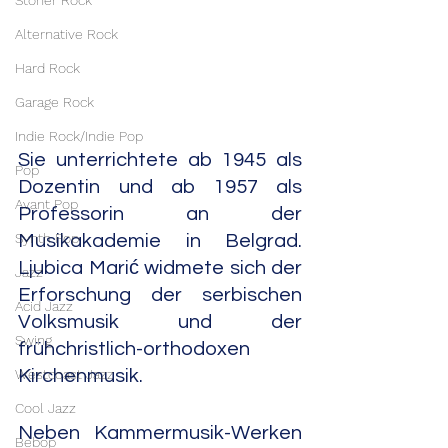
Stoner Rock
Alternative Rock
Hard Rock
Garage Rock
Indie Rock/Indie Pop
Sie unterrichtete ab 1945 als 
Pop
Dozentin und ab 1957 als 
Avant Pop
Professorin an der 
Synth Pop
Musikakademie in Belgrad. 
Ljubica Marić widmete sich der 
Jazz
Erforschung der serbischen 
Acid Jazz
Volksmusik und der 
Swing
frühchristlich-orthodoxen 
Westcoast Jazz
Kirchenmusik.
Cool Jazz
Neben Kammermusik-Werken 
Bebop