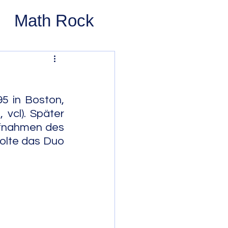
Math Rock
 Rock
ernative Rock
5 in Boston, 
vcl). Später 
Aufnahmen des 
 Pop
Pop
olte das Duo 
Swing
 Bop
Modal