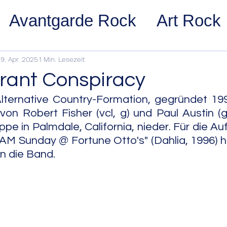
Avantgarde Rock
Art Rock
ost Rock
Noise Rock
Glam
9. Apr. 2025
1 Min. Lesezeit
Grant Conspiracy
pace Rock
Stoner Rock
Alt
lternative Country-Formation, gegründet 199
on Robert Fisher (vcl, g) und Paul Austin (g, 
uppe in Palmdale, California, nieder. Für die 
arage Rock
Indie Rock/Indie
M Sunday @ Fortune Otto's" (Dahlia, 1996) h
in die Band.
nth Pop
Jazz
Acid Jazz
z
Cool Jazz
Bebop
Hard