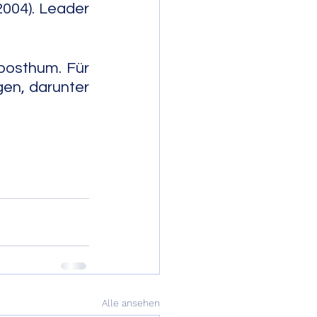
004). Leader 
osthum. Für 
n, darunter 
                
Alle ansehen