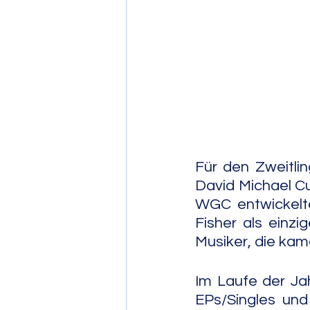
Post Bop
Fre
Soul Jazz
Für den Zweitlin
David Michael Cur
WGC entwickelte
Fisher als einz
Musiker, die kam
Im Laufe der Jah
EPs/Singles und