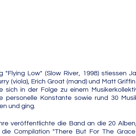
e Jazz
Free Improv
Conte
g "Flying Low" (Slow River, 1998) stiessen Ja
ry (viola), Erich Groat (mand) und Matt Griffin 
 sich in der Folge zu einem Musikerkollekti
ige personelle Konstante sowie rund 30 Musi
en und ging.
re veröffentlichte die Band an die 20 Alben,
 die Compilation "There But For The Grace