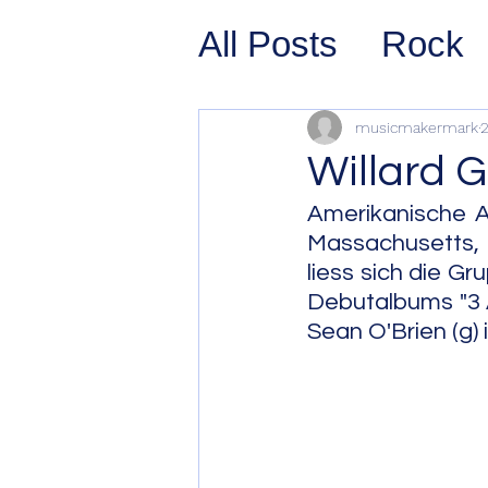
All Posts
Rock
Prog Rock
P
musicmakermark
2
Willard 
Psychedelic/S
Amerikanische A
Massachusetts, v
liess sich die Gr
Hard Rock
G
Debutalbums "3 A
Sean O'Brien (g) 
Avant Pop
Sy
Westcoast Jaz