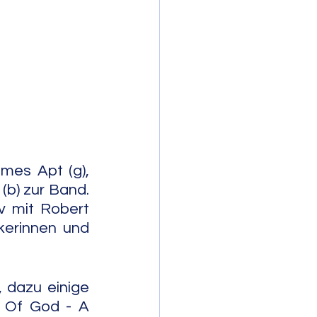
mporary Jazz
mes Apt (g), 
(b) zur Band. 
v mit Robert 
kerinnen und 
 dazu einige 
 Of God - A 