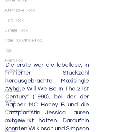
Stoner Rock
Alternative Rock
Hard Rock
Garage Rock
Indie Rock/Indie Pop
Pop
Avant Pop
Die erste war die labellose, in 
Synth Pop
limitierter Stückzahl 
Jazz
herausgebrachte Maxisingle 
"Where Will We Be In The 21st 
Acid Jazz
Century" (1990), bei der der 
Swing
Rapper MC Honey B und die 
Westcoast Jazz
Jazzpianistin Jessica Lauren 
mitgewirkt hatten. Daraufhin 
Cool Jazz
konnten Wilkinson und Simpson 
Bebop