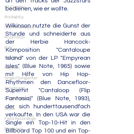
an den Tracks der Jazzstars 
Alt.Country
bedienen, wie er wollte.
Rockabilly
Wilkinson nutzte die Gunst der 
Old Time Music
Stunde und schneiderte aus 
Rock'n'Roll
der Herbie Hancock-
Folk
Komposition "Cantaloupe 
Folk Rock
Island" von der LP "Empyrean 
Isles" (Blue Note, 1965) sowie 
Neofolk
mit Hilfe von Hip Hop-
Singer/Songwriter
Rhythmen den Dancefloor-
Americana
Superhit "Cantaloop (Flip 
Fantasia)" (Blue Note, 1993), 
Experimental
der sich hunderttausendfach 
Noise
verkaufte. In den USA war die 
Field Recordings
Single ein Top-10-Hit in den 
Electronic
Billboard Top 100 und ein Top-