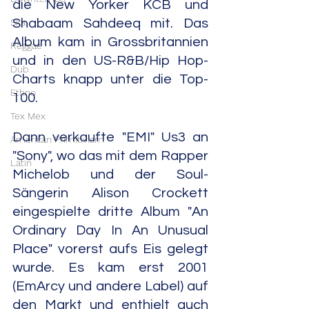
die New Yorker KCB und 
Ska
Shabaam Sahdeeq mit. Das 
Album kam in Grossbritannien 
Reggae
und in den US-R&B/Hip Hop-
Dub
Charts knapp unter die Top-
Ethno
100.
Tex Mex
Dann verkaufte "EMI" Us3 an 
American Primitivism
"Sony", wo das mit dem Rapper 
Latin
Michelob und der Soul-
Sängerin Alison Crockett 
eingespielte dritte Album "An 
Ordinary Day In An Unusual 
Place" vorerst aufs Eis gelegt 
wurde. Es kam erst 2001 
(EmArcy und andere Label) auf 
den Markt und enthielt auch 