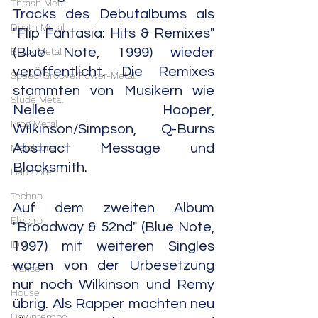
Thrash Metal
Tracks des Debutalbums als 
Death Metal
"Flip Fantasia: Hits & Remixes" 
Black Metal
(Blue Note, 1999) wieder 
veröffentlicht. Die Remixes 
Speed/Groove/Power-Metal
stammten von Musikern wie 
Slude Metal
Nellee Hooper, 
Prog Metal
Wilkinson/Simpson, Q-Burns 
Abstract Message und 
Metalcore
Blacksmith.
Hardcore
Techno
Auf dem zweiten Album 
Electro
"Broadway & 52nd" (Blue Note, 
IDM
1997) mit weiteren Singles 
waren von der Urbesetzung 
Trance
nur noch Wilkinson und Remy 
House
übrig. Als Rapper machten neu 
Downtempo