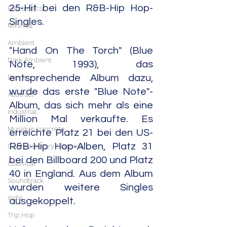
25-Hit bei den R&B-Hip Hop-
Electronica
Singles.
Minimal
Ambient
"Hand On The Torch" (Blue 
Dark Ambient
Note, 1993), das 
Drone
entsprechende Album dazu, 
wurde das erste "Blue Note"-
Abstract
Album, das sich mehr als eine 
Industrial
Million Mal verkaufte. Es 
Musique concrète
erreichte Platz 21 bei den US-
R&B-Hip Hop-Alben, Platz 31 
Contemporary Classical
bei den Billboard 200 und Platz 
Classical
40 in England. Aus dem Album 
Soundtrack
wurden weitere Singles 
India
ausgekoppelt.
Trip Hop