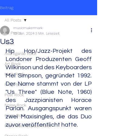
Beitrag
All Posts
musicmakermark
All Posts
10. Jan. 2024
3 Min. Lesezeit
Us3
Rock
Hip Hop/Jazz-Projekt des 
Avantgarde Rock
Londoner Produzenten Geoff 
Art Rock
Wilkinson und des Keyboarders 
Math Rock
Mel Simpson, gegründet 1992. 
Der Name stammt von der LP 
Prog Rock
"Us Three" (Blue Note, 1960) 
Post Rock
des Jazzpianisten Horace 
Noise Rock
Parlan. Ausgangspunkt waren 
Glam Rock
zwei Maxisingles, die das Duo 
zuvor veröffentlicht hatte.
Psychedelic/Space Rock