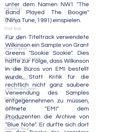
unter dem Namen NW1 "The 
Hard Bop
Band Played The Boogie" 
Modal
(Ninja Tune, 1991) einspielen.
Post Bop
Für den Titeltrack verwendete 
Free Jazz
Wilkinson ein Sample von Grant 
Free Improv
Greens "Sookie Sookie". Dies 
Contemporary Jazz
hatte zur Folge, dass Wilkinson 
Soul Jazz
in die Büros von EMI bestellt 
wurde. Statt Kritik für die 
Modern Jazz
rechtlich nicht ganz saubere 
Jazz Rock/Fusion
Verwendung des Samples 
Electric Jazz
entgegennehmen zu müssen, 
öffnete "EMI" dem 
Country
Produzenten die Archive von 
Bluegrass
"Blue Note". Er durfte sich dort 
Country Rock