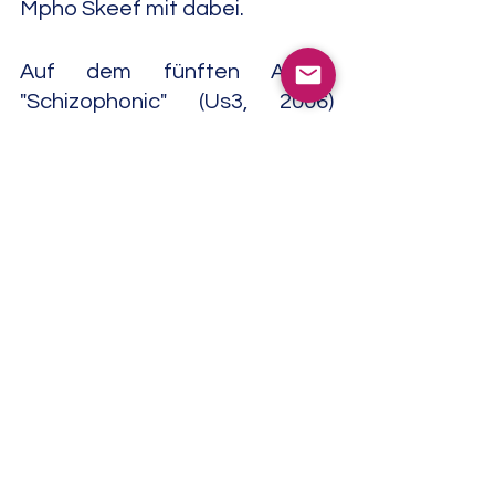
Mpho Skeef mit dabei.
Auf dem fünften Album 
"Schizophonic" (Us3, 2006) 
kehrte Geoff Wilkinson wieder 
zum Jazz/Hip Hop-
Strickmuster zurück. Als 
Rapper verpflichtete er Akil 
Dasan und Gaston, beide aus 
dem Umfeld des New Yorker 
Nuyorican Poets Café. Gäste 
auf dem sechsten Album "Say 
What?" (Us3, 2007) waren die 
Rapper Akil Dadan und Gaston 
sowie die R&B-Sängerin 
Adeline. 