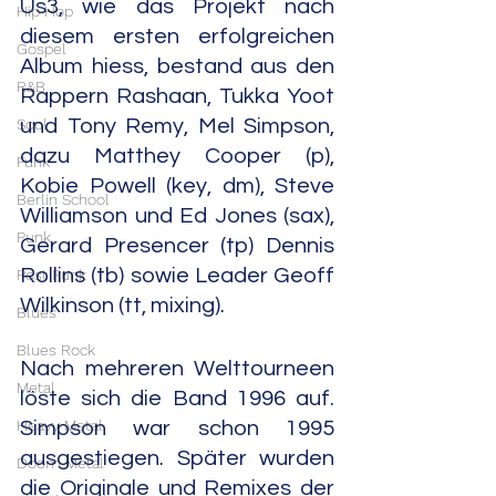
Us3, wie das Projekt nach 
Hip Hop
diesem ersten erfolgreichen 
Gospel
Album hiess, bestand aus den 
R&B
Rappern Rashaan, Tukka Yoot 
Soul
und Tony Remy, Mel Simpson, 
dazu Matthey Cooper (p), 
Funk
Kobie Powell (key, dm), Steve 
Berlin School
Williamson und Ed Jones (sax), 
Punk
Gerard Presencer (tp) Dennis 
Rollins (tb) sowie Leader Geoff 
Post Punk
Wilkinson (tt, mixing).
Blues
Blues Rock
Nach mehreren Welttourneen 
Metal
löste sich die Band 1996 auf. 
Heavy Metal
Simpson war schon 1995 
ausgestiegen. Später wurden 
Doom Metal
die Originale und Remixes der 