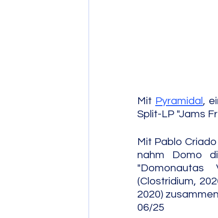
Post Bop
Fre
Soul Jazz
Mit 
Pyramidal
, e
Split-LP "Jams F
Mit Pablo Criado 
nahm Domo die 
"Domonautas V
(Clostridium, 20
2020) zusammengefasst.   
06/25