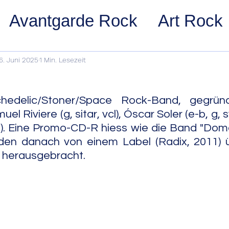
Avantgarde Rock
Art Rock
ost Rock
Noise Rock
Glam
6. Juni 2025
1 Min. Lesezeit
pace Rock
Stoner Rock
Alt
hedelic/Stoner/Space Rock-Band, gegründ
el Riviere (g, sitar, vcl), Óscar Soler (e-b, g, s
. Eine Promo-CD-R hiess wie die Band "Domo"
arage Rock
Indie Rock/Indie
en danach von einem Label (Radix, 2011)
D herausgebracht.
nth Pop
Jazz
Acid Jazz
z
Cool Jazz
Bebop
Hard