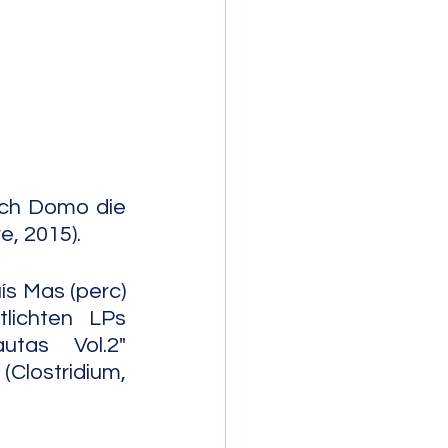
mporary Jazz
ich Domo die 
e, 2015).
ís Mas (perc) 
lichten LPs 
tas Vol.2" 
Clostridium, 
                    