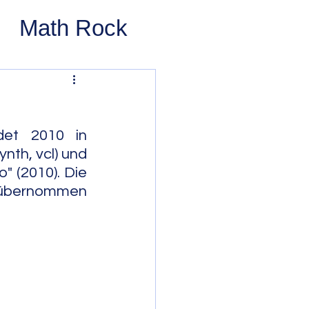
Math Rock
 Rock
ernative Rock
et 2010 in 
ynth, vcl) und 
 (2010). Die 
 Pop
Pop
 übernommen 
Swing
 Bop
Modal