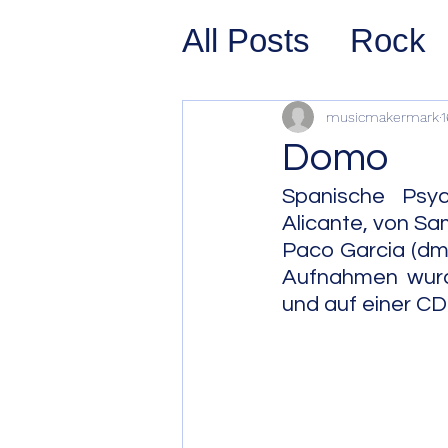
All Posts
Rock
Prog Rock
P
musicmakermark
1
Domo
Psychedelic/S
Spanische Psyc
Alicante, von Samu
Paco Garcia (dm)
Hard Rock
G
Aufnahmen wurd
und auf einer C
Avant Pop
Sy
Westcoast Jaz