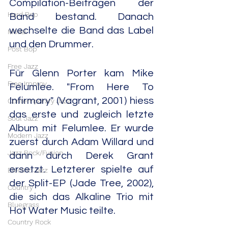
Compilation-Beiträgen der 
Hard Bop
Band bestand. Danach 
wechselte die Band das Label 
Modal
und den Drummer.
Post Bop
Free Jazz
Für Glenn Porter kam Mike 
Free Improv
Felumlee. "From Here To 
Infirmary" (Vagrant, 2001) hiess 
Contemporary Jazz
das erste und zugleich letzte 
Soul Jazz
Album mit Felumlee. Er wurde 
Modern Jazz
zuerst durch Adam Willard und 
Jazz Rock/Fusion
dann durch Derek Grant 
ersetzt. Letzterer spielte auf 
Electric Jazz
der Split-EP (Jade Tree, 2002), 
Country
die sich das Alkaline Trio mit 
Bluegrass
Hot Water Music teilte.
Country Rock