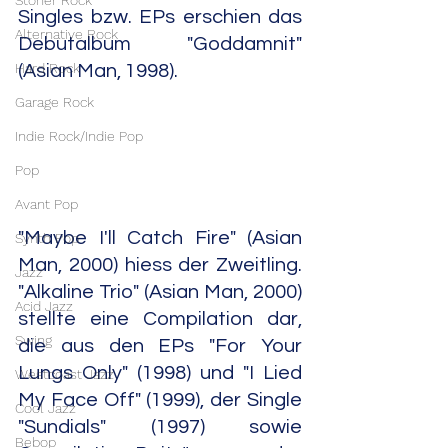
Stoner Rock
Singles bzw. EPs erschien das 
Alternative Rock
Debutalbum "Goddamnit" 
Hard Rock
(Asian Man, 1998).
Garage Rock
Indie Rock/Indie Pop
Pop
Avant Pop
"Maybe I'll Catch Fire" (Asian 
Synth Pop
Man, 2000) hiess der Zweitling. 
Jazz
"Alkaline Trio" (Asian Man, 2000) 
Acid Jazz
stellte eine Compilation dar, 
Swing
die aus den EPs "For Your 
Lungs Only" (1998) und "I Lied 
Westcoast Jazz
My Face Off" (1999), der Single 
Cool Jazz
"Sundials" (1997) sowie 
Bebop