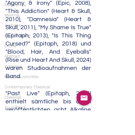
"Agony & Irony" (Epic, 2008), 
Electronica
"This Addiction" (Heart & Skull, 
Minimal
2010), "Damnesia" (Heart & 
Ambient
Skull, 2011), "My Shame Is True" 
(Epitaph, 2013), "Is This Thing 
Dark Ambient
Cursed?" (Epitaph, 2018) und 
Drone
"Blood, Hair, And Eyeballs" 
Abstract
(Rise und Heart And Skull, 2024) 
Industrial
waren Studioaufnahmen der 
Band.
Musique concrète
Contemporary Classical
"Past Live" (Epitaph, 2014) 
Classical
enthielt sämtliche bis dahin 
Soundtrack
veröffentlichten acht Alkaline 
Trio-Alben mit Ausnahme des 
India
Akustik-Albums "Damnesia" auf 
Trip Hop
Vinyl. Ein anderes Label gab 