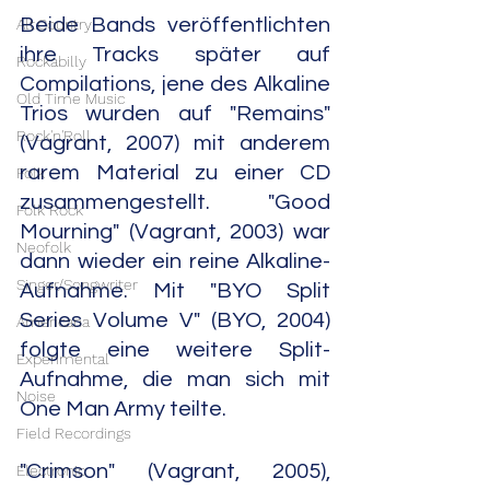
Beide Bands veröffentlichten 
Alt.Country
ihre Tracks später auf 
Rockabilly
Compilations, jene des Alkaline 
Old Time Music
Trios wurden auf "Remains" 
Rock'n'Roll
(Vagrant, 2007) mit anderem 
rarem Material zu einer CD 
Folk
zusammengestellt. "Good 
Folk Rock
Mourning" (Vagrant, 2003) war 
Neofolk
dann wieder ein reine Alkaline-
Singer/Songwriter
Aufnahme. Mit "BYO Split 
Series Volume V" (BYO, 2004) 
Americana
folgte eine weitere Split-
Experimental
Aufnahme, die man sich mit 
Noise
One Man Army teilte.
Field Recordings
"Crimson" (Vagrant, 2005), 
Electronic