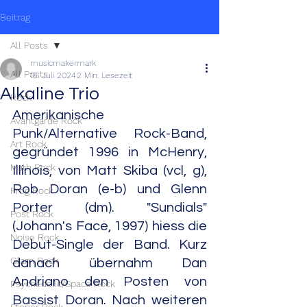
Beitrag
All Posts
musicmakermark
All Posts
16. Juli 2024
2 Min. Lesezeit
Alkaline Trio
Rock
Amerikanische 
Avantgarde Rock
Punk/Alternative Rock-Band, 
Art Rock
gegründet 1996 in McHenry, 
Math Rock
Illinois, von Matt Skiba (vcl, g), 
Rob Doran (e-b) und Glenn 
Prog Rock
Porter (dm). "Sundials" 
Post Rock
(Johann's Face, 1997) hiess die 
Noise Rock
Debut-Single der Band. Kurz 
Glam Rock
danach übernahm Dan 
Andriano den Posten von 
Psychedelic/Space Rock
Bassist Doran. Nach weiteren 