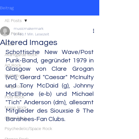
Beitrag
All Posts
musicmakermark
All Posts
9. Feb.
1 Min. Lesezeit
Altered Images
Rock
Schottische New Wave/Post 
Avantgarde Rock
Punk-Band, gegründet 1979 in 
Art Rock
Glasgow von Clare Grogan 
Math Rock
(vcl), Gerard "Caesar" McInulty 
und Tony McDaid (g), Johnny 
Prog Rock
McElhone (e-b) und Michael 
Post Rock
"Tich" Anderson (dm), allesamt 
Noise Rock
Mitglieder des Siouxsie & The 
Glam Rock
Banshees-Fan Clubs.
Psychedelic/Space Rock