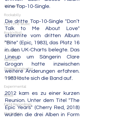
Alt.Country
eine Top-10-Single.
Rockabilly
Die dritte Top-10-Single "Don’t 
Old Time Music
Talk to Me About Love" 
Rock'n'Roll
stammte vom dritten Album 
Folk
"Bite" (Epic, 1983), das Platz 16 
in den UK-Charts belegte. Das 
Folk Rock
Lineup um Sängerin Clare 
Neofolk
Grogan hatte inzwischen 
Singer/Songwriter
weitere Änderungen erfahren. 
Americana
1983 löste sich die Band auf.
Experimental
2012 kam es zu einer kurzen 
Noise
Reunion. Unter dem Titel "The 
Field Recordings
Epic Years" (Cherry Red, 2018) 
Electronic
wurden die drei Alben in Form 