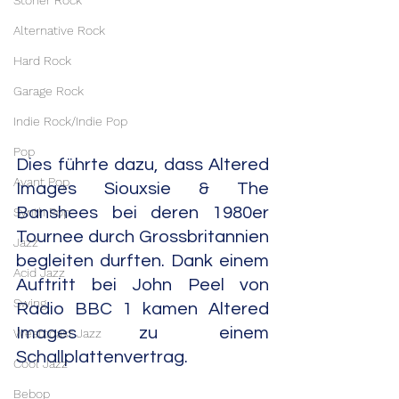
Stoner Rock
Alternative Rock
Hard Rock
Garage Rock
Indie Rock/Indie Pop
Pop
Dies führte dazu, dass Altered 
Avant Pop
Images Siouxsie & The 
Banshees bei deren 1980er 
Synth Pop
Tournee durch Grossbritannien 
Jazz
begleiten durften. Dank einem 
Acid Jazz
Auftritt bei John Peel von 
Swing
Radio BBC 1 kamen Altered 
Images zu einem 
Westcoast Jazz
Schallplattenvertrag.
Cool Jazz
Bebop