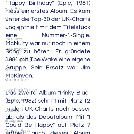
"Happy Birthday" (Epic, 1981) 
Hard Bop
hiess ein erstes Album. Es kam 
Modal
unter die Top-30 der UK-Charts 
und enthielt mit dem Titelstück 
Post Bop
eine Nummer-1-Single. 
Free Jazz
McNulty war nur noch in einem 
Free Improv
Song zu hören. Er gründete 
1981 mit The Wake eine eigene 
Contemporary Jazz
Gruppe. Sein Ersatz war Jim 
Soul Jazz
McKinven.
Modern Jazz
Jazz Rock/Fusion
Das zweite Album "Pinky Blue" 
Electric Jazz
(Epic, 1982) schnitt mit Platz 12 
in den UK-Charts noch besser 
Country
ab, als das Debutalbum. Mit "I 
Bluegrass
Could Be Happy" auf Platz 7 
Country Rock
enthielt auch dieses Album 