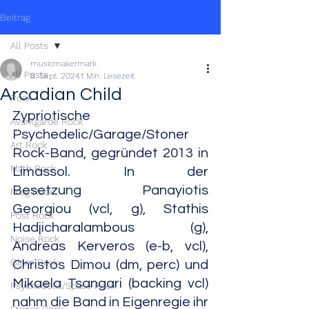
Beitrag
All Posts
musicmakermark
All Posts
8. Sept. 2024
1 Min. Lesezeit
Arcadian Child
Rock
Zypriotische 
Avantgarde Rock
Psychedelic/Garage/Stoner 
Art Rock
Rock-Band, gegründet 2013 in 
Math Rock
Limassol. In der 
Besetzung Panayiotis 
Prog Rock
Georgiou (vcl, g), Stathis 
Post Rock
Hadjicharalambous (g), 
Noise Rock
Andreas Kerveros (e-b, vcl), 
Glam Rock
Christos Dimou (dm, perc) und 
Mikaela Tsangari (backing vcl) 
Psychedelic/Space Rock
nahm die Band in Eigenregie ihr 