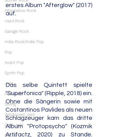
Stoner Rock
erstes Album "Afterglow" (2017) 
Alternative Rock
auf.
Hard Rock
Garage Rock
Indie Rock/Indie Pop
Pop
Avant Pop
Synth Pop
Jazz
Das selbe Quintett spielte 
"Superfonica" (Ripple, 2018) ein. 
Acid Jazz
Ohne die Sängerin sowie mit 
Swing
Costantinos Pavlides als neuen 
Westcoast Jazz
Schlagzeuger kam das dritte 
Cool Jazz
Album "Protopsycho" (Kozmik 
Artifactz, 2020) zu Stande.                 
Bebop