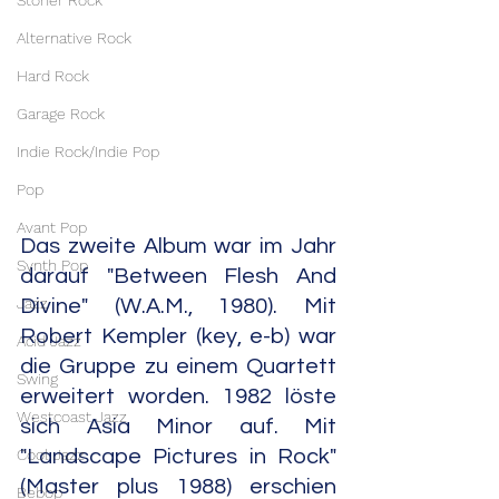
Stoner Rock
Alternative Rock
Hard Rock
Garage Rock
Indie Rock/Indie Pop
Pop
Avant Pop
Das zweite Album war im Jahr 
Synth Pop
darauf "Between Flesh And 
Jazz
Divine" (W.A.M., 1980). Mit 
Robert Kempler (key, e-b) war 
Acid Jazz
die Gruppe zu einem Quartett 
Swing
erweitert worden. 1982 löste 
Westcoast Jazz
sich Asia Minor auf. Mit 
Cool Jazz
"Landscape Pictures in Rock" 
(Master plus 1988) erschien 
Bebop