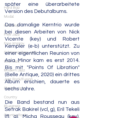
später eine überarbeitete 
Hard Bop
Version des Debutalbums. 
Modal
Das damalige Kerntrio wurde 
Post Bop
bei diesen Arbeiten von Nick 
Free Jazz
Vicente (key) und Robert 
Free Improv
Kempler (e-b) unterstützt. Zu 
Contemporary Jazz
einer eigentlichen Reunion von 
Asia Minor kam es erst 2014. 
Soul Jazz
Bis mit "Points Of Libration" 
Modern Jazz
(Belle Antique, 2020) ein drittes 
Jazz Rock/Fusion
Album erschien, dauerte es 
Electric Jazz
sechs Jahre. 
Country
Die Band bestand nun aus 
Bluegrass
Setrak Bakirel (vcl, g), Eril Tekeli 
Country Rock
(fl, g), Micha Rousseau (key), 