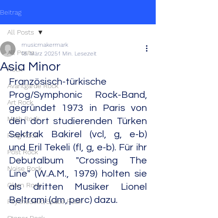
Beitrag
All Posts
musicmakermark
All Posts
18. März 2025
1 Min. Lesezeit
Asia Minor
Rock
Französisch-türkische 
Avantgarde Rock
Prog/Symphonic Rock-Band, 
Art Rock
gegründet 1973 in Paris von 
Math Rock
den dort studierenden Türken 
Sektrak Bakirel (vcl, g, e-b) 
Prog Rock
und Eril Tekeli (fl, g, e-b). Für ihr 
Post Rock
Debutalbum "Crossing The 
Noise Rock
Line" (W.A.M., 1979) holten sie 
Glam Rock
als dritten Musiker Lionel 
Beltrami (dm, perc) dazu.
Psychedelic/Space Rock