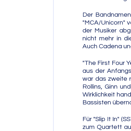
Der Bandnamen B
"MCA/Unicorn" vo
der Musiker abg
nicht mehr in di
Auch Cadena und
"The First Four Y
aus der Anfangsz
war das zweite r
Rollins, Ginn un
Wirklichkeit hand
Bassisten über
Für "Slip It In" 
zum Quartett auf