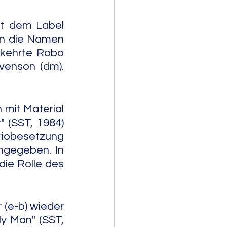
t dem Label 
en die Namen 
kehrte Robo 
venson (dm). 
 mit Material 
 (SST, 1984) 
riobesetzung 
ngegeben. In 
ie Rolle des 
 (e-b) wieder 
y Man" (SST, 