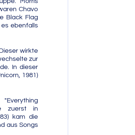
ppe. Morris 
 waren Chavo 
e Black Flag 
 es ebenfalls 
ieser wirkte 
echselte zur 
e. In dieser 
corn, 1981) 
"Everything 
 zuerst in 
83) kam die 
nd aus Songs 