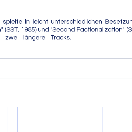
spielte in leicht unterschiedlichen Besetzu
 (SST, 1985) und "Second Factionalization" (SS
ngere Tracks.                                                   