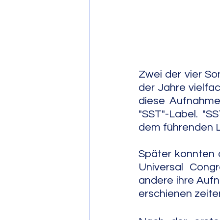
Post Bop
Fre
Soul Jazz
Zwei der vier So
der Jahre vielfa
diese Aufnahmen
"SST"-Label. "SS
dem führenden L
Später konnten 
Universal Cong
andere ihre Auf
erschienen zeite