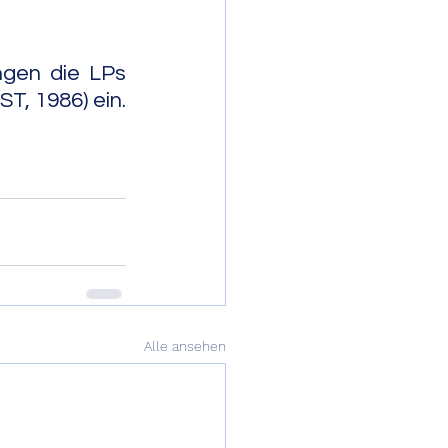
ngen die LPs 
T, 1986) ein. 
                   
Alle ansehen