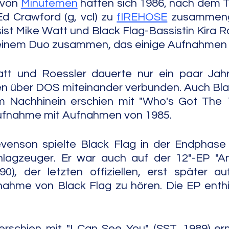
von 
Minutemen
 hatten sich 1986, nach dem 
d Crawford (g, vcl) zu 
fIREHOSE
 zusammeng
t Mike Watt und Black Flag-Bassistin Kira Ro
 einem Duo zusammen, das einige Aufnahmen 
t und Roessler dauerte nur ein paar Jahr
en über DOS miteinander verbunden. Auch Blac
Im Nachhinein erschien mit "Who's Got The 1
aufnahme mit Aufnahmen von 1985.
evenson spielte Black Flag in der Endphase 
hlagzeuger. Er war auch auf der 12"-EP "Ann
0), der letzten offiziellen, erst später au
ahme von Black Flag zu hören. Die EP enthie
erschien mit "I Can See You" (SST, 1989) ern