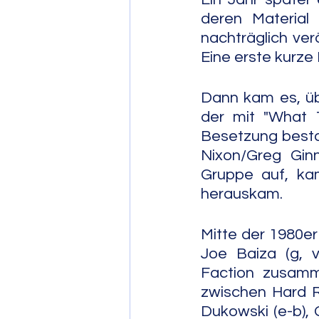
deren Material 
nachträglich ver
Eine erste kurze
Dann kam es, übe
der mit "What T
Besetzung bestan
Nixon/Greg Ginn
Gruppe auf, ka
herauskam.
Mitte der 1980er
Joe Baiza (g, v
Faction zusamme
zwischen Hard R
Dukowski (e-b), 