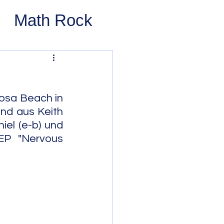
Math Rock
 Rock
ernative Rock
sa Beach in 
nd aus Keith 
el (e-b) und 
 Pop
Pop
EP "Nervous 
Swing
 Bop
Modal