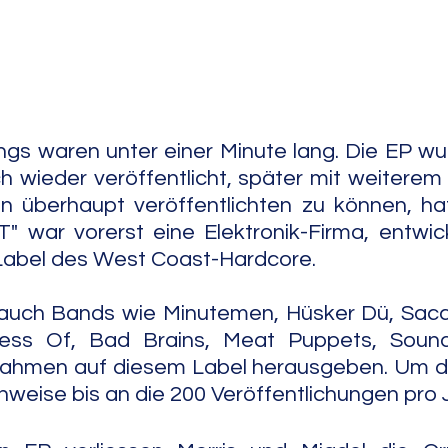
e Jazz
Free Improv
Conte
ngs waren unter einer Minute lang. Die EP wu
ch wieder veröffentlicht, später mit weiterem 
 überhaupt veröffentlichten zu können, hat
T" war vorerst eine Elektronik-Firma, entwick
abel des West Coast-Hardcore.
auch Bands wie Minutemen, Hüsker Dü, Saccha
ress Of, Bad Brains, Meat Puppets, Soun
nahmen auf diesem Label herausgeben. Um da
nweise bis an die 200 Veröffentlichungen pro 