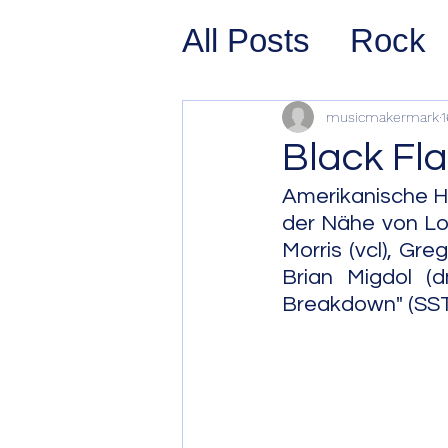
All Posts
Rock
Prog Rock
P
musicmakermark
1
Black Fl
Psychedelic/S
Amerikanische H
der Nähe von Los
Morris (vcl), Gr
Hard Rock
G
Brian Migdol (d
Breakdown" (SST,
Avant Pop
Sy
Westcoast Jaz