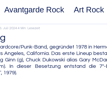
Avantgarde Rock
Art Rock
ost Rock
Noise Rock
Glam
6. Juli 2024
4 Min. Lesezeit
ag
pace Rock
Stoner Rock
Alt
ardcore/Punk-Band, gegründet 1978 in Hermo
 Angeles, California. Das erste Lineup besta
egg Ginn (g), Chuck Dukowski alias Gary McDani
arage Rock
Indie Rock/Indie
m). In dieser Besetzung entstand die 7"-
 1979).
nth Pop
Jazz
Acid Jazz
z
Cool Jazz
Bebop
Hard