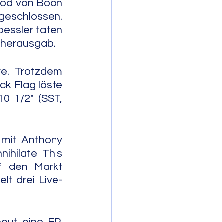
Tod von Boon 
eschlossen. 
essler taten 
herausgab. 
e. Trotzdem 
k Flag löste 
0 1/2" (SST, 
mit Anthony 
ihilate This 
f den Markt 
lt drei Live-
eut eine EP, 