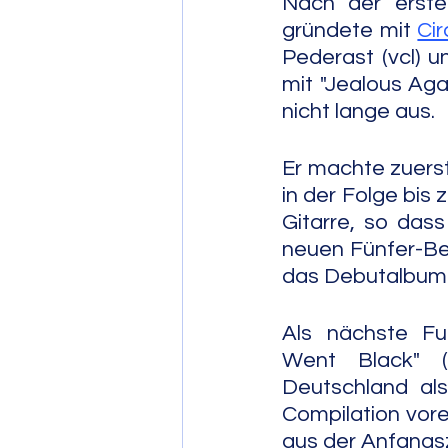
Nach der ersten
gründete mit 
Cir
Pederast (vcl) u
mit "Jealous Agai
nicht lange aus.
Er machte zuerst
in der Folge bis
Gitarre, so das
neuen Fünfer-Be
das Debutalbum 
Als nächste Ful
Went Black" (A
Deutschland als
Compilation vore
aus der Anfangsz