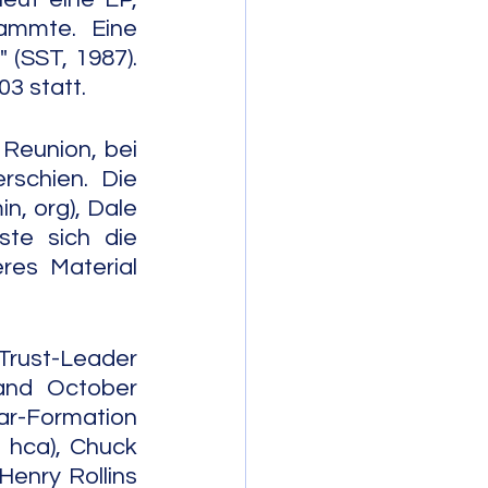
ammte. Eine 
(SST, 1987). 
3 statt.
Reunion, bei 
schien. Die 
, org), Dale 
te sich die 
es Material 
Trust-Leader 
and October 
r-Formation 
hca), Chuck 
enry Rollins 