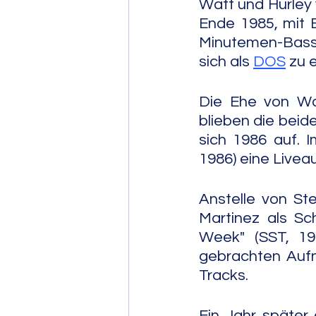
Watt und Hurley 
Ende 1985, mit E
Minutemen-Bassis
sich als 
DOS
 zu
Die Ehe von Wat
blieben die beid
sich 1986 auf. 
1986) eine Live
Anstelle von St
Martinez als Sc
Week" (SST, 199
gebrachten Aufn
Tracks.
Ein Jahr später 