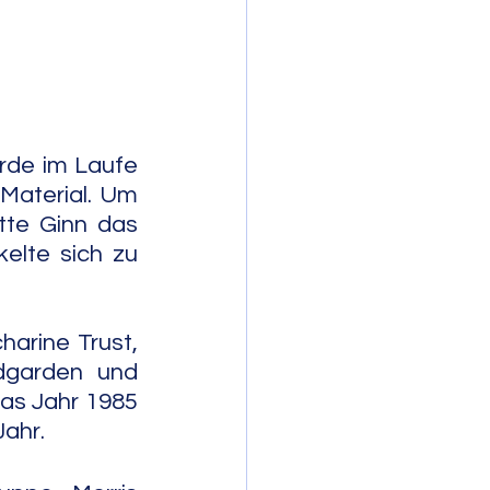
mporary Jazz
rde im Laufe 
Material. Um 
te Ginn das 
elte sich zu 
rine Trust, 
dgarden und 
s Jahr 1985 
Jahr.