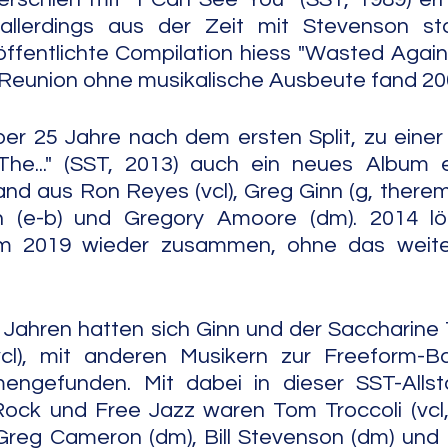
allerdings aus der Zeit mit Stevenson st
öffentlichte Compilation hiess "Wasted Again" 
 Reunion ohne musikalische Ausbeute fand 200
r 25 Jahre nach dem ersten Split, zu einer 
he..." (SST, 2013) auch ein neues Album er
d aus Ron Reyes (vcl), Greg Ginn (g, theremin
 (e-b) und Gregory Amoore (dm). 2014 lös
m 2019 wieder zusammen, ohne das weiter
 Jahren hatten sich Ginn und der Saccharine 
cl), mit anderen Musikern zur Freeform-B
ngefunden. Mit dabei in dieser SST-Allsta
ock und Free Jazz waren Tom Troccoli (vcl, 
Greg Cameron (dm), Bill Stevenson (dm) und H