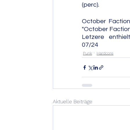
(perc).
October Faction 
"October Faction"
Letzere enthielt zwei lä
07/24
Punk
Hardcore
Aktuelle Beiträge