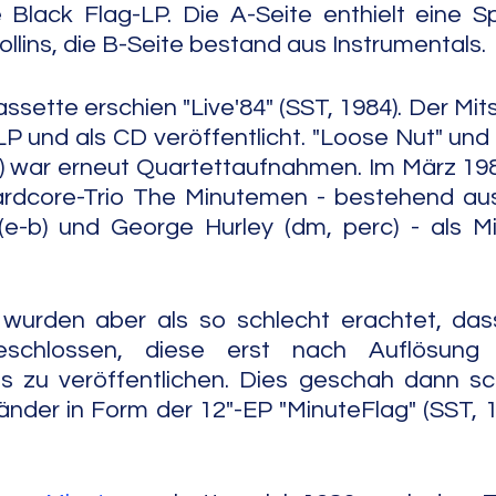
te Black Flag-LP. Die A-Seite enthielt eine
lins, die B-Seite bestand aus Instrumentals.
assette erschien "Live'84" (SST, 1984). Der Mit
LP und als CD veröffentlicht. "Loose Nut" und 
) war erneut Quartettaufnahmen. Im März 198
rdcore-Trio The Minutemen - bestehend aus 
(e-b) und George Hurley (dm, perc) - als Mi
urden aber als so schlecht erachtet, dass
eschlossen, diese erst nach Auflösung 
ds zu veröffentlichen. Dies geschah dann sc
Bänder in Form der 12"-EP "MinuteFlag" (SST, 1