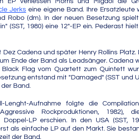
 EP verliessen Morris und Migdol die Gru
cle Jerks
 eine eigene Band. Ihre Ersatzleute
nd Robo (dm). In der neuen Besetzung spielt
n" (SST, 1980) eine 12"-EP ein. Pederast hielt
 Dez Cadena und später Henry Rollins Platz. D
 zum Ende der Band als Leadsänger. Cadena w
s Black Flag vom Quartett zum Quintett wurd
setzung entstand mit "Damaged" (SST und Uni
der Band.
l-Lenght-Aufnahme folgte die Compilation 
ggressive Rockproduktionen, 1982), die
 Doppel-LP erschien. In den USA (SST, 19
rst als einfache LP auf den Markt. Sie besta
eit der Band.