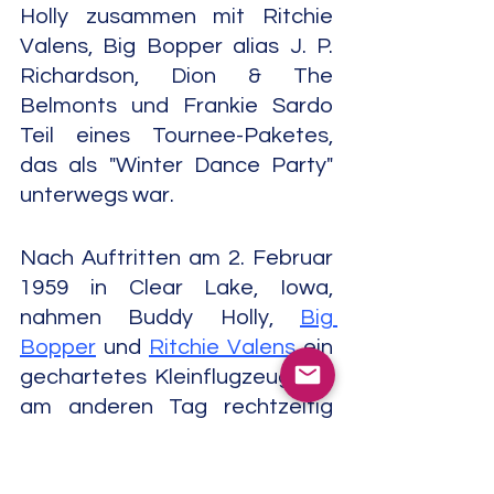
Holly zusammen mit Ritchie 
Valens, Big Bopper alias J. P. 
Richardson, Dion & The 
Belmonts und Frankie Sardo 
Teil eines Tournee-Paketes, 
das als "Winter Dance Party" 
unterwegs war.
Nach Auftritten am 2. Februar 
1959 in Clear Lake, Iowa, 
nahmen Buddy Holly, 
Big 
Bopper
 und 
Ritchie Valens
 ein 
gechartetes Kleinflugzeug, um 
am anderen Tag rechtzeitig 
beim nächsten Auftritt in 
Moorhead, Minnesota, zu sein. 