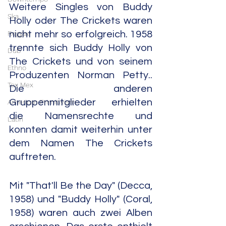
Weitere Singles von Buddy 
Ska
Holly oder The Crickets waren 
Reggae
nicht mehr so erfolgreich. 1958 
trennte sich Buddy Holly von 
Dub
The Crickets und von seinem 
Ethno
Produzenten Norman Petty.. 
Tex Mex
Die anderen 
Gruppenmitglieder erhielten 
American Primitivism
die Namensrechte und 
Latin
konnten damit weiterhin unter 
dem Namen The Crickets 
auftreten.
Mit "That'll Be the Day" (Decca, 
1958) und "Buddy Holly" (Coral, 
1958) waren auch zwei Alben 