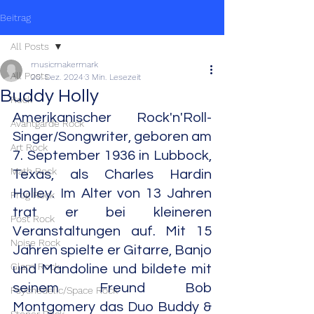
Beitrag
All Posts
musicmakermark
All Posts
20. Dez. 2024
3 Min. Lesezeit
Buddy Holly
Rock
Amerikanischer Rock'n'Roll-
Avantgarde Rock
Singer/Songwriter, geboren am 
Art Rock
7. September 1936 in Lubbock, 
Math Rock
Texas, als Charles Hardin 
Holley. Im Alter von 13 Jahren 
Prog Rock
trat er bei kleineren 
Post Rock
Veranstaltungen auf. Mit 15 
Noise Rock
Jahren spielte er Gitarre, Banjo 
Glam Rock
und Mandoline und bildete mit 
seinem Freund Bob 
Psychedelic/Space Rock
Montgomery das Duo Buddy & 