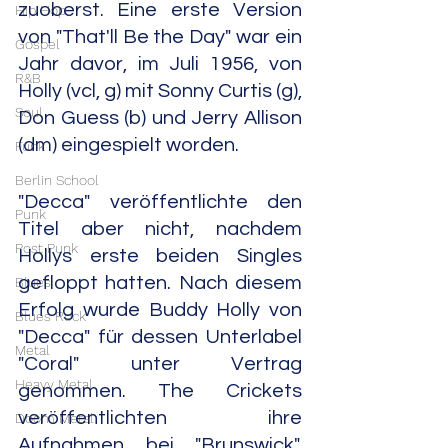
zuoberst. Eine erste Version 
Hip Hop
von "That'll Be the Day" war ein 
Gospel
Jahr davor, im Juli 1956, von 
R&B
Holly (vcl, g) mit Sonny Curtis (g), 
Soul
Don Guess (b) und Jerry Allison 
(dm) eingespielt worden.
Funk
Berlin School
"Decca" veröffentlichte den 
Punk
Titel aber nicht, nachdem 
Post Punk
Hollys erste beiden Singles 
gefloppt hatten. Nach diesem 
Blues
Erfolg wurde Buddy Holly von 
Blues Rock
"Decca" für dessen Unterlabel 
Metal
"Coral" unter Vertrag 
Heavy Metal
genommen. The Crickets 
veröffentlichten ihre 
Doom Metal
Aufnahmen bei "Brunswick", 