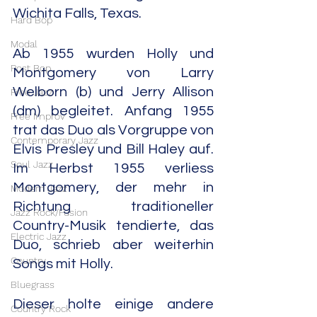
Wichita Falls, Texas.
Hard Bop
Modal
Ab 1955 wurden Holly und 
Post Bop
Montgomery von Larry 
Welborn (b) und Jerry Allison 
Free Jazz
(dm) begleitet. Anfang 1955 
Free Improv
trat das Duo als Vorgruppe von 
Contemporary Jazz
Elvis Presley und Bill Haley auf. 
Soul Jazz
Im Herbst 1955 verliess 
Montgomery, der mehr in 
Modern Jazz
Richtung traditioneller 
Jazz Rock/Fusion
Country-Musik tendierte, das 
Electric Jazz
Duo, schrieb aber weiterhin 
Country
Songs mit Holly.
Bluegrass
Dieser holte einige andere 
Country Rock