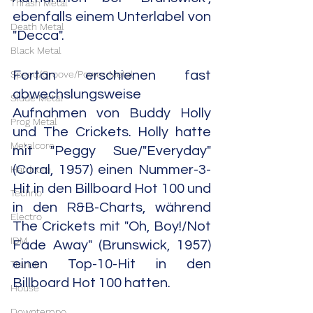
Thrash Metal
ebenfalls einem Unterlabel von 
Death Metal
"Decca".
Black Metal
Speed/Groove/Power-Metal
Fortan erschienen fast 
abwechslungsweise 
Slude Metal
Aufnahmen von Buddy Holly 
Prog Metal
und The Crickets. Holly hatte 
Metalcore
mit "Peggy Sue/"Everyday" 
(Coral, 1957) einen Nummer-3-
Hardcore
Hit in den Billboard Hot 100 und 
Techno
in den R&B-Charts, während 
Electro
The Crickets mit "Oh, Boy!/Not 
IDM
Fade Away" (Brunswick, 1957) 
einen Top-10-Hit in den 
Trance
Billboard Hot 100 hatten.
House
Downtempo