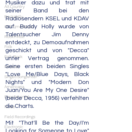
Musiker dazu und trat mit 
Alt.Country
seiner Band bei den 
Rockabilly
Radiosendern KSEL und KDAV 
auf. Buddy Holly wurde von 
Old Time Music
Talentsucher Jim Denny 
Rock'n'Roll
entdeckt, zu Demoaufnahmen 
Folk
geschickt und von "Decca" 
Folk Rock
unter Vertrag genommen. 
Seine ersten beiden Singles 
Neofolk
"Love Me/Blue Days, Black 
Singer/Songwriter
Nights" und "Modern Don 
Americana
Juan/You Are My One Desire" 
Experimental
(beide Decca, 1956) verfehlten 
die Charts.
Noise
Field Recordings
Mit "That'll Be the Day/I'm 
Electronic
Looking for Someone to Love" 