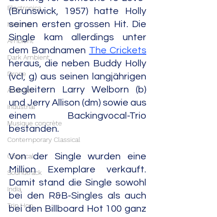
Electronica
(Brunswick, 1957) hatte Holly 
seinen ersten grossen Hit. Die 
Minimal
Single kam allerdings unter 
Ambient
dem Bandnamen 
The Crickets
Dark Ambient
heraus, die neben Buddy Holly 
Drone
(vcl, g) aus seinen langjährigen 
Begleitern Larry Welborn (b) 
Abstract
und Jerry Allison (dm) sowie aus 
Industrial
einem Backingvocal-Trio 
Musique concrète
bestanden.
Contemporary Classical
Von der Single wurden eine 
Classical
Million Exemplare verkauft. 
Soundtrack
Damit stand die Single sowohl 
India
bei den R&B-Singles als auch 
Trip Hop
bei den Billboard Hot 100 ganz 