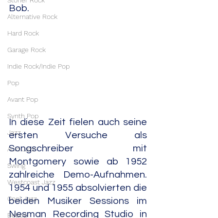
Stoner Rock
Bob.
Alternative Rock
Hard Rock
Garage Rock
Indie Rock/Indie Pop
Pop
Avant Pop
Synth Pop
In diese Zeit fielen auch seine 
Jazz
ersten Versuche als 
Songschreiber mit 
Acid Jazz
Montgomery sowie ab 1952 
Swing
zahlreiche Demo-Aufnahmen. 
Westcoast Jazz
1954 und 1955 absolvierten die 
Cool Jazz
beiden Musiker Sessions im 
Nesman Recording Studio in 
Bebop