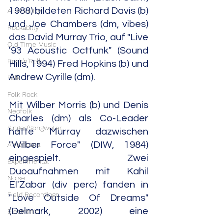
1988) bildeten Richard Davis (b) 
Alt.Country
und Joe Chambers (dm, vibes) 
Rockabilly
das David Murray Trio, auf "Live 
Old Time Music
'93 Acoustic Octfunk" (Sound 
Rock'n'Roll
Hills, 1994) Fred Hopkins (b) und 
Andrew Cyrille (dm).
Folk
Folk Rock
Mit Wilber Morris (b) und Denis 
Neofolk
Charles (dm) als Co-Leader 
Singer/Songwriter
hatte Murray dazwischen 
"Wilber Force" (DIW, 1984) 
Americana
eingespielt. Zwei 
Experimental
Duoaufnahmen mit Kahil 
Noise
El'Zabar (div perc) fanden in 
Field Recordings
"Love Outside Of Dreams" 
(Delmark, 2002) eine 
Electronic