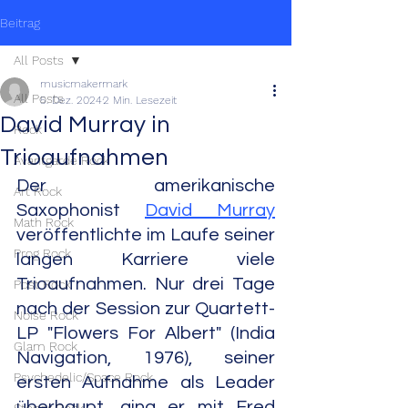
Beitrag
All Posts
musicmakermark
All Posts
5. Dez. 2024
2 Min. Lesezeit
David Murray in
Rock
Trioaufnahmen
Avantgarde Rock
Der amerikanische 
Art Rock
Saxophonist 
David Murray
Math Rock
veröffentlichte im Laufe seiner 
Prog Rock
langen Karriere viele 
Trioaufnahmen. Nur drei Tage 
Post Rock
nach der Session zur Quartett-
Noise Rock
LP "Flowers For Albert" (India 
Glam Rock
Navigation, 1976), seiner 
Psychedelic/Space Rock
ersten Aufnahme als Leader 
überhaupt, ging er mit Fred 