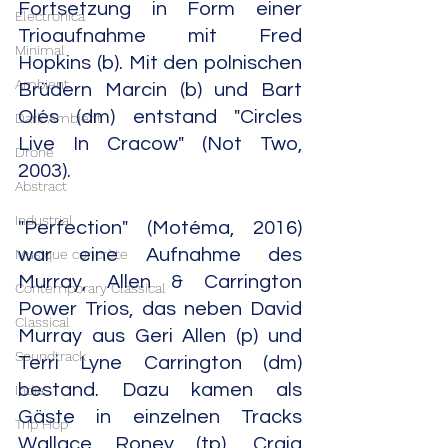
Fortsetzung in Form einer 
Electronica
Trioaufnahme mit Fred 
Minimal
Hopkins (b). Mit den polnischen 
Ambient
Brüdern Marcin (b) und Bart 
Olés (dm) entstand "Circles 
Dark Ambient
Live In Cracow" (Not Two, 
Drone
2003).
Abstract
Industrial
"Perfection" (Motéma, 2016) 
war eine Aufnahme des 
Musique concrète
Murray, Allen & Carrington 
Contemporary Classical
Power Trios, das neben David 
Classical
Murray aus Geri Allen (p) und 
Soundtrack
Terri Lyne Carrington (dm) 
bestand. Dazu kamen als 
India
Gäste in einzelnen Tracks 
Trip Hop
Wallace Roney (tp), Craig 