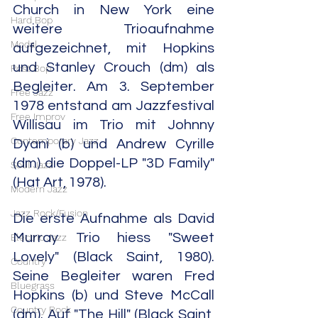
Church in New York eine 
Hard Bop
weitere Trioaufnahme 
Modal
aufgezeichnet, mit Hopkins 
und Stanley Crouch (dm) als 
Post Bop
Begleiter. Am 3. September 
Free Jazz
1978 entstand am Jazzfestival 
Free Improv
Willisau im Trio mit Johnny 
Contemporary Jazz
Dyani (b) und Andrew Cyrille 
(dm) die Doppel-LP "3D Family" 
Soul Jazz
(Hat Art, 1978). 
Modern Jazz
Jazz Rock/Fusion
Die erste Aufnahme als David 
Murray Trio hiess "Sweet 
Electric Jazz
Lovely" (Black Saint, 1980). 
Country
Seine Begleiter waren Fred 
Bluegrass
Hopkins (b) und Steve McCall 
Country Rock
(dm). Auf "The Hill" (Black Saint, 