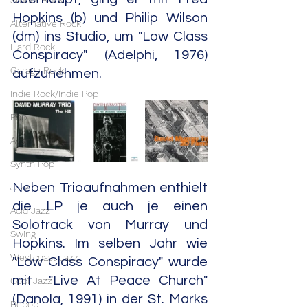
Stoner Rock
Hopkins (b) und Philip Wilson 
Alternative Rock
(dm) ins Studio, um "Low Class 
Hard Rock
Conspiracy" (Adelphi, 1976) 
Garage Rock
aufzunehmen.
Indie Rock/Indie Pop
Pop
Avant Pop
Synth Pop
Neben Trioaufnahmen enthielt 
Jazz
die LP je auch je einen 
Acid Jazz
Solotrack von Murray und 
Swing
Hopkins. Im selben Jahr wie 
Westcoast Jazz
"Low Class Conspiracy" wurde 
mit  "Live At Peace Church" 
Cool Jazz
(Danola, 1991) in der St. Marks 
Bebop