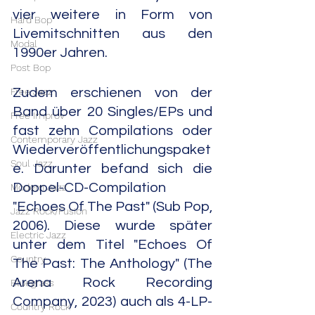
vier weitere in Form von 
Hard Bop
Livemitschnitten aus den 
Modal
1990er Jahren.
Post Bop
Free Jazz
Zudem erschienen von der 
Band über 20 Singles/EPs und 
Free Improv
fast zehn Compilations oder 
Contemporary Jazz
Wiederveröffentlichungspaket
Soul Jazz
e. Darunter befand sich die 
Doppel-CD-Compilation 
Modern Jazz
"Echoes Of The Past" (Sub Pop, 
Jazz Rock/Fusion
2006). Diese wurde später 
Electric Jazz
unter dem Titel "Echoes Of 
Country
The Past: The Anthology" (The 
Arena Rock Recording 
Bluegrass
Company, 2023) auch als 4-LP-
Country Rock