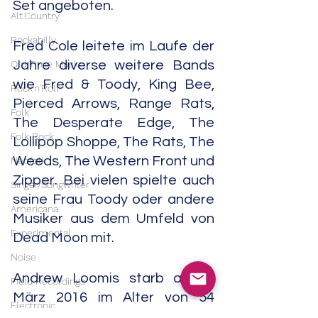
Set angeboten.
Alt.Country
Rockabilly
Fred Cole leitete im Laufe der 
Old Time Music
Jahre diverse weitere Bands 
wie Fred & Toody, King Bee, 
Rock'n'Roll
Pierced Arrows, Range Rats, 
Folk
The Desperate Edge, The 
Folk Rock
Lollipop Shoppe, The Rats, The 
Weeds, The Western Front und 
Neofolk
Zipper. Bei vielen spielte auch 
Singer/Songwriter
seine Frau Toody oder andere 
Americana
Musiker aus dem Umfeld von 
Experimental
Dead Moon mit.
Noise
Andrew Loomis starb am 8. 
Field Recordings
März 2016 im Alter von 54 
Electronic
Jahren, Fred Cole folgte ihm 