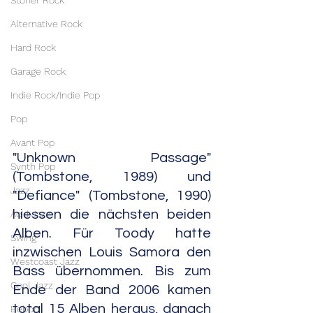
Stoner Rock
Alternative Rock
Hard Rock
Garage Rock
Indie Rock/Indie Pop
Pop
Avant Pop
"Unknown Passage" 
Synth Pop
(Tombstone, 1989) und 
Jazz
"Defiance" (Tombstone, 1990) 
hiessen die nächsten beiden 
Acid Jazz
Alben. Für Toody hatte 
Swing
inzwischen Louis Samora den 
Westcoast Jazz
Bass übernommen. Bis zum 
Cool Jazz
Ende der Band 2006 kamen 
total 15 Alben heraus, danach 
Bebop