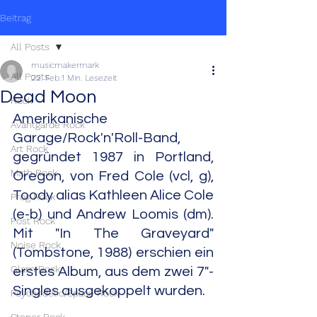
Beitrag
All Posts
musicmakermark
All Posts
22. Feb.
1 Min. Lesezeit
Dead Moon
Rock
Amerikanische 
Avantgarde Rock
Garage/Rock'n'Roll-Band, 
Art Rock
gegründet 1987 in Portland, 
Math Rock
Oregon, von Fred Cole (vcl, g), 
Toody alias Kathleen Alice Cole 
Prog Rock
(e-b) und Andrew Loomis (dm). 
Post Rock
Mit "In The Graveyard" 
Noise Rock
(Tombstone, 1988) erschien ein 
Glam Rock
erstes Album, aus dem zwei 7"-
Singles ausgekoppelt wurden.
Psychedelic/Space Rock