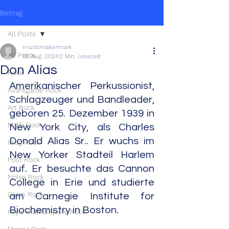
Beitrag
All Posts
musicmakermark
All Posts
19. Aug. 2024
2 Min. Lesezeit
Don Alias
Rock
Amerikanischer Perkussionist, 
Avantgarde Rock
Schlagzeuger und Bandleader, 
Art Rock
geboren 25. Dezember 1939 in 
Math Rock
New York City, als Charles 
Donald Alias Sr.. Er wuchs im 
Prog Rock
New Yorker Stadteil Harlem 
Post Rock
auf. Er besuchte das Cannon 
Noise Rock
College in Erie und studierte 
Glam Rock
am Carnegie Institute for 
Biochemistry in Boston.
Psychedelic/Space Rock