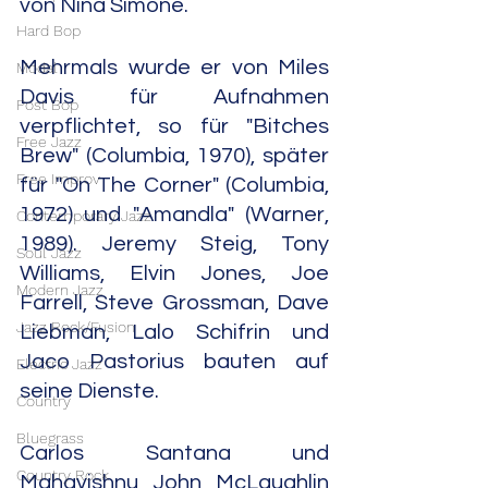
von Nina Simone. 
Hard Bop
Mehrmals wurde er von Miles 
Modal
Davis für Aufnahmen 
Post Bop
verpflichtet, so für "Bitches 
Free Jazz
Brew" (Columbia, 1970), später 
Free Improv
für "On The Corner" (Columbia, 
1972) und "Amandla" (Warner, 
Contemporary Jazz
1989). Jeremy Steig, Tony 
Soul Jazz
Williams, Elvin Jones, Joe 
Modern Jazz
Farrell, Steve Grossman, Dave 
Jazz Rock/Fusion
Liebman, Lalo Schifrin und 
Jaco Pastorius bauten auf 
Electric Jazz
seine Dienste.
Country
Bluegrass
Carlos Santana und 
Country Rock
Mahavishnu John McLaughlin 