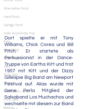
Stoner Rock
Alternative Rock
Hard Rock
Garage Rock
Indie Rock/Indie Pop
Dort spielte er mit Tony 
Pop
Williams, Chick Corea und Bill 
Avant Pop
Fitch. Er startete als 
Perkussionist in der Dance-
Synth Pop
Truppe von Eartha Kitt und trat 
Jazz
1957 mit Kitt und der Dizzy 
Acid Jazz
Gillespie Big Band am Newport 
Swing
Festival auf. Alias wurde mit 
Gene Perla Mitglied der 
Westcoast Jazz
Salsaband Los Muchachos und 
Cool Jazz
wechselte mit diesem zur Band 
Bebop