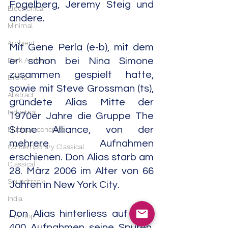
Fogelberg, Jeremy Steig und 
Electronica
andere.
Minimal
Ambient
Mit Gene Perla (e-b), mit dem 
Dark Ambient
er schon bei Nina Simone 
zusammen gespielt hatte, 
Drone
sowie mit Steve Grossman (ts), 
Abstract
gründete Alias Mitte der 
Industrial
1970er Jahre die Gruppe The 
Stone Alliance, von der 
Musique concrète
mehrere Aufnahmen 
Contemporary Classical
erschienen. Don Alias starb am 
Classical
28. März 2006 im Alter von 66 
Soundtrack
Jahren in New York City.
India
Don Alias hinterliess auf über 
Trip Hop
400 Aufnahmen seine Spuren. 