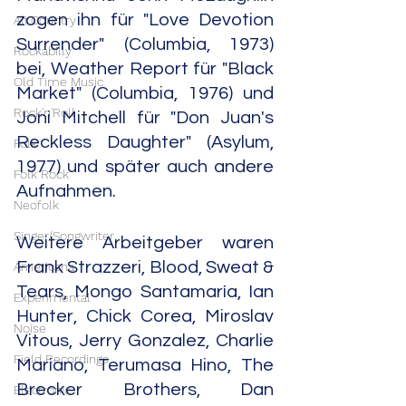
zogen ihn für "Love Devotion 
Alt.Country
Surrender" (Columbia, 1973) 
Rockabilly
bei, Weather Report für "Black 
Old Time Music
Market" (Columbia, 1976) und 
Rock'n'Roll
Joni Mitchell für "Don Juan's 
Reckless Daughter" (Asylum, 
Folk
1977) und später auch andere 
Folk Rock
Aufnahmen.
Neofolk
Singer/Songwriter
Weitere Arbeitgeber waren 
Frank Strazzeri, Blood, Sweat & 
Americana
Tears, Mongo Santamaría, Ian 
Experimental
Hunter, Chick Corea, Miroslav 
Noise
Vitous, Jerry Gonzalez, Charlie 
Field Recordings
Mariano, Terumasa Hino, The 
Brecker Brothers, Dan 
Electronic