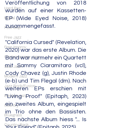
Veröffentlichung von 2018 
Hard Bop
wurden auf einer Kassetten-
EP (Wide Eyed Noise, 2018) 
Modal
zusammengefasst.
Post Bop
Free Jazz
"California Cursed" (Revelation, 
Free Improv
2020) war das erste Album. Die 
Contemporary Jazz
Band war nurmehr ein Quartett 
mit Sammy Ciaramitaro (vcl), 
Soul Jazz
Cody Chavez (g), Justin Rhode 
Modern Jazz
(e-b) und Tim Flegal (dm). Nach 
Jazz Rock/Fusion
weiteren EPs erschien mit 
Electric Jazz
"Living Proof" (Epitaph, 2023) 
ein zweites Album, eingespielt 
Country
im Trio ohne den Bassisten.  
Bluegrass
Das nächste Album hiess "... Is 
Country Rock
Your Friend" (Epitaph, 2025).