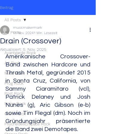
Beitrag
All Posts
musicmakermark
All Posts
17. Nov. 2024
1 Min. Lesezeit
Drain (Crossover)
Rock
Aktualisiert:
5. Nov. 2025
Avantgarde Rock
Amerikanische Crossover-
Art Rock
Band zwischen Hardcore und 
Thrash Metal, gegründet 2015 
Math Rock
in Santa Cruz, California, von 
Prog Rock
Sammy Ciaramitaro (vcl), 
Post Rock
Patrick Delaney und Josh 
Noise Rock
Nunes (g), Aric Gibson (e-b) 
sowie Tim Flegal (dm). Noch im 
Glam Rock
Gründungsjahr präsentierte 
Psychedelic/Space Rock
die Band zwei Demotapes.