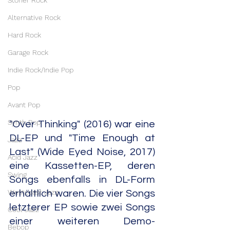
Stoner Rock
Alternative Rock
Hard Rock
Garage Rock
Indie Rock/Indie Pop
Pop
Avant Pop
Synth Pop
"Over Thinking" (2016) war eine 
DL-EP und "Time Enough at 
Jazz
Last" (Wide Eyed Noise, 2017) 
Acid Jazz
eine Kassetten-EP, deren 
Swing
Songs ebenfalls in DL-Form 
Westcoast Jazz
erhältlich waren. Die vier Songs 
letzterer EP sowie zwei Songs 
Cool Jazz
einer weiteren Demo-
Bebop