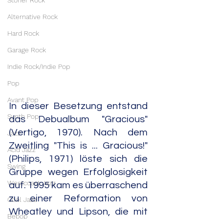
Stoner Rock
Alternative Rock
Hard Rock
Garage Rock
Indie Rock/Indie Pop
Pop
Avant Pop
In dieser Besetzung entstand 
Synth Pop
das Debualbum "Gracious" 
(Vertigo, 1970). Nach dem 
Jazz
Zweitling "This is ... Gracious!" 
Acid Jazz
(Philips, 1971) löste sich die 
Swing
Gruppe wegen Erfolglosigkeit 
Westcoast Jazz
auf. 1995 kam es überraschend 
zu einer Reformation von 
Cool Jazz
Wheatley und Lipson, die mit 
Bebop