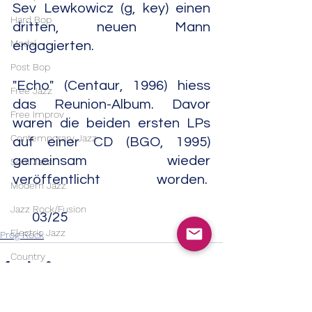
Sev Lewkowicz (g, key) einen 
Hard Bop
dritten, neuen Mann 
Modal
engagierten.
Post Bop
"Echo" (Centaur, 1996) hiess 
Free Jazz
das Reunion-Album. Davor 
Free Improv
waren die beiden ersten LPs 
Contemporary Jazz
auf einer CD (BGO, 1995) 
gemeinsam wieder 
Soul Jazz
veröffentlicht worden.  
Modern Jazz
Jazz Rock/Fusion
       03/25
Electric Jazz
Prog Rock
Country
Bluegrass
Country Rock