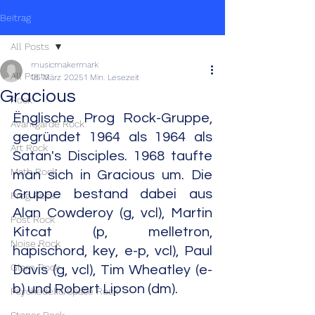
Beitrag
All Posts
musicmakermark
All Posts
18. März 2025
1 Min. Lesezeit
Gracious
Rock
Ënglische Prog Rock-Gruppe, 
Avantgarde Rock
gegründet 1964 als 1964 als 
Art Rock
Satan's Disciples. 1968 taufte 
Math Rock
man sich in Gracious um. Die 
Gruppe bestand dabei aus 
Prog Rock
Alan Cowderoy (g, vcl), Martin 
Post Rock
Kitcat (p, melletron, 
Noise Rock
hapischord, key, e-p, vcl), Paul 
Glam Rock
Davis (g, vcl), Tim Wheatley (e-
b) und Robert Lipson (dm).
Psychedelic/Space Rock