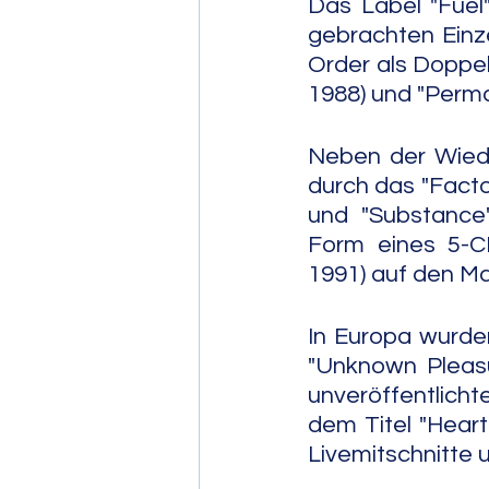
Das Label "Fuel
gebrachten Einze
Order als Doppel
1988) und "Perma
Neben der Wiede
durch das "Factor
und "Substance"
Form eines 5-CD
1991) auf den Ma
In Europa wurde
"Unknown Pleasu
unveröffentlicht
dem Titel "Heart
Livemitschnitte 