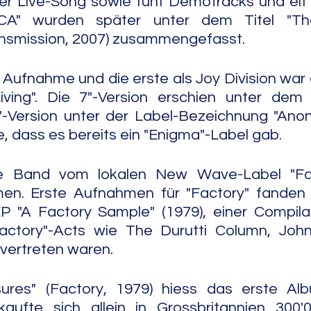
er Live-Song sowie fünf Demotracks und elf 
RCA" wurden später unter dem Titel "Th
ansmission, 2007) zusammengefasst.
 Aufnahme und die erste als Joy Division war d
iving". Die 7"-Version erschien unter dem
"-Version unter der Label-Bezeichnung "Anon
e, dass es bereits ein "Enigma"-Label gab.
 Band vom lokalen New Wave-Label "Fact
n. Erste Aufnahmen für "Factory" fanden s
P "A Factory Sample" (1979), einer Compilat
actory"-Acts wie The Durutti Column, Joh
 vertreten waren.
ures" (Factory, 1979) hiess das erste Al
rkaufte sich allein in Grossbritannien 300'