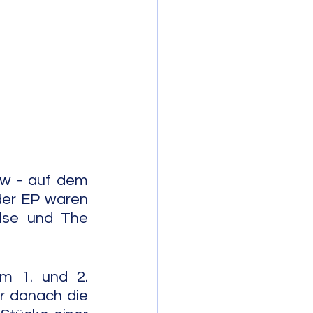
mporary Jazz
w - auf dem 
 der EP waren 
lse und The 
 1. und 2. 
r danach die 