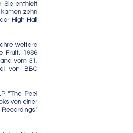
 Sie enthielt 
u kamen zehn 
er High Hall 
hre weitere 
 Fruit, 1986 
and vom 31. 
el von BBC 
P "The Peel 
cks von einer 
Recordings" 