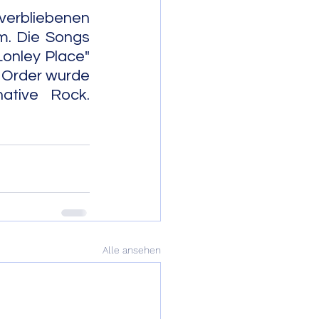
verbliebenen 
m. Die Songs 
onley Place" 
 Order wurde 
ck.          
Alle ansehen