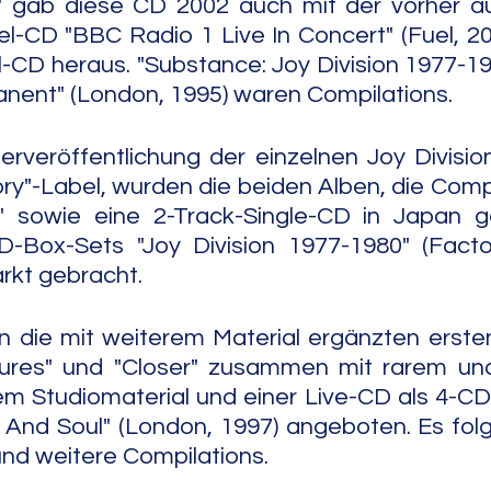
" gab diese CD 2002 auch mit der vorher au
l-CD "BBC Radio 1 Live In Concert" (Fuel, 2
-CD heraus. "Substance: Joy Division 1977-198
nent" (London, 1995) waren Compilations.
rveröffentlichung der einzelnen Joy Divisio
y"-Label, wurden die beiden Alben, die Compila
 sowie eine 2-Track-Single-CD in Japan g
-Box-Sets "Joy Division 1977-1980" (Factor
rkt gebracht.
n die mit weiterem Material ergänzten erste
res" und "Closer" zusammen mit rarem und
em Studiomaterial und einer Live-CD als 4-CD
 And Soul" (London, 1997) angeboten. Es fol
und weitere Compilations.