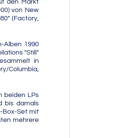
f den Markt 
000) von New 
0" (Factory, 
n-Alben 1990 
tions "Still" 
esammelt in 
y/Columbia, 
n beiden LPs 
 bis damals 
-Box-Set mit 
gten mehrere 