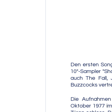
Post Bop
Fre
Soul Jazz
Den ersten Song
10"-Sampler "Shor
auch The Fall, 
Buzzcocks vertr
Die Aufnahmen 
Oktober 1977 im 