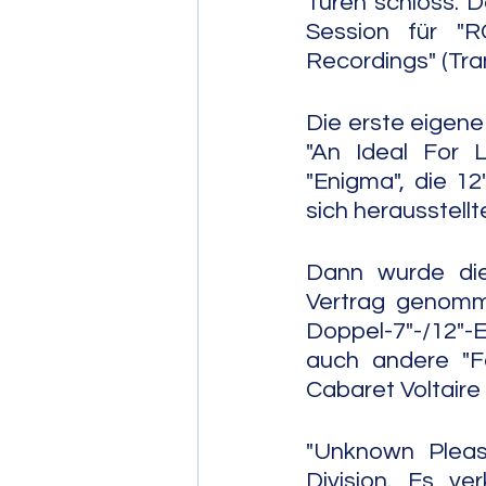
Türen schloss. D
Session für "
Recordings" (Tr
Die erste eigene
"An Ideal For L
"Enigma", die 12
sich herausstellt
Dann wurde die
Vertrag genomme
Doppel-7"-/12"-E
auch andere "F
Cabaret Voltaire
"Unknown Pleas
Division. Es ve