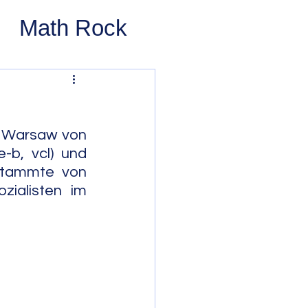
Math Rock
 Rock
ernative Rock
 Warsaw von 
-b, vcl) und 
stammte von 
 Pop
Pop
ialisten im 
Swing
 Bop
Modal