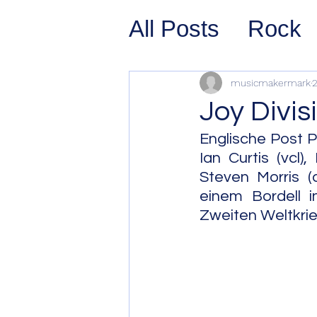
All Posts
Rock
Prog Rock
P
musicmakermark
2
Joy Divis
Psychedelic/S
Englische Post 
Ian Curtis (vcl)
Steven Morris 
Hard Rock
G
einem Bordell i
Zweiten Weltkrie
Avant Pop
Sy
Westcoast Jaz