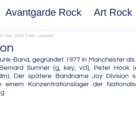
Avantgarde Rock
Art Rock
ost Rock
Noise Rock
Glam
6. Dez. 2024
3 Min. Lesezeit
ion
pace Rock
Stoner Rock
Alt
Punk-Band, gegründet 1977 in Manchester als
, Bernard Sumner (g, key, vcl), Peter Hook (e
(dm). Der spätere Bandname Joy Division 
arage Rock
Indie Rock/Indie
n einem Konzentrationslager der Nationalsoz
g.
nth Pop
Jazz
Acid Jazz
z
Cool Jazz
Bebop
Hard