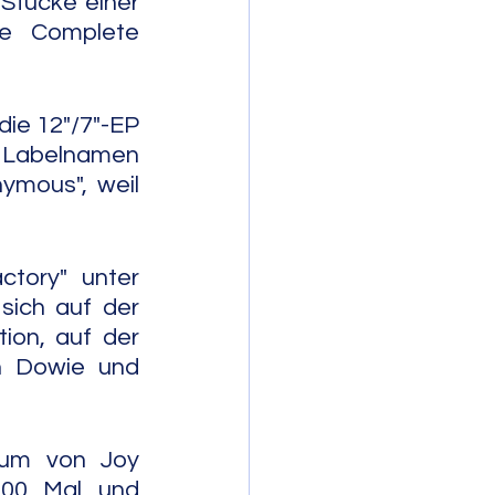
Stücke einer 
e Complete 
ie 12"/7"-EP 
 Labelnamen 
ymous", weil 
ory" unter 
ich auf der 
ion, auf der 
n Dowie und 
bum von Joy 
000 Mal und 