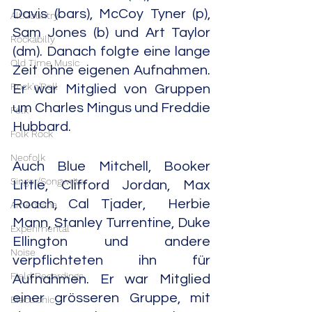
Davis (bars), McCoy Tyner (p), 
Alt.Country
Sam Jones (b) und Art Taylor 
Rockabilly
(dm). Danach folgte eine lange 
Old Time Music
Zeit ohne eigenen Aufnahmen. 
Rock'n'Roll
Er war Mitglied von Gruppen 
um Charles Mingus und Freddie 
Folk
Hubbard.
Folk Rock
Neofolk
Auch Blue Mitchell, Booker 
Singer/Songwriter
Little, Clifford Jordan, Max 
Roach, Cal Tjader,  Herbie 
Americana
Mann, Stanley Turrentine, Duke 
Experimental
Ellington und andere 
Noise
verpflichteten ihn für 
Field Recordings
Aufnahmen. Er war Mitglied 
einer grösseren Gruppe, mit 
Electronic