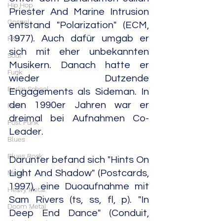
Hip Hop
Priester And Marine Intrusion 
Gospel
entstand "Polarization" (ECM, 
1977). Auch dafür umgab er 
R&B
sich mit eher unbekannten 
Soul
Musikern. Danach hatte er 
Funk
wieder Dutzende 
Berlin School
Engagements als Sideman. In 
den 1990er Jahren war er 
Punk
dreimal bei Aufnahmen Co-
Post Punk
Leader.
Blues
Blues Rock
Darunter befand sich "Hints On 
Light And Shadow" (Postcards, 
Metal
1997), eine Duoaufnahme mit 
Heavy Metal
Sam Rivers (ts, ss, fl, p). "In 
Doom Metal
Deep End Dance" (Conduit, 