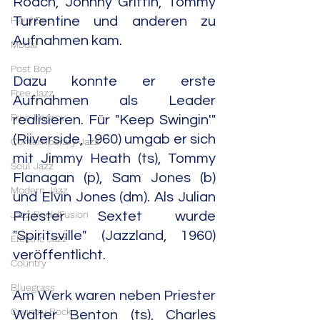
Roach, Johnny Griffin, Tommy 
Hard Bop
Turrentine und anderen zu 
Aufnahmen kam.
Modal
Post Bop
Dazu konnte er erste 
Free Jazz
Aufnahmen als Leader 
Free Improv
realisieren. Für "Keep Swingin'" 
(Riiverside, 1960) umgab er sich 
Contemporary Jazz
mit Jimmy Heath (ts), Tommy 
Soul Jazz
Flanagan (p), Sam Jones (b) 
Modern Jazz
und Elvin Jones (dm). Als Julian 
Jazz Rock/Fusion
Priester Sextet wurde 
"Spiritsville" (Jazzland, 1960) 
Electric Jazz
veröffentlicht.
Country
Bluegrass
Am Werk waren neben Priester 
Country Rock
Walter Benton (ts), Charles 