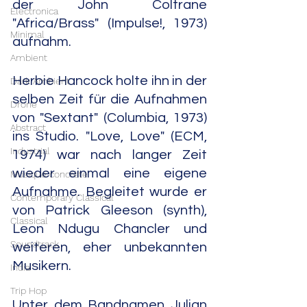
der John Coltrane 
Electronica
"Africa/Brass" (Impulse!, 1973) 
Minimal
aufnahm.
Ambient
Herbie Hancock holte ihn in der 
Dark Ambient
selben Zeit für die Aufnahmen 
Drone
von "Sextant" (Columbia, 1973) 
Abstract
ins Studio. "Love, Love" (ECM, 
Industrial
1974) war nach langer Zeit 
wieder einmal eine eigene 
Musique concrète
Aufnahme. Begleitet wurde er 
Contemporary Classical
von Patrick Gleeson (synth), 
Classical
Leon Ndugu Chancler und 
Soundtrack
weiteren, eher unbekannten 
Musikern.
India
Trip Hop
Unter dem Bandnamen Julian 