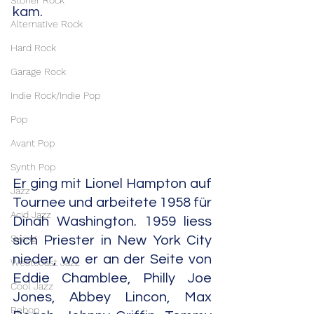
Stoner Rock
kam.
Alternative Rock
Hard Rock
Garage Rock
Indie Rock/Indie Pop
Pop
Avant Pop
Synth Pop
Er ging mit Lionel Hampton auf 
Jazz
Tournee und arbeitete 1958 für 
Acid Jazz
Dinah Washington. 1959 liess 
Swing
sich Priester in New York City 
nieder, wo er an der Seite von 
Westcoast Jazz
Eddie Chamblee, Philly Joe 
Cool Jazz
Jones, Abbey Lincon, Max 
Bebop