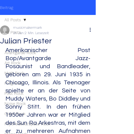
Beitrag
All Posts
musicmakermark
All Posts
31. Jan.
2 Min. Lesezeit
Julian Priester
Rock
Amerikanischer Post 
Avantgarde Rock
Bop/Avantgarde Jazz-
Art Rock
Posaunist und Bandleader, 
Math Rock
geboren am 29. Juni 1935 in 
Chicago, Illinois. Als Teenager 
Prog Rock
spielte er an der Seite von 
Post Rock
Muddy Waters, Bo Diddley und 
Noise Rock
Sonny Stitt. In den frühen 
Glam Rock
1950er Jahren war er Mitglied 
des Sun Ra Arkestras, mit dem 
Psychedelic/Space Rock
er zu mehreren Aufnahmen 