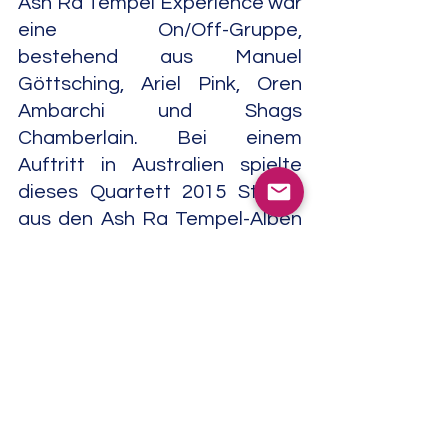
Ash Ra Tempel Experience war 
eine On/Off-Gruppe, 
bestehend aus Manuel 
Göttsching, Ariel Pink, Oren 
Ambarchi und Shags 
Chamberlain. Bei einem 
Auftritt in Australien spielte 
dieses Quartett 2015 Stücke 
aus den Ash Ra Tempel-Alben 
"Schwingungen" von 1972 und 
"Seven Up" von 1973. Der 
Konzertmitschnitt erschien 
unter dem Titel "Live In 
Melbourne" (MG.ART, 2017).
Göttsching gehörte zusammen 
mit Klaus Schulze (synth), 