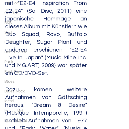
mit "E2-E4: Inspiration From 
Hip Hop
E2-E4" (Sal Disc, 2011) eine 
Gospel
japanische Hommage an 
R&B
dieses Album mit Künstlern wie 
Soul
Dub Squad, Rovo, Buffalo 
Daughter, Sugar Plant und 
Funk
anderen erschienen. "E2-E4 
Berlin School
Live In Japan" (Music Mine Inc. 
Punk
und MG.ART, 2009) war später 
Post Punk
ein CD/DVD-Set.
Blues
Dazu kamen weitere 
Blues Rock
Aufnahmen von Göttsching 
Metal
heraus. "Dream & Desire" 
Heavy Metal
(Musique Intemporelle, 1991) 
enthielt Aufnahmen von 1977 
Doom Metal
und "Early Water" (Musique 