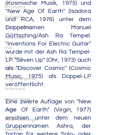
(Kosmische Musik, 1975) und 
Alt.Country
"New Age Of Earth" (Isadora 
Rockabilly
und RCA, 1976) unter dem 
Doppelnamen Manuel 
Old Time Music
Göttsching/Ash Ra Tempel. 
Rock'n'Roll
"Inventions For Electric Guitar" 
Folk
wurde mit der Ash Ra Tempel-
Folk Rock
LP "Seven Up" (Ohr, 1973) auch 
als "Discover Cosmic" (Cosmic 
Neofolk
Music, 1975) als Doppel-LP 
Singer/Songwriter
veröffentlicht. 
Americana
Experimental
Eine zweite Auflage von "New 
Noise
Age Of Earth" (Virgin, 1977) 
erschien unter dem neuen 
Field Recordings
Gruppennamen Ashra, der 
Electronic
fortan für weitere Solo- oder 