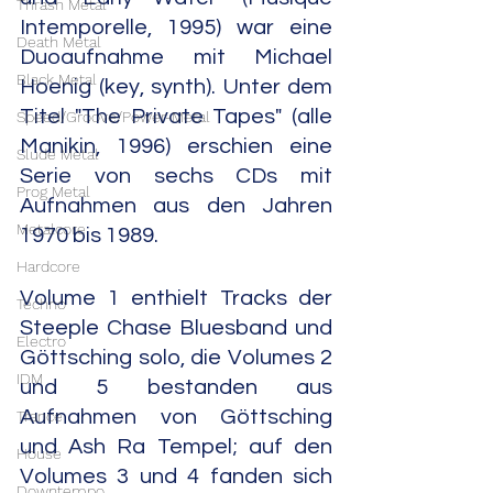
Thrash Metal
Intemporelle, 1995) war eine 
Death Metal
Duoaufnahme mit Michael 
Black Metal
Hoenig (key, synth). Unter dem 
Titel "The Private Tapes" (alle 
Speed/Groove/Power-Metal
Manikin, 1996) erschien eine 
Slude Metal
Serie von sechs CDs mit 
Prog Metal
Aufnahmen aus den Jahren 
Metalcore
1970 bis 1989. 
Hardcore
Volume 1 enthielt Tracks der 
Techno
Steeple Chase Bluesband und 
Electro
Göttsching solo, die Volumes 2 
IDM
und 5 bestanden aus 
Aufnahmen von Göttsching 
Trance
und Ash Ra Tempel; auf den 
House
Volumes 3 und 4 fanden sich 
Downtempo