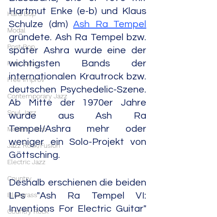
Hartmut Enke (e-b) und Klaus 
Hard Bop
Schulze (dm) 
Ash Ra Tempel
Modal
gründete. Ash Ra Tempel bzw. 
Post Bop
später Ashra wurde eine der 
wichtigsten Bands der 
Free Jazz
internationalen Krautrock bzw. 
Free Improv
deutschen Psychedelic-Szene. 
Contemporary Jazz
Ab Mitte der 1970er Jahre 
Soul Jazz
wurde aus Ash Ra 
Tempel/Ashra mehr oder 
Modern Jazz
weniger ein Solo-Projekt von 
Jazz Rock/Fusion
Göttsching. 
Electric Jazz
Country
Deshalb erschienen die beiden 
Bluegrass
LPs "Ash Ra Tempel VI: 
Inventions For Electric Guitar" 
Country Rock