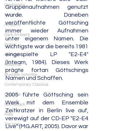
Electronica
Gruppenaufnahmen genutzt 
wurde. Daneben 
Minimal
veröffentlichte Göttsching 
Ambient
immer wieder Aufnahmen 
Dark Ambient
unter eigenem Namen. Die 
Drone
wichtigste war die bereits 1981 
eingespielte LP "E2-E4" 
Abstract
(Inteam, 1984). Dieses Werk 
Industrial
prägte fortan Göttschings 
Musique concrète
Namen und Schaffen. 
Contemporary Classical
Classical
2005 führte Göttsching sein 
Werk mit dem Ensemble 
Soundtrack
Zeitkratzer in Berlin live auf, 
India
verewigt auf der CD-EP "E2-E4 
Trip Hop
Live" (MG.ART, 2005). Davor war 