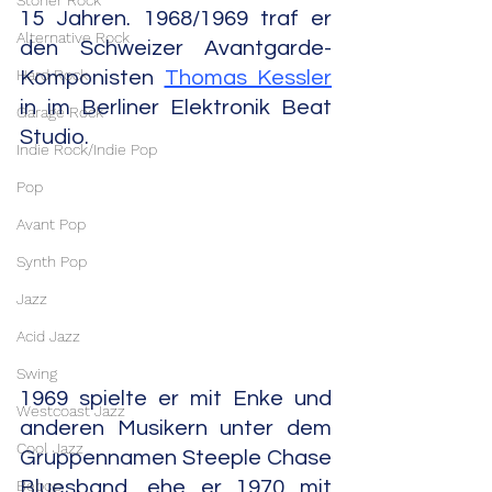
Stoner Rock
15 Jahren. 1968/1969 traf er 
Alternative Rock
den Schweizer Avantgarde-
Hard Rock
Komponisten 
Thomas Kessler
in im Berliner Elektronik Beat 
Garage Rock
Studio. 
Indie Rock/Indie Pop
Pop
Avant Pop
Synth Pop
Jazz
Acid Jazz
Swing
1969 spielte er mit Enke und 
Westcoast Jazz
anderen Musikern unter dem 
Cool Jazz
Gruppennamen Steeple Chase 
Bebop
Bluesband, ehe er 1970 mit 