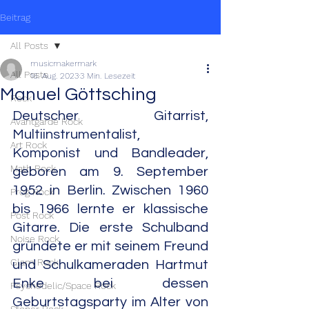
Beitrag
All Posts
musicmakermark
All Posts
16. Aug. 2023
3 Min. Lesezeit
Manuel Göttsching
Rock
Deutscher Gitarrist, 
Avantgarde Rock
Multiinstrumentalist, 
Art Rock
Komponist und Bandleader, 
Math Rock
geboren am 9. September 
1952 in Berlin. Zwischen 1960 
Prog Rock
bis 1966 lernte er klassische 
Post Rock
Gitarre. Die erste Schulband 
Noise Rock
gründete er mit seinem Freund 
Glam Rock
und Schulkameraden Hartmut 
Enke bei dessen 
Psychedelic/Space Rock
Geburtstagsparty im Alter von 