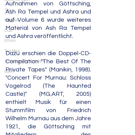
Aufnahmen von Göttsching, 
Ska
Ash Ra Tempel und Ashra und 
auf Volume 6 wurde weiteres 
Reggae
Material von Ash Ra Tempel 
Dub
und Ashra veröffentlicht. 
Ethno
Tex Mex
Dazu erschien die Doppel-CD-
American Primitivism
Compilation "The Best Of The 
Private Tapes" (Manikin, 1998). 
Latin
"Concert For Murnau: Schloss 
Vogelrod (The Haunted 
Castle)" (MG.ART, 2005) 
enthielt Musik für einen 
Stummfilm von Friedrich 
Wilhelm Murnau aus dem Jahre 
1921, die Göttsching mit 
Mitgliedern des 