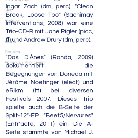
Ingar Zach (dm, perc). "Clean 
Ska
Brook, Loose Too" (Sachimay 
Reggae
Interventions, 2008) war eine 
Dub
Trio-CD-R mit Jane Rigler (picc, 
fl) und Andrew Drury (dm, perc).
Ethno
Tex Mex
"Dos D'Ânes" (Ronda, 2009) 
American Primitivism
dokumentiert die 
Latin
Begegnungen von Doneda mit 
Jérôme Noetinger (elect) und 
eRikm (tt) bei diversen 
Festivals 2007. Dieses Trio 
spielte auch die B-Seite der 
Split-12"-EP "Beet5/Nervures" 
(Entr'acte, 2011) ein. Die A-
Seite stammte von Michael J. 