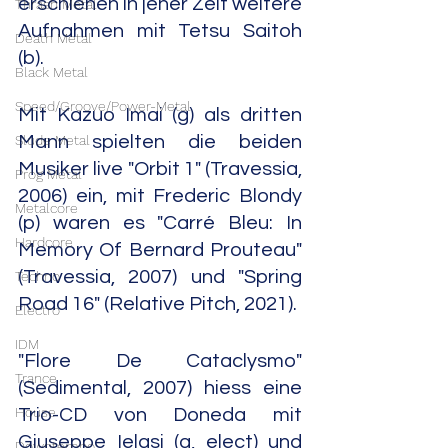
erschienen in jener Zeit weitere 
Thrash Metal
Aufnahmen mit Tetsu Saitoh 
Death Metal
(b). 
Black Metal
Speed/Groove/Power-Metal
Mit Kazuo Imai (g) als dritten 
Slude Metal
Mann spielten die beiden 
Musiker live "Orbit 1" (Travessia, 
Prog Metal
2006) ein, mit Frederic Blondy 
Metalcore
(p) waren es "Carré Bleu: In 
Hardcore
Memory Of Bernard Prouteau" 
(Travessia, 2007) und "Spring 
Techno
Road 16" (Relative Pitch, 2021). 
Electro
IDM
"Flore De Cataclysmo" 
Trance
(Sedimental, 2007) hiess eine 
House
Trio-CD von Doneda mit 
Giuseppe Ielasi (g, elect) und 
Downtempo