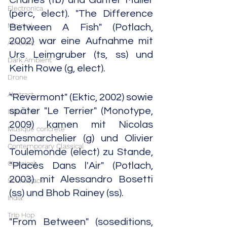
Charles (tb) und Günter Müller 
Electronica
(perc, elect). "The Difference 
Minimal
Between A Fish" (Potlach, 
2002) war eine Aufnahme mit 
Ambient
Urs Leimgruber (ts, ss) und 
Dark Ambient
Keith Rowe (g, elect).
Drone
Abstract
"Revermont" (Ektic, 2002) sowie 
später "Le Terrier" (Monotype, 
Industrial
2009) kamen mit Nicolas 
Musique concrète
Desmarchelier (g) und Olivier 
Contemporary Classical
Toulemonde (elect) zu Stande, 
Classical
"Placés Dans l'Air" (Potlach, 
2003) mit Alessandro Bosetti 
Soundtrack
(ss) und Bhob Rainey (ss). 
India
Trip Hop
"From Between" (soseditions, 