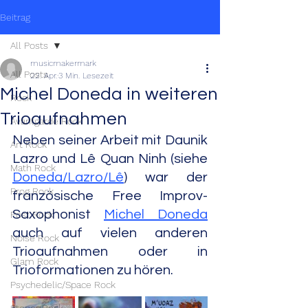
Beitrag
All Posts
musicmakermark
All Posts
22. Apr.
3 Min. Lesezeit
Michel Doneda in weiteren
Rock
Trioaufnahmen
Avantgarde Rock
Neben seiner Arbeit mit Daunik 
Art Rock
Lazro und Lê Quan Ninh (siehe 
Math Rock
Doneda/Lazro/Lê
) war der 
Prog Rock
französische Free Improv-
Saxophonist 
Michel Doneda
Post Rock
auch auf vielen anderen 
Noise Rock
Trioaufnahmen oder in 
Glam Rock
Trioformationen zu hören.
Psychedelic/Space Rock