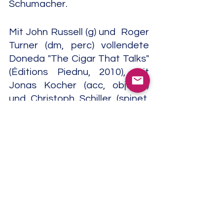
Schumacher.
Mit John Russell (g) und  Roger 
Turner (dm, perc) vollendete 
Doneda "The Cigar That Talks" 
(Éditions Piednu, 2010), mit 
Jonas Kocher (acc, objects) 
und Christoph Schiller (spinet, 
effects) "///Grape Skin" 
(Another Timbre, 2011). Didier 
Lasserre (dm, perc) und 
Mathias Pontévia (dm) waren 
musikalische Partner auf 
"Miettes & Plaines" (Petit Label, 
2012).
Vom Trio Michel Doneda, Jonas 