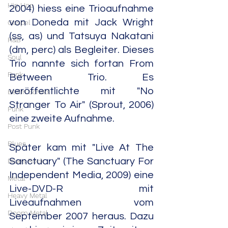
Hip Hop
2004) hiess eine Trioaufnahme 
von Doneda mit Jack Wright 
Gospel
(ss, as) und Tatsuya Nakatani 
R&B
(dm, perc) als Begleiter. Dieses 
Soul
Trio nannte sich fortan From 
Funk
Between Trio. Es 
veröffentlichte mit "No 
Berlin School
Stranger To Air" (Sprout, 2006) 
Punk
eine zweite Aufnahme.
Post Punk
Blues
Später kam mit "Live At The 
Sanctuary" (The Sanctuary For 
Blues Rock
Independent Media, 2009) eine 
Metal
Live-DVD-R mit 
Heavy Metal
Liveaufnahmen vom 
Doom Metal
September 2007 heraus. Dazu 