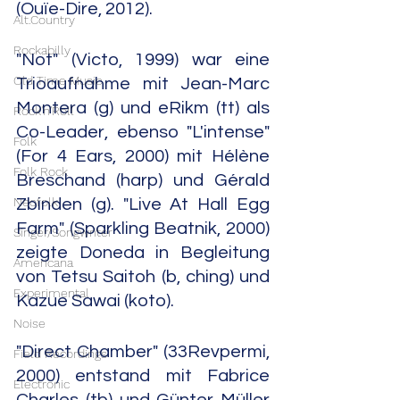
(Ouïe-Dire, 2012).
Alt.Country
Rockabilly
"Not" (Victo, 1999) war eine 
Old Time Music
Trioaufnahme mit Jean-Marc 
Montera (g) und eRikm (tt) als 
Rock'n'Roll
Co-Leader, ebenso "L'intense" 
Folk
(For 4 Ears, 2000) mit Hélène 
Folk Rock
Breschand (harp) und Gérald 
Neofolk
Zbinden (g). "Live At Hall Egg 
Farm" (Sparkling Beatnik, 2000) 
Singer/Songwriter
zeigte Doneda in Begleitung 
Americana
von Tetsu Saitoh (b, ching) und 
Experimental
Kazue Sawai (koto).
Noise
"Direct Chamber" (33Revpermi, 
Field Recordings
2000) entstand mit Fabrice 
Electronic