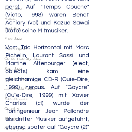
perc). Auf "Temps Couché" 
Hard Bop
(Victo, 1998) waren Beñat 
Modal
Achiary (vcl) und Kazue Sawai 
Post Bop
(koto) seine Mitmusiker.
Free Jazz
Vom Trio Horizontal mit Marc 
Free Improv
Pichelin, Laurant Sassi und 
Contemporary Jazz
Martine Altenburger (elect, 
Soul Jazz
objects) kam eine 
Modern Jazz
gleichnamige CD-R (Ouïe-Dire, 
1999) heraus. Auf "Gaycre" 
Jazz Rock/Fusion
(Ouïe-Dire, 1999) mit Xavier 
Electric Jazz
Charles (cl) wurde der 
Country
Toningenieur Jean Pallandre 
Bluegrass
als dritter Musiker aufgeführt, 
ebenso später auf "Gaycre (2)" 
Country Rock