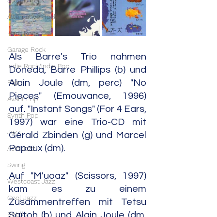
Stoner Rock
Alternative Rock
Hard Rock
Garage Rock
Als Barre's Trio nahmen 
Indie Rock/Indie Pop
Doneda, Barre Phillips (b) und 
Alain Joule (dm, perc) "No 
Pop
Pieces" (Emouvance, 1996) 
Avant Pop
auf. "Instant Songs" (For 4 Ears, 
Synth Pop
1997) war eine Trio-CD mit 
Jazz
Gérald Zbinden (g) und Marcel 
Papaux (dm).
Acid Jazz
Swing
Auf "M'uoaz" (Scissors, 1997) 
Westcoast Jazz
kam es zu einem 
Cool Jazz
Zusammentreffen mit Tetsu 
Bebop
Saïtoh (b) und Alain Joule (dm, 