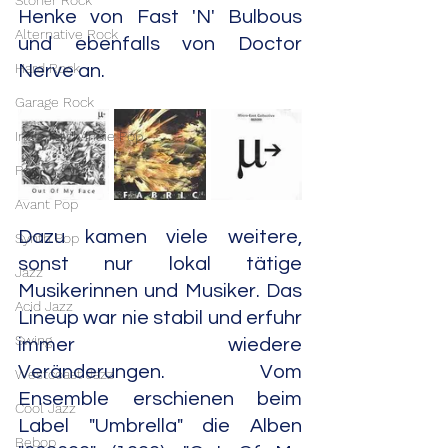
Stoner Rock
Henke von Fast 'N' Bulbous 
Alternative Rock
und ebenfalls von Doctor 
Hard Rock
Nerve an.
Garage Rock
Indie Rock/Indie Pop
Pop
Avant Pop
Dazu kamen viele weitere, 
Synth Pop
sonst nur lokal tätige 
Jazz
Musikerinnen und Musiker. Das 
Acid Jazz
Lineup war nie stabil und erfuhr 
Swing
immer wiedere 
Veränderungen. Vom 
Westcoast Jazz
Ensemble erschienen beim 
Cool Jazz
Label "Umbrella" die Alben 
Bebop