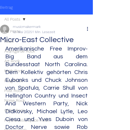
Beitrag
All Posts
musicmakermark
All Posts
12. Mai 2025
1 Min. Lesezeit
Micro-East Collective
Rock
Amerikanische Free Improv-
Avantgarde Rock
Big Band aus dem 
Art Rock
Bundesstaat North Carolina. 
Math Rock
Dem Kollektiv gehörten Chris 
Eubanks und Chuck Johnson 
Prog Rock
von Spatula, Carrie Shull von 
Post Rock
Hellington Country und Insect 
Noise Rock
And Western Party, Nick 
Glam Rock
Didkovsky, Michael Lytle, Leo 
Ciesa und Yves Duboin von 
Psychedelic/Space Rock
Doctor Nerve sowie Rob 