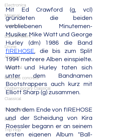
Electronica
Mit Ed Crawford (g, vcl) 
Minimal
gründeten die beiden 
Ambient
verbliebenen Minutemen-
Musiker Mike Watt und George 
Dark Ambient
Hurley (dm) 1986 die Band 
Drone
fIREHOSE
, die bis zum Split 
Abstract
1994 mehrere Alben einspielte. 
Watt und Hurley taten sich 
Industrial
unter dem Bandnamen 
Musique concrète
Bootstrappers auch kurz mit 
Contemporary Classical
Elliott Sharp (g) zusammen.
Classical
Soundtrack
Nach dem Ende von fIREHOSE 
und der Scheidung von Kira 
India
Roessler begann er an seinem 
Trip Hop
ersten eigenen Album "Ball-