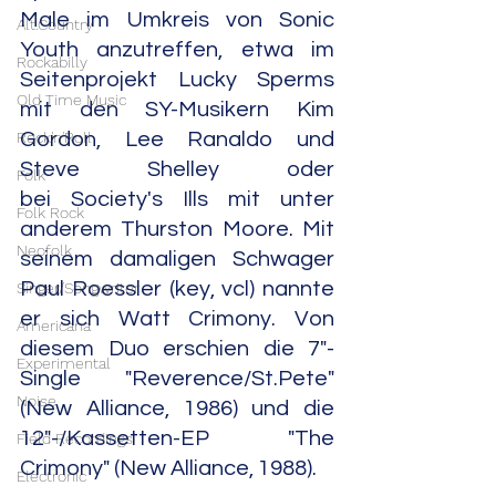
Male im Umkreis von Sonic 
Alt.Country
Youth anzutreffen, etwa im 
Rockabilly
Seitenprojekt Lucky Sperms 
Old Time Music
mit den SY-Musikern Kim 
Rock'n'Roll
Gordon, Lee Ranaldo und 
Steve Shelley oder 
Folk
bei Society's Ills mit unter 
Folk Rock
anderem Thurston Moore. Mit 
Neofolk
seinem damaligen Schwager 
Paul Roessler (key, vcl) nannte 
Singer/Songwriter
er sich Watt Crimony. Von 
Americana
diesem Duo erschien die 7"-
Experimental
Single "Reverence/St.Pete" 
Noise
(New Alliance, 1986) und die 
12"-/Kassetten-EP "The 
Field Recordings
Crimony" (New Alliance, 1988).
Electronic