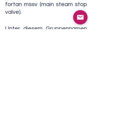
fortan mssv (main steam stop 
valve).
Unter diesem Gruppennamen 
kamen die Alben "Live Flowers" 
(Striped Light, 2019) und "Main 
Steam Stop Valve" (Big Ego, 
2020) heraus. Mit dem 
Singer/Songwriter und Musiker 
SLW alias Samuel Locke Ward 
sowie mit weiteren 
Musikerinnen und Musikern 
nahm er "Real Manic Time" 
(Personal Archives, 2022) auf.  
Mike Watt war auch 