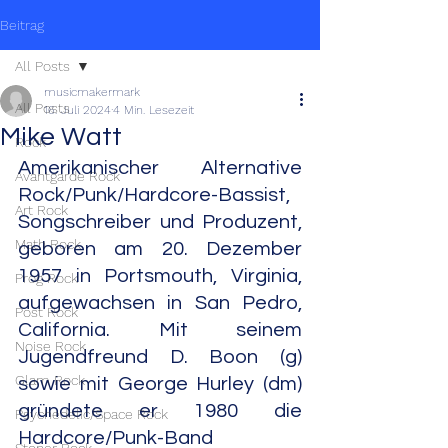
Beitrag
All Posts
musicmakermark
All Posts
16. Juli 2024
4 Min. Lesezeit
Mike Watt
Rock
Amerikanischer Alternative 
Avantgarde Rock
Rock/Punk/Hardcore-Bassist, 
Art Rock
Songschreiber und Produzent, 
Math Rock
geboren am 20. Dezember 
1957 in Portsmouth, Virginia, 
Prog Rock
aufgewachsen in San Pedro, 
Post Rock
California. Mit seinem 
Noise Rock
Jugendfreund D. Boon (g) 
Glam Rock
sowie mit George Hurley (dm) 
gründete er 1980 die 
Psychedelic/Space Rock
Hardcore/Punk-Band 