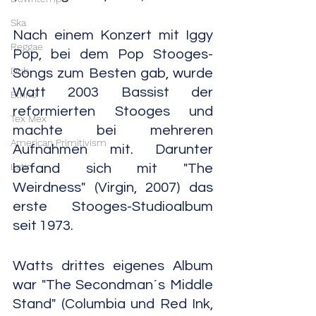
Ska
Nach einem Konzert mit Iggy 
Reggae
Pop, bei dem Pop Stooges-
Dub
Songs zum Besten gab, wurde 
Watt 2003 Bassist der 
Ethno
reformierten Stooges und 
Tex Mex
machte bei mehreren 
American Primitivism
Aufnahmen mit. Darunter 
Latin
befand sich mit "The 
Weirdness" (Virgin, 2007) das 
erste Stooges-Studioalbum 
seit 1973.
Watts drittes eigenes Album 
war "The Secondman´s Middle 
Stand" (Columbia und Red Ink, 