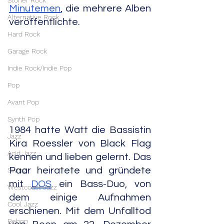
Stoner Rock
Minutemen
, die mehrere Alben 
Alternative Rock
veröffentlichte.
Hard Rock
Garage Rock
Indie Rock/Indie Pop
Pop
Avant Pop
Synth Pop
1984 hatte Watt die Bassistin 
Jazz
Kira Roessler von Black Flag 
Acid Jazz
kennen und lieben gelernt. Das 
Paar heiratete und gründete 
Swing
mit 
DOS
 ein Bass-Duo, von 
Westcoast Jazz
dem einige Aufnahmen 
Cool Jazz
erschienen. Mit dem Unfalltod 
Bebop