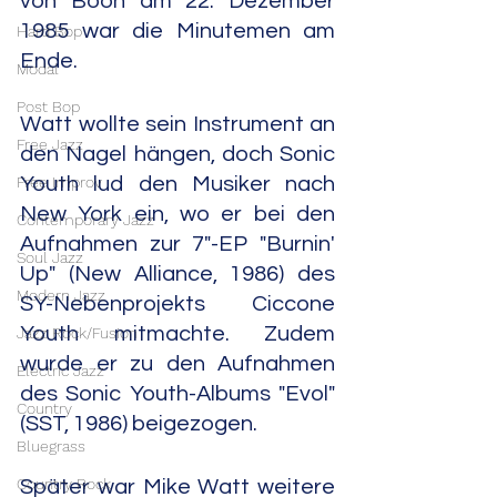
von Boon am 22. Dezember 
1985 war die Minutemen am 
Hard Bop
Ende.
Modal
Post Bop
Watt wollte sein Instrument an 
Free Jazz
den Nagel hängen, doch Sonic 
Free Improv
Youth lud den Musiker nach 
New York ein, wo er bei den 
Contemporary Jazz
Aufnahmen zur 7"-EP "Burnin' 
Soul Jazz
Up" (New Alliance, 1986) des 
Modern Jazz
SY-Nebenprojekts Ciccone 
Youth mitmachte. Zudem 
Jazz Rock/Fusion
wurde er zu den Aufnahmen 
Electric Jazz
des Sonic Youth-Albums "Evol" 
Country
(SST, 1986) beigezogen.
Bluegrass
Country Rock
Später war Mike Watt weitere 