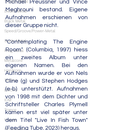
Thrash Metal
Michael Preussner und Vince 
Meghrouni bestand. Eigene 
Death Metal
Aufnahmen erschienen von 
Black Metal
dieser Gruppe nicht.
Speed/Groove/Power-Metal
Slude Metal
"Contemplating The Engine 
Room" (Columbia, 1997) hiess 
Prog Metal
ein zweites Album unter 
Metalcore
eigenen Namen. Bei den 
Hardcore
Aufnahmen wurde er von Nels 
Techno
Cline (g) und Stephen Hodges 
(e-b) unterstützt. Aufnahmen 
Electro
von 1998 mit dem Dichter und 
IDM
Schriftsteller Charles Plymell 
Trance
kamen erst viel später unter 
House
dem Titel "Live In Fish Town" 
(Feeding Tube, 2023) heraus.
Downtempo