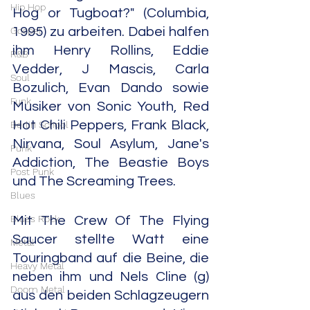
Hip Hop
Hog or Tugboat?" (Columbia, 
Gospel
1995) zu arbeiten. Dabei halfen 
ihm Henry Rollins, Eddie 
R&B
Vedder, J Mascis, Carla 
Soul
Bozulich, Evan Dando sowie 
Funk
Musiker von Sonic Youth, Red 
Hot Chili Peppers, Frank Black, 
Berlin School
Nirvana, Soul Asylum, Jane's 
Punk
Addiction, The Beastie Boys 
Post Punk
und The Screaming Trees.
Blues
Blues Rock
Mit The Crew Of The Flying 
Saucer stellte Watt eine 
Metal
Touringband auf die Beine, die 
Heavy Metal
neben ihm und Nels Cline (g) 
Doom Metal
aus den beiden Schlagzeugern 