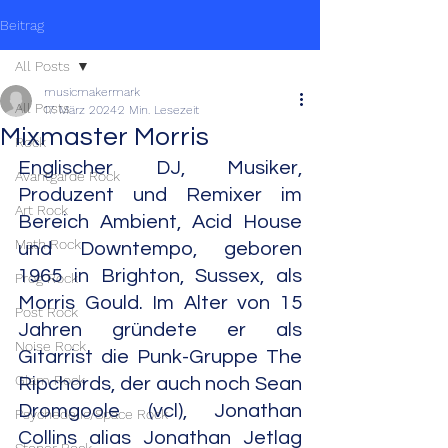
Beitrag
All Posts
musicmakermark
All Posts
17. März 2024
2 Min. Lesezeit
Mixmaster Morris
Rock
Englischer DJ, Musiker, 
Avantgarde Rock
Produzent und Remixer im 
Art Rock
Bereich Ambient, Acid House 
Math Rock
und Downtempo, geboren 
1965 in Brighton, Sussex, als 
Prog Rock
Morris Gould. Im Alter von 15 
Post Rock
Jahren gründete er als 
Noise Rock
Gitarrist die Punk-Gruppe The 
Glam Rock
Ripchords, der auch noch Sean 
Dromgoole (vcl), Jonathan 
Psychedelic/Space Rock
Collins alias Jonathan Jetlag 