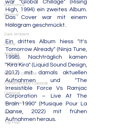
war "Global Chillage" (Rising 
Electronica
High, 1994) ein zweites Album. 
Minimal
Das Cover war mit einem 
Ambient
Hologram geschmückt.
Dark Ambient
Ein drittes Album hiess "It's 
Drone
Tomorrow Already" (Ninja Tune, 
Abstract
1998). Nachträglich kamen 
Industrial
"Kira Kira" (Liquid Sound Design, 
2017) mit damals aktuellen 
Musique concrète
Aufnahmen und "The 
Contemporary Classical
Irresistible Force Vs Ramjac 
Classical
Corporation – Live At The 
Soundtrack
Brain 1990" (Musique Pour La 
Danse, 2022) mit frühen 
India
Aufnahmen heraus.
Trip Hop