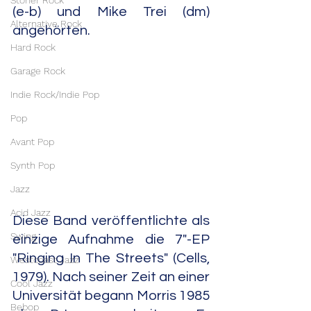
Stoner Rock
(e-b) und Mike Trei (dm) 
Alternative Rock
angehörten.
Hard Rock
Garage Rock
Indie Rock/Indie Pop
Pop
Avant Pop
Synth Pop
Jazz
Acid Jazz
Diese Band veröffentlichte als 
Swing
einzige Aufnahme die 7"-EP 
"Ringing In The Streets" (Cells, 
Westcoast Jazz
1979). Nach seiner Zeit an einer 
Cool Jazz
Universität begann Morris 1985 
Bebop