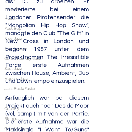
als DJ zu arbeiten. Er 
Hard Bop
moderierte bei einem 
Londoner Piratensender die 
Modal
"Mongolian Hip Hop Show", 
Post Bop
managte den Club "The Gift" in 
Free Jazz
New Cross in London und 
Free Improv
begann 1987 unter dem 
Projektnamen The Irresistible 
Contemporary Jazz
Force erste Aufnahmen 
Soul Jazz
zwischen House, Ambient, Dub 
Modern Jazz
und Downtempo einzuspielen.
Jazz Rock/Fusion
Anfänglich war bei diesem 
Electric Jazz
Projekt auch noch Des de Moor 
Country
(vcl, sampl) mit von der Partie. 
Bluegrass
Die erste Aufnahme war die 
Country Rock
Maxisingle "I Want To/Guns" 