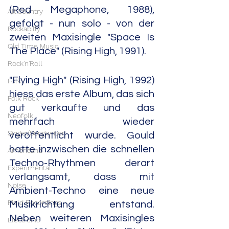
(Red Megaphone, 1988), 
Alt.Country
gefolgt - nun solo - von der 
Rockabilly
zweiten Maxisingle "Space Is 
Old Time Music
The Place" (Rising High, 1991).
Rock'n'Roll
"Flying High" (Rising High, 1992) 
Folk
hiess das erste Album, das sich 
Folk Rock
gut verkaufte und das 
Neofolk
mehrfach wieder 
Singer/Songwriter
veröffentlicht wurde. Gould 
hatte inzwischen die schnellen 
Americana
Techno-Rhythmen derart 
Experimental
verlangsamt, dass mit 
Noise
Ambient-Techno eine neue 
Field Recordings
Musikrichtung entstand. 
Neben weiteren Maxisingles 
Electronic