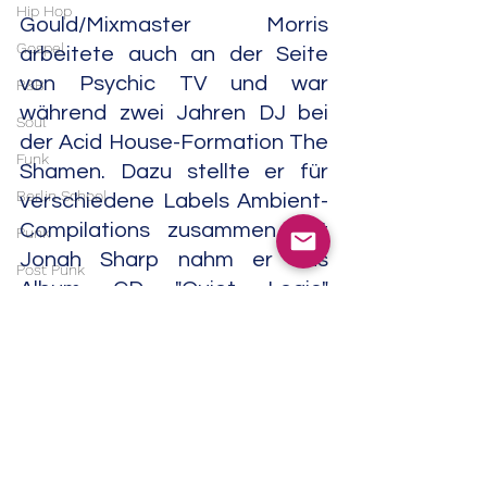
Hip Hop
Gould/Mixmaster Morris 
Gospel
arbeitete auch an der Seite 
von Psychic TV und war 
R&B
während zwei Jahren DJ bei 
Soul
der Acid House-Formation The 
Funk
Shamen. Dazu stellte er für 
Berlin School
verschiedene Labels Ambient-
Compilations zusammen. Mit 
Punk
Jonah Sharp nahm er das 
Post Punk
Album CD "Quiet Logic" 
Blues
(Daisyworld Discs, 1998) auf.
Blues Rock
Mit Pete Namlook 
Metal
veröffentlichte er unter dem 
Heavy Metal
Projektname Dreamfish die 
Doom Metal
beiden Alben "Dreamfish" (Fax, 