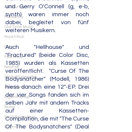
und Gerry O'Connell (g, e-b, 
Alt.Country
synth) waren immer noch 
Rockabilly
dabei, begleitet von fünf 
Old Time Music
weiteren Musikern.
Rock'n'Roll
Folk
Auch "Hellhouse" und 
"Fractured" (beide Color Disc, 
Folk Rock
1985) wurden als Kassetten 
Neofolk
veröffentlicht.  "Curse Of The 
Singer/Songwriter
Bodysnatcher" (Modell, 1986) 
hiess danach eine 12"-EP. Drei 
Americana
der vier Songs fanden sich im 
Experimental
selben Jahr mit andern Tracks 
Noise
auf einer Kassetten-
Field Recordings
Compilation, die mit "The Curse 
Of The Bodysnatchers" (Deal 
Electronic