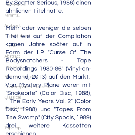
By Scatter Serious, 1986) einen 
Electronica
ähnlichen Titel hatte.
Minimal
Ambient
Mehr oder weniger die selben 
Dark Ambient
Titel wie auf der Compilation 
kamen Jahre später auf in 
Drone
Form der LP "Curse Of The 
Abstract
Bodysnatchers - Tape 
Industrial
Recordings 1980-86" (Vinyl-on-
demand, 2013) auf den Markt.  
Musique concrète
Von Mystery Plane waren mit 
Contemporary Classical
"Snakebite" (Color Disc, 1988), 
Classical
" The Early Years Vol. 2" (Color 
Soundtrack
Disc, 1988) und "Tapes From 
The Swamp" (City Spools, 1989) 
India
drei weitere Kassetten 
Trip Hop
erschienen.