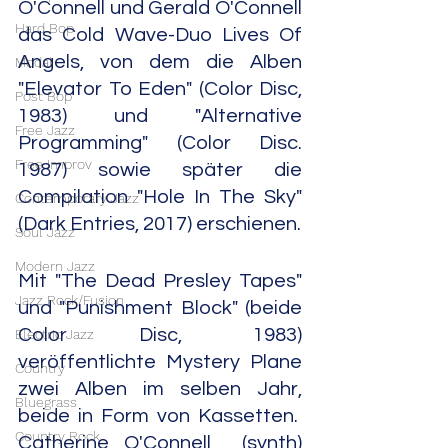
O'Connell und Gerald O'Connell 
Hard Bop
das Cold Wave-Duo Lives Of 
Angels, von dem die Alben 
Modal
"Elevator To Eden" (Color Disc, 
Post Bop
1983) und "Alternative 
Free Jazz
Programming" (Color Disc. 
Free Improv
1987) sowie später die 
Compilation "Hole In The Sky" 
Contemporary Jazz
(Dark Entries, 2017) erschienen.
Soul Jazz
Modern Jazz
Mit "The Dead Presley Tapes" 
Jazz Rock/Fusion
und "Punishment Block" (beide 
Color Disc, 1983) 
Electric Jazz
veröffentlichte Mystery Plane 
Country
zwei Alben im selben Jahr, 
Bluegrass
beide in Form von Kassetten.  
Country Rock
Catherine O'Connell  (synth) 