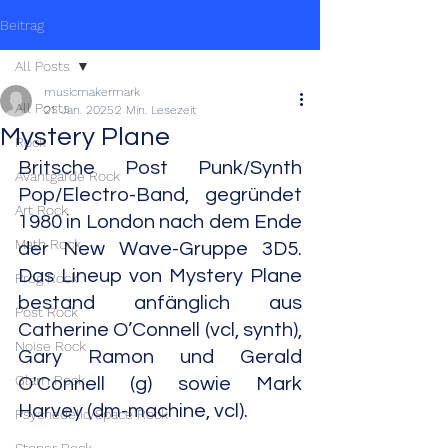
Beitrag
All Posts
musicmakermark
All Posts
21. Jan. 2025
2 Min. Lesezeit
Mystery Plane
Rock
Britsche Post Punk/Synth 
Avantgarde Rock
Pop/Electro-Band, gegründet 
Art Rock
1980 in London nach dem Ende 
Math Rock
der New Wave-Gruppe 3D5. 
Das Lineup von Mystery Plane 
Prog Rock
bestand anfänglich aus 
Post Rock
Catherine O’Connell (vcl, synth), 
Noise Rock
Gary Ramon und Gerald 
Glam Rock
O'Connell (g) sowie Mark 
Harvey (dm-machine, vcl).
Psychedelic/Space Rock