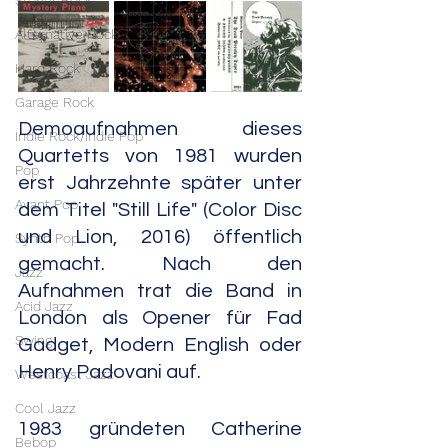
Stoner Rock
Alternative Rock
Hard Rock
Garage Rock
Demoaufnahmen dieses 
Indie Rock/Indie Pop
Quartetts von 1981 wurden 
Pop
erst Jahrzehnte später unter 
Avant Pop
dem Titel "Still Life" (Color Disc 
und Lion, 2016) öffentlich 
Synth Pop
gemacht. Nach den 
Jazz
Aufnahmen trat die Band in 
Acid Jazz
London als Opener für Fad 
Swing
Gadget, Modern English oder 
Henry Padovani auf.
Westcoast Jazz
Cool Jazz
1983 gründeten Catherine 
Bebop