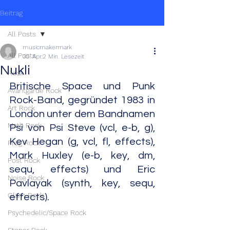
Beitrag
All Posts
musicmakermark
All Posts
30. Apr.
2 Min. Lesezeit
Nukli
Rock
Britische Space und Punk 
Avantgarde Rock
Rock-Band, gegründet 1983 in 
Art Rock
London unter dem Bandnamen 
Math Rock
Psi von Psi Steve (vcl, e-b, g), 
Kev Hegan (g, vcl, fl, effects), 
Prog Rock
Mark Huxley (e-b, key, dm, 
Post Rock
sequ, effects) und Eric 
Noise Rock
Pavlayak (synth, key, sequ, 
Glam Rock
effects).
Psychedelic/Space Rock