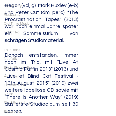
Hegan (vcl, g), Mark Huxley (e-b) 
Alt.Country
und Peter Out (dm, perc). "The 
Rockabilly
Procrastination Tapes" (2013) 
Old Time Music
war noch einmal Jahre später 
Rock'n'Roll
ein Sammelsurium von 
schrägen Studiomaterial.
Folk
Folk Rock
Danach entstanden, immer 
Neofolk
noch im Trio, mit "Live At 
Singer/Songwriter
Cosmic Puffin 2013" (2013) und 
"Live at Blind Cat Festival - 
Americana
16th August 2015" (2016) zwei 
Experimental
weitere labellose CD sowie mit 
Noise
"There Is Another Way" (2019) 
Field Recordings
das erste Studioalbum seit 30 
Jahren.
Electronic