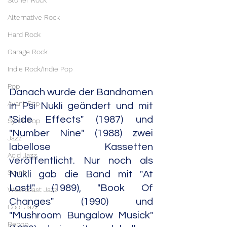
Stoner Rock
Alternative Rock
Hard Rock
Garage Rock
Indie Rock/Indie Pop
Pop
Danach wurde der Bandnamen 
Avant Pop
in Psi Nukli geändert und mit 
"Side Effects" (1987) und 
Synth Pop
"Number Nine" (1988) zwei 
Jazz
labellose Kassetten 
Acid Jazz
veröffentlicht. Nur noch als 
Swing
Nukli gab die Band mit "At 
Last!" (1989), "Book Of 
Westcoast Jazz
Changes" (1990) und 
Cool Jazz
"Mushroom Bungalow Musick" 
Bebop