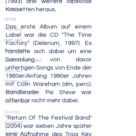
(1993) drei weitere labellose 
Hard Bop
Kassetten heraus.
Modal
Das erste Album auf einem 
Post Bop
Label war die CD "The Time 
Free Jazz
Factory" (Delerium, 1997). Es 
Free Improv
handelte sich dabei um eine 
Sammlung von davor 
Contemporary Jazz
unfertigen Songs von Ende der 
Soul Jazz
1980er/Anfang 1990er Jahren 
Modern Jazz
mit Colin Wareham (dm, perc). 
Jazz Rock/Fusion
Bandlieader Psi Steve war 
offenbar nicht mehr dabei.
Electric Jazz
Country
"Return Of The Festival Band" 
Bluegrass
(2004) war sieben Jahre später 
Country Rock
eine Aufnahme des Trios Kev 