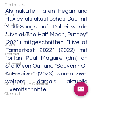
Electronica
Als nukLite traten Hegan und 
Minimal
Huxley als akustisches Duo mit 
Ambient
Nukli-Songs auf. Dabei wurde 
"Live at The Half Moon, Putney" 
Dark Ambient
(2021) mitgeschnitten. "Live at 
Drone
Tannerfest 2022" (2022) mit 
Abstract
fortan Paul Maguire (dm) an 
Industrial
Stelle von Out und "Souvenir Of 
A Festival" (2023) waren zwei 
Musique concrète
weitere, damals aktuelle 
Contemporary Classical
Livemitschnitte.
Classical
Soundtrack
"Acid Funk" (2025) war offenbar 
India
eine Studioproduktion. Die 
labellosen Aufnahmen kamen 
Trip Hop
ab Anfang der 2000er Jahre in 