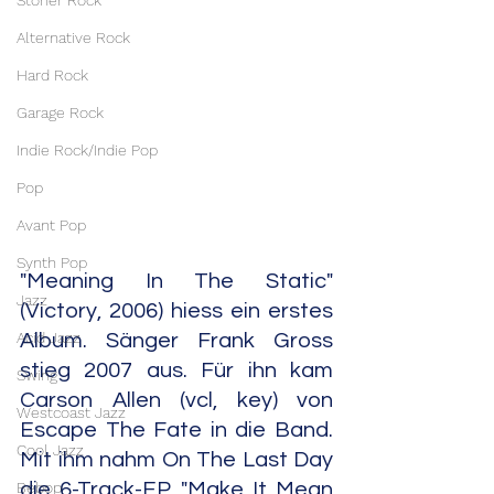
Stoner Rock
Alternative Rock
Hard Rock
Garage Rock
Indie Rock/Indie Pop
Pop
Avant Pop
Synth Pop
"Meaning In The Static" 
Jazz
(Victory, 2006) hiess ein erstes 
Acid Jazz
Album. Sänger Frank Gross 
stieg 2007 aus. Für ihn kam 
Swing
Carson Allen (vcl, key) von 
Westcoast Jazz
Escape The Fate in die Band. 
Cool Jazz
Mit ihm nahm On The Last Day 
Bebop
die 6-Track-EP "Make It Mean 