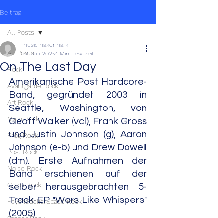
Beitrag
All Posts
musicmakermark
All Posts
22. Juli 2025
1 Min. Lesezeit
On The Last Day
Rock
Amerikanische Post Hardcore-
Avantgarde Rock
Band, gegründet 2003 in 
Art Rock
Seattle, Washington, von 
Math Rock
Geoff Walker (vcl), Frank Gross 
und Justin Johnson (g), Aaron 
Prog Rock
Johnson (e-b) und Drew Dowell 
Post Rock
(dm). Erste Aufnahmen der 
Noise Rock
Band erschienen auf der 
Glam Rock
selber herausgebrachten 5-
Track-EP "Wars Like Whispers" 
Psychedelic/Space Rock
(2005).