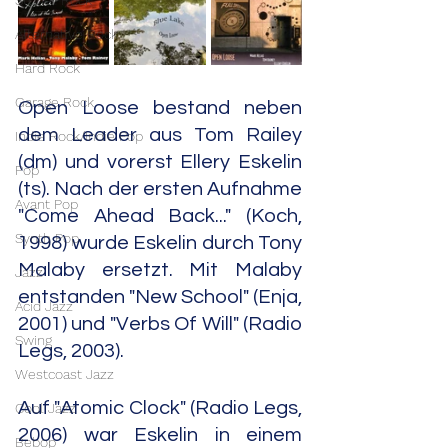
Stoner Rock
Alternative Rock
Hard Rock
Garage Rock
Open Loose bestand neben 
dem Leader aus Tom Railey 
Indie Rock/Indie Pop
(dm) und vorerst Ellery Eskelin 
Pop
(ts). Nach der ersten Aufnahme 
Avant Pop
"Come Ahead Back..." (Koch, 
Synth Pop
1998) wurde Eskelin durch Tony 
Malaby ersetzt. Mit Malaby 
Jazz
entstanden "New School" (Enja, 
Acid Jazz
2001) und "Verbs Of Will" (Radio 
Swing
Legs, 2003).
Westcoast Jazz
Auf "Atomic Clock" (Radio Legs, 
Cool Jazz
2006) war Eskelin in einem 
Bebop