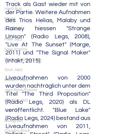
Track als Gast wieder mit von 
Hard Bop
der Partie. Weitere Aufnahmen 
Modal
des Trios Helias, Malaby und 
Rainey hiessen "Strange 
Post Bop
Unison" (Radio Legs, 2008), 
Free Jazz
"Live At The Sunset" (Marge, 
Free Improv
2011) und "The Signal Maker" 
Contemporary Jazz
(Intakt, 2015).  
Soul Jazz
Liveaufnahmen von 2000 
Modern Jazz
wurden nachträglich unter dem 
Jazz Rock/Fusion
Titel "The Third Proposition" 
Electric Jazz
(Radio Legs, 2020) als DL 
veröffentlicht. "Blue Lake" 
Country
(Radio Legs, 2024) bestand aus 
Bluegrass
Liveaufnahmen von 2011, 
Country Rock