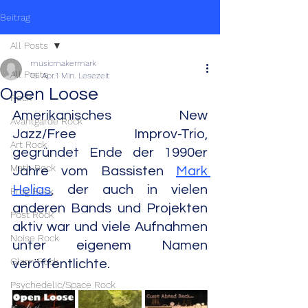
Beitrag
All Posts
musicmakermark
All Posts
15. Apr.
1 Min. Lesezeit
Open Loose
Rock
Amerikanisches New 
Avantgarde Rock
Jazz/Free Improv-Trio, 
Art Rock
gegründet Ende der 1990er 
Math Rock
Jahre vom Bassisten 
Mark 
Helias
, der auch in vielen 
Prog Rock
anderen Bands und Projekten 
Post Rock
aktiv war und viele Aufnahmen 
Noise Rock
unter eigenem Namen 
Glam Rock
veröffentlichte.
Psychedelic/Space Rock