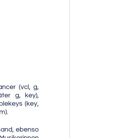
mporary Jazz
cer (vcl, g, 
er g, key), 
lekeys (key, 
m).
Band, ebenso 
Musikerinnen 