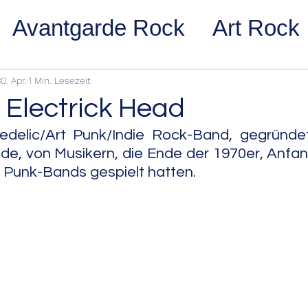
Avantgarde Rock
Art Rock
ost Rock
Noise Rock
Glam
0. Apr.
1 Min. Lesezeit
 Electrick Head
pace Rock
Stoner Rock
Alt
edelic/Art Punk/Indie Rock-Band, gegründet 
de, von Musikern, die Ende der 1970er, Anfan
n Punk-Bands gespielt hatten.
arage Rock
Indie Rock/Indie
nth Pop
Jazz
Acid Jazz
z
Cool Jazz
Bebop
Hard