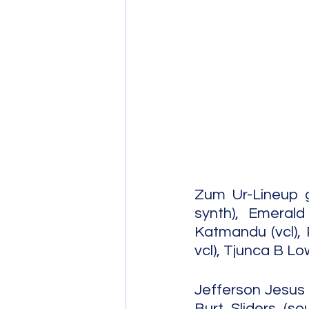
Post Bop
Fre
Soul Jazz
Zum Ur-Lineup g
synth), Emerald
Katmandu (vcl), 
vcl), Tjunca B Lo
Jefferson Jesus 
Burt Sliders (s