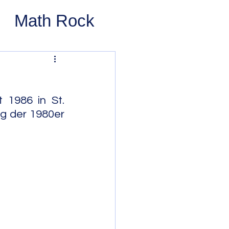
Math Rock
 Rock
ernative Rock
1986 in St. 
g der 1980er 
 Pop
Pop
Swing
 Bop
Modal