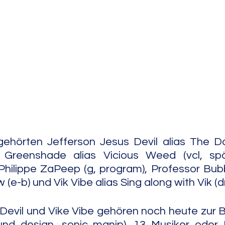
e Jazz
Free Improv
Conte
ehörten Jefferson Jesus Devil alias The Dan
 Greenshade alias Vicious Weed (vcl, spät
Philippe ZaPeep (g, program), Professor Bubb
w (e-b) und Vik Vibe alias Sing along with Vik (d
Devil und Vike Vibe gehören noch heute zur 
ound design, sonic manip). 13 Musiker oder 