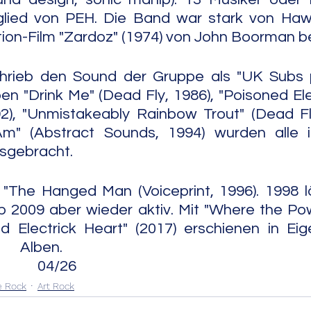
glied von PEH. Die Band war stark von Haw
ion-Film "Zardoz" (1974) von John Boorman be
rieb den Sound der Gruppe als "UK Subs pl
ben "Drink Me" (Dead Fly, 1986), "Poisoned Ele
92), "Unmistakeably Rainbow Trout" (Dead Fl
m" (Abstract Sounds, 1994) wurden alle 
sgebracht.
"The Hanged Man (Voiceprint, 1996). 1998 lö
 2009 aber wieder aktiv. Mit "Where the Powe
d Electrick Heart" (2017) erschienen in Eig
                                                    
               04/26
e Rock
Art Rock