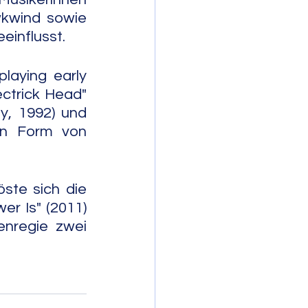
kwind sowie 
einflusst.
aying early 
ctrick Head" 
y, 1992) und 
in Form von 
ste sich die 
r Is" (2011) 
enregie zwei 
               