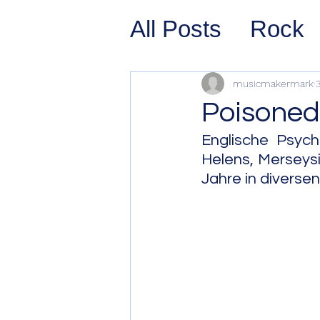
All Posts
Rock
Prog Rock
P
musicmakermark
3
Poisoned
Psychedelic/S
Englische Psych
Helens, Merseysi
Jahre in diverse
Hard Rock
G
Avant Pop
Sy
Westcoast Jaz