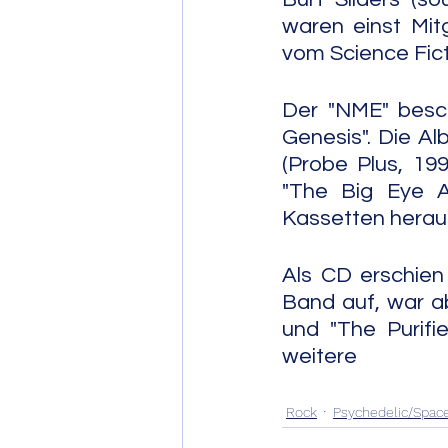
waren einst Mit
vom Science Fict
Der "NME" besch
Genesis". Die Al
(Probe Plus, 19
"The Big Eye A
Kassetten herau
Als CD erschien 
Band auf, war ab
und "The Purifie
weitere Alben.     
                             
Rock
Psychedelic/Spac