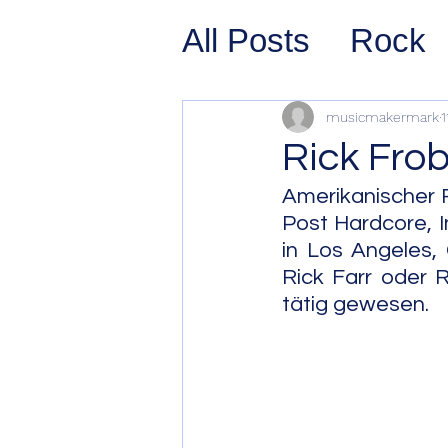
All Posts
Rock
Prog Rock
P
musicmakermark
1
Rick Fro
Psychedelic/S
Amerikanischer R
Post Hardcore, 
in Los Angeles, 
Hard Rock
G
Rick Farr oder R
tätig gewesen.
Avant Pop
Sy
Westcoast Jaz