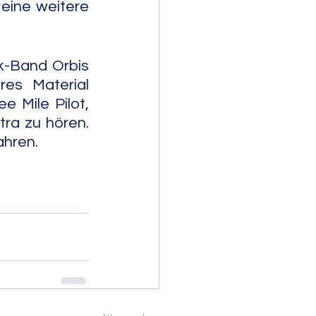
 eine weitere 
-Band Orbis 
es Material 
 Mile Pilot, 
a zu hören. 
              