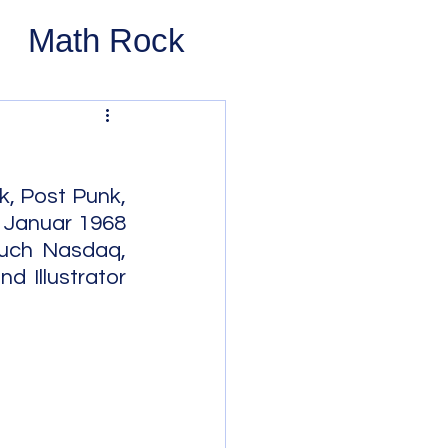
Math Rock
 Rock
ernative Rock
, Post Punk, 
Januar 1968 
auch Nasdaq, 
 Pop
Pop
 Illustrator 
Swing
 Bop
Modal