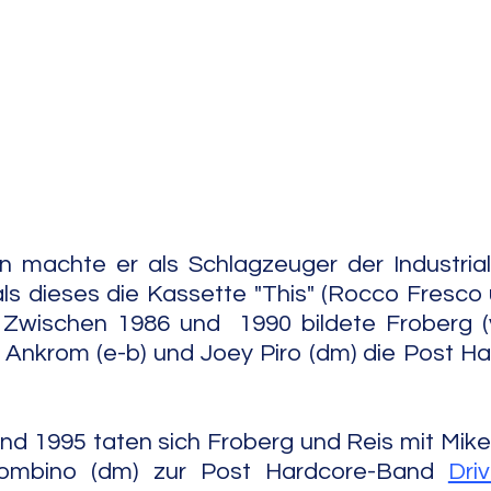
e Jazz
Free Improv
Conte
als dieses die Kassette "This" (Rocco Fresco u
. Zwischen 1986 und  1990 bildete Froberg (v
nd 1995 taten sich Froberg und Reis mit Mik
ombino (dm) zur Post Hardcore-Band 
Dri