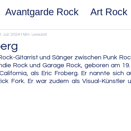
Avantgarde Rock
Art Rock
ost Rock
Noise Rock
Glam
1. Juli 2024
1 Min. Lesezeit
berg
pace Rock
Stoner Rock
Alt
ock-Gitarrist und Sänger zwischen Punk Rock
Indie Rock und Garage Rock, geboren am 19. 
California, als Eric Froberg. Er nannte sich 
arage Rock
Indie Rock/Indie
ick Fork. Er war zudem als Visual-Künstler und
nth Pop
Jazz
Acid Jazz
z
Cool Jazz
Bebop
Hard