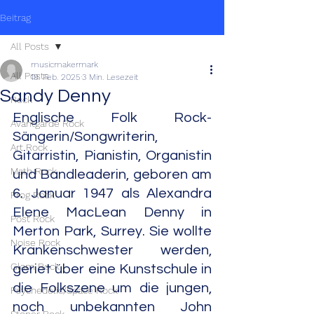
Beitrag
All Posts
musicmakermark
All Posts
19. Feb. 2025
3 Min. Lesezeit
Sandy Denny
Rock
Englische Folk Rock-
Avantgarde Rock
Sängerin/Songwriterin, 
Art Rock
Gitarristin, Pianistin, Organistin 
Math Rock
und Bandleaderin, geboren am 
6. Januar 1947 als Alexandra 
Prog Rock
Elene MacLean Denny in 
Post Rock
Merton Park, Surrey. Sie wollte 
Noise Rock
Krankenschwester werden, 
Glam Rock
geriet über eine Kunstschule in 
die Folkszene um die jungen, 
Psychedelic/Space Rock
noch unbekannten John 