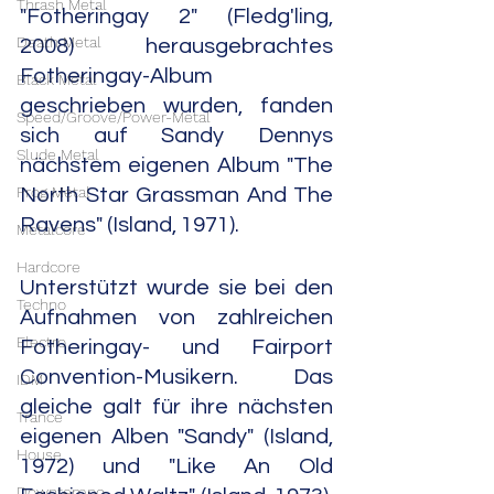
Thrash Metal
"Fotheringay 2" (Fledg'ling, 
Death Metal
2008) herausgebrachtes 
Fotheringay-Album 
Black Metal
geschrieben wurden, fanden 
Speed/Groove/Power-Metal
sich auf Sandy Dennys 
Slude Metal
nächstem eigenen Album "The 
Prog Metal
North Star Grassman And The 
Ravens" (Island, 1971).
Metalcore
Hardcore
Unterstützt wurde sie bei den 
Techno
Aufnahmen von zahlreichen 
Electro
Fotheringay- und Fairport 
Convention-Musikern. Das 
IDM
gleiche galt für ihre nächsten 
Trance
eigenen Alben "Sandy" (Island, 
House
1972) und "Like An Old 
Downtempo