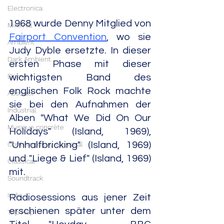
Electronica
1968 wurde Denny Mitglied von 
Minimal
Fairport Convention
, wo sie 
Ambient
Judy Dyble ersetzte. In dieser 
Dark Ambient
ersten Phase mit dieser 
Drone
wichtigsten Band des 
englischen Folk Rock machte 
Abstract
sie bei den Aufnahmen der 
Industrial
Alben "What We Did On Our 
Musique concrète
Holidays" (Island, 1969), 
Contemporary Classical
"Unhalfbricking" (Island, 1969) 
und "Liege & Lief" (Island, 1969) 
Classical
mit. 
Soundtrack
India
Radiosessions aus jener Zeit 
erschienen später unter dem 
Trip Hop