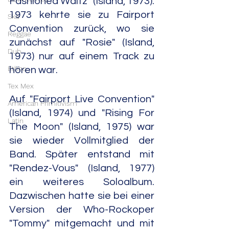
Fashioned Waltz" (Island, 1973). 
1973 kehrte sie zu Fairport 
Ska
Convention zurück, wo sie 
Reggae
zunächst auf "Rosie" (Island, 
Dub
1973) nur auf einem Track zu 
Ethno
hören war.
Tex Mex
Auf "Fairport Live Convention" 
American Primitivism
(Island, 1974) und "Rising For 
Latin
The Moon" (Island, 1975) war 
sie wieder Vollmitglied der 
Band. Später entstand mit 
"Rendez-Vous" (Island, 1977) 
ein weiteres Soloalbum. 
Dazwischen hatte sie bei einer 
Version der Who-Rockoper 
"Tommy" mitgemacht und mit 