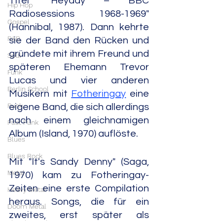
Titel "Heyday – BBC 
Hip Hop
Radiosessions 1968-1969" 
Gospel
(Hannibal, 1987). Dann kehrte 
R&B
sie der Band den Rücken und 
gründete mit ihrem Freund und 
Soul
späteren Ehemann Trevor 
Funk
Lucas und vier anderen 
Berlin School
Musikern mit 
Fotheringay
 eine 
Punk
eigene Band, die sich allerdings 
nach einem gleichnamigen 
Post Punk
Album (Island, 1970) auflöste.
Blues
Blues Rock
Mit "It's Sandy Denny" (Saga, 
Metal
1970) kam zu Fotheringay-
Zeiten eine erste Compilation 
Heavy Metal
heraus. Songs, die für ein 
Doom Metal
zweites, erst später als 