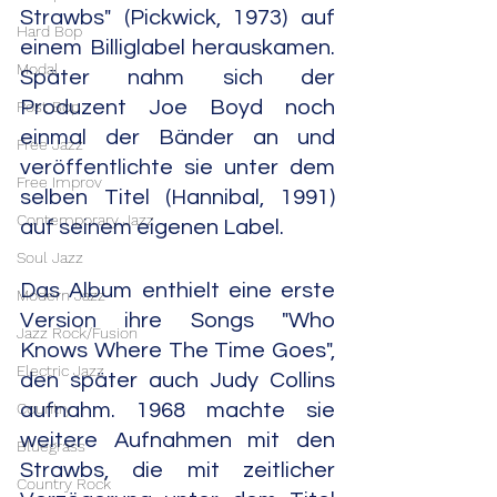
Strawbs" (Pickwick, 1973) auf 
Hard Bop
einem Billiglabel herauskamen. 
Modal
Später nahm sich der 
Produzent Joe Boyd noch 
Post Bop
einmal der Bänder an und 
Free Jazz
veröffentlichte sie unter dem 
Free Improv
selben Titel (Hannibal, 1991) 
Contemporary Jazz
auf seinem eigenen Label.
Soul Jazz
Das Album enthielt eine erste 
Modern Jazz
Version ihre Songs "Who 
Jazz Rock/Fusion
Knows Where The Time Goes", 
Electric Jazz
den später auch Judy Collins 
Country
aufnahm. 1968 machte sie 
weitere Aufnahmen mit den 
Bluegrass
Strawbs, die mit zeitlicher 
Country Rock