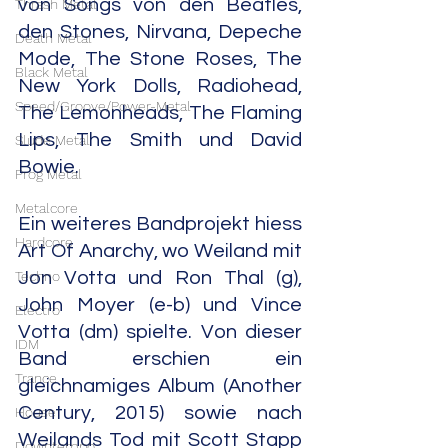
von Songs von den Beatles, 
Thrash Metal
den Stones, Nirvana, Depeche 
Death Metal
Mode, The Stone Roses, The 
Black Metal
New York Dolls, Radiohead, 
Speed/Groove/Power-Metal
The Lemonheads, The Flaming 
Lips, The Smith und David 
Slude Metal
Bowie.
Prog Metal
Metalcore
Ein weiteres Bandprojekt hiess 
Hardcore
Art Of Anarchy, wo Weiland mit 
Techno
Jon Votta und Ron Thal (g), 
John Moyer (e-b) und Vince 
Electro
Votta (dm) spielte. Von dieser 
IDM
Band erschien ein 
Trance
gleichnamiges Album (Another 
Century, 2015) sowie nach 
House
Weilands Tod mit Scott Stapp 
Downtempo