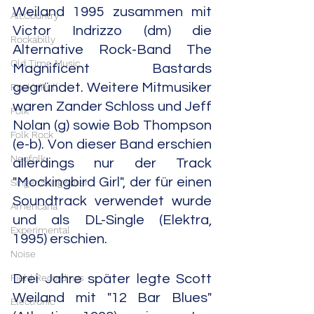
Weiland 1995 zusammen mit 
Alt.Country
Victor Indrizzo (dm) die 
Rockabilly
Alternative Rock-Band The 
Old Time Music
Magnificent Bastards 
gegründet. Weitere Mitmusiker 
Rock'n'Roll
waren Zander Schloss und Jeff 
Folk
Nolan (g) sowie Bob Thompson 
Folk Rock
(e-b). Von dieser Band erschien 
Neofolk
allerdings nur der Track 
"Mockingbird Girl", der für einen 
Singer/Songwriter
Soundtrack verwendet wurde 
Americana
und als DL-Single (Elektra, 
Experimental
1995) erschien.
Noise
Field Recordings
Drei Jahre später legte Scott 
Weiland mit "12 Bar Blues" 
Electronic