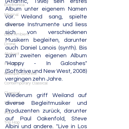
(Atlantic, 1998) sein erstes 
Electronica
Album unter eigenem Namen 
Minimal
vor. Weiland sang, spielte 
diverse Instrumente und liess 
Ambient
sich von verschiedenen 
Dark Ambient
Musikern begleiten, darunter 
Drone
auch Daniel Lanois (synth). Bis 
Abstract
zum zweiten eigenen Album 
"Happy - In Galoshes" 
Industrial
(Softdrive und New West, 2008) 
Musique concrète
vergingen zehn Jahre.
Contemporary Classical
Classical
Wiederum griff Weiland auf 
Soundtrack
diverse Begleitmusiker und 
Produzenten zurück, darunter 
India
auf Paul Oakenfold, Steve 
Trip Hop
Albini und andere. "Live in Los 