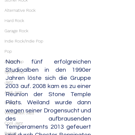
Stoner Rock
Alternative Rock
Hard Rock
Garage Rock
Indie Rock/Indie Pop
Pop
Nach fünf erfolgreichen 
Avant Pop
Studioalben in den 1990er 
Synth Pop
Jahren löste sich die Gruppe 
Jazz
2003 auf. 2008 kam es zu einer 
Acid Jazz
Reunion der Stone Temple 
Pilots. Weiland wurde dann 
Swing
wegen seiner Drogensucht und 
Westcoast Jazz
des aufbrausenden 
Cool Jazz
Temperaments 2013 gefeuert 
Bebop