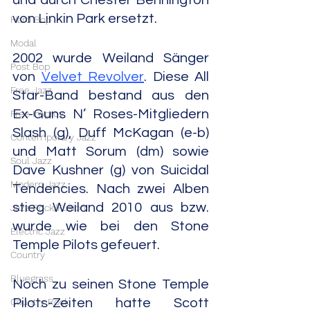
und durch Chester Bennington 
von Linkin Park ersetzt.
Hard Bop
Modal
2002 wurde Weiland Sänger 
Post Bop
von 
Velvet Revolver
. Diese All 
Free Jazz
Star-Band bestand aus den 
Ex-Guns N’ Roses-Mitgliedern 
Free Improv
Slash (g), Duff McKagan (e-b) 
Contemporary Jazz
und Matt Sorum (dm) sowie 
Soul Jazz
Dave Kushner (g) von Suicidal 
Modern Jazz
Tendencies. Nach zwei Alben 
stieg Weiland 2010 aus bzw. 
Jazz Rock/Fusion
wurde wie bei den Stone 
Electric Jazz
Temple Pilots gefeuert.
Country
Bluegrass
Noch zu seinen Stone Temple 
Country Rock
Pilots-Zeiten hatte Scott 