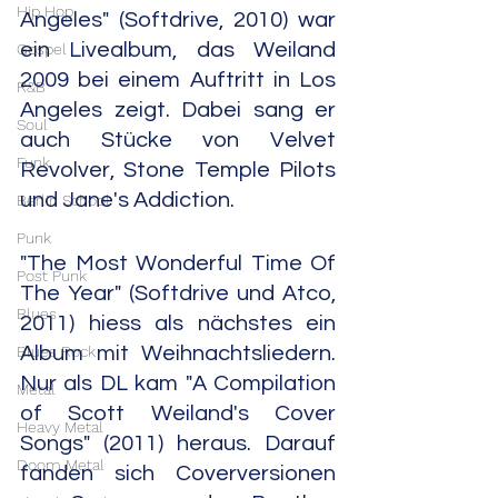
Hip Hop
Angeles" (Softdrive, 2010) war 
ein Livealbum, das Weiland 
Gospel
2009 bei einem Auftritt in Los 
R&B
Angeles zeigt. Dabei sang er 
Soul
auch Stücke von Velvet 
Funk
Revolver, Stone Temple Pilots 
und Jane's Addiction.
Berlin School
Punk
"The Most Wonderful Time Of 
Post Punk
The Year" (Softdrive und Atco, 
Blues
2011) hiess als nächstes ein 
Blues Rock
Album mit Weihnachtsliedern. 
Nur als DL kam "A Compilation 
Metal
of Scott Weiland's Cover 
Heavy Metal
Songs" (2011) heraus. Darauf 
Doom Metal
fanden sich Coverversionen 