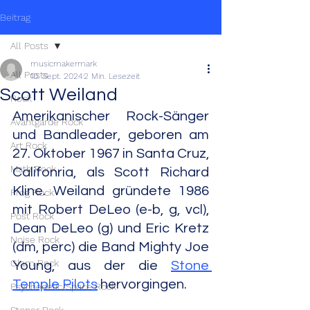
Beitrag
All Posts
musicmakermark
All Posts
10. Sept. 2024
2 Min. Lesezeit
Scott Weiland
Rock
Amerikanischer Rock-Sänger 
Avantgarde Rock
und Bandleader, geboren am 
Art Rock
27. Oktober 1967 in Santa Cruz, 
Math Rock
Califonria, als Scott Richard 
Kline. Weiland gründete 1986 
Prog Rock
mit Robert DeLeo (e-b, g, vcl), 
Post Rock
Dean DeLeo (g) und Eric Kretz 
Noise Rock
(dm, perc) die Band Mighty Joe 
Glam Rock
Young, aus der die 
Stone 
Temple Pilots
 hervorgingen.
Psychedelic/Space Rock