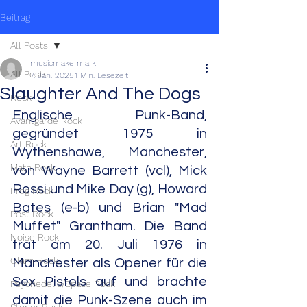
Beitrag
All Posts
musicmakermark
All Posts
7. Jan. 2025
1 Min. Lesezeit
Slaughter And The Dogs
Rock
Englische Punk-Band, 
Avantgarde Rock
gegründet 1975 in 
Art Rock
Wythenshawe, Manchester, 
Math Rock
von Wayne Barrett (vcl), Mick 
Rossi und Mike Day (g), Howard 
Prog Rock
Bates (e-b) und Brian "Mad 
Post Rock
Muffet" Grantham. Die Band 
Noise Rock
trat am 20. Juli 1976 in 
Glam Rock
Manchester als Opener für die 
Sex Pistols auf und brachte 
Psychedelic/Space Rock
damit die Punk-Szene auch im 