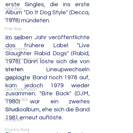
erste Singles, die ins erste 
Hard Bop
Album "Do It Dog Style" (Decca, 
Modal
1978) mündeten.
Post Bop
Im selben Jahr veröffentlichte 
Free Jazz
das frühere Label "Live 
Free Improv
Slaughter Rabid Dogs" (Rabid, 
Contemporary Jazz
1978). Dann löste sich die von 
Soul Jazz
steten Lineupwechseln 
geplagte Band noch 1978 auf, 
Modern Jazz
kam jedoch 1979 wieder 
Jazz Rock/Fusion
zusammen. "Bite Back" (DJM, 
Electric Jazz
1980) war ein zweites 
Studioalbum, ehe sich die Band 
Country
1981 erneut auflöste.
Bluegrass
Country Rock