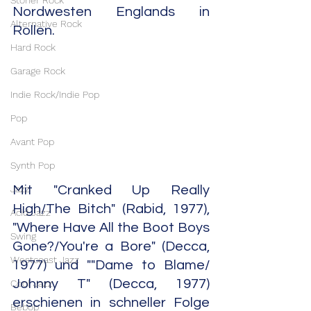
Stoner Rock
Nordwesten Englands in 
Alternative Rock
Rollen.
Hard Rock
Garage Rock
Indie Rock/Indie Pop
Pop
Avant Pop
Synth Pop
Jazz
Mit "Cranked Up Really 
High/The Bitch" (Rabid, 1977), 
Acid Jazz
"Where Have All the Boot Boys 
Swing
Gone?/You're a Bore" (Decca, 
Westcoast Jazz
1977) und ""Dame to Blame/ 
Johnny T" (Decca, 1977) 
Cool Jazz
erschienen in schneller Folge 
Bebop