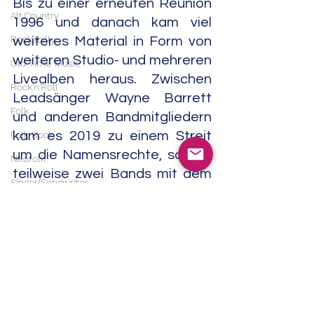
Bis zu einer erneuten Reunion 
Alt.Country
1996 und danach kam viel 
Rockabilly
weiteres Material in Form von 
weiteren Studio- und mehreren 
Old Time Music
Livealben heraus. Zwischen 
Rock'n'Roll
Leadsänger Wayne Barrett 
Folk
und anderen Bandmitgliedern 
Folk Rock
kam es 2019 zu einem Streit 
um die Namensrechte, so das 
Neofolk
teilweise zwei Bands mit dem 
Singer/Songwriter
Namen Slaughter And The 
Americana
Dogs unterwegs 
waren.                                        01/25
Experimental
Punk
Noise
Field Recordings
Electronic