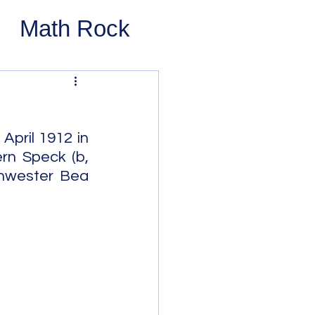
Math Rock
 Rock
ernative Rock
pril 1912 in 
n Speck (b, 
chwester Bea 
 Pop
Pop
Swing
 Bop
Modal