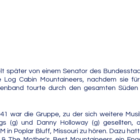
e Jazz
Free Improv
Conte
lt später von einem Senator des Bundesstaat
og Cabin Mountaineers, nachdem sie für i
lienband tourte durch den gesamten Süden 
41 war die Gruppe, zu der sich weitere Musi
 (g) und Danny Holloway (g) gesellten, o
n Poplar Bluff, Missouri zu hören. Dazu hatt
 & The Mother's Best Mountaineers ein Eng