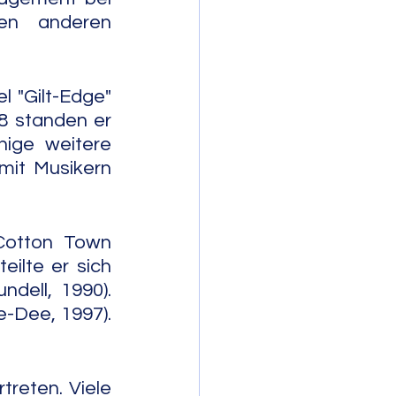
n anderen 
"Gilt-Edge" 
8 standen er 
ige weitere 
it Musikern 
otton Town 
ilte er sich 
dell, 1990). 
Dee, 1997). 
reten. Viele 