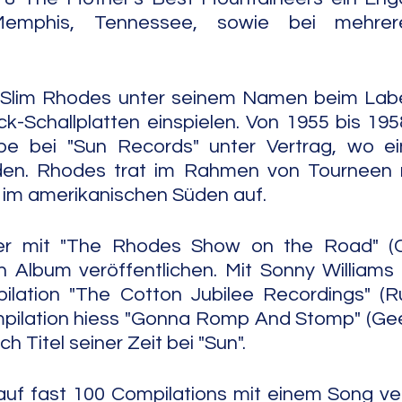
mphis, Tennessee, sowie bei mehrere
Slim Rhodes unter seinem Namen beim Label 
k-Schallplatten einspielen. Von 1955 bis 195
e bei "Sun Records" unter Vertrag, wo ein
den. Rhodes trat im Rahmen von Tourneen m
 im amerikanischen Süden auf.
er mit "The Rhodes Show on the Road" (C
n Album veröffentlichen. Mit Sonny Williams te
lation "The Cotton Jubilee Recordings" (Run
pilation hiess "Gonna Romp And Stomp" (Gee-
h Titel seiner Zeit bei "Sun".
auf fast 100 Compilations mit einem Song vert