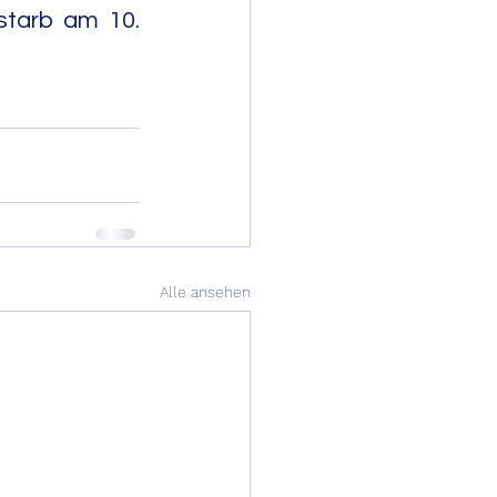
starb am 10. 
              
Alle ansehen