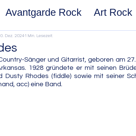
Avantgarde Rock
Art Rock
ost Rock
Noise Rock
Glam
0. Dez. 2024
1 Min. Lesezeit
des
pace Rock
Stoner Rock
Alt
ountry-Sänger und Gitarrist, geboren am 27. A
rkansas. 1928 gründete er mit seinen Brüder
nd Dusty Rhodes (fiddle) sowie mit seiner S
arage Rock
Indie Rock/Indie
mand, acc) eine Band.
nth Pop
Jazz
Acid Jazz
z
Cool Jazz
Bebop
Hard