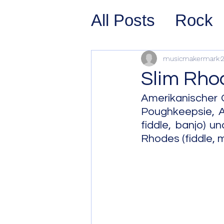
All Posts
Rock
Prog Rock
P
musicmakermark
2
Slim Rho
Psychedelic/S
Amerikanischer C
Poughkeepsie, A
fiddle, banjo) u
Hard Rock
G
Rhodes (fiddle, 
Avant Pop
Sy
Westcoast Jaz