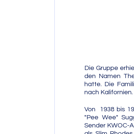
Post Bop
Fre
Soul Jazz
Die Gruppe erhie
den Namen The L
hatte. Die Fami
nach Kalifornien.
Von  1938 bis 19
"Pee Wee" Suggs
Sender KWOC-AM i
als Slim Rhodes