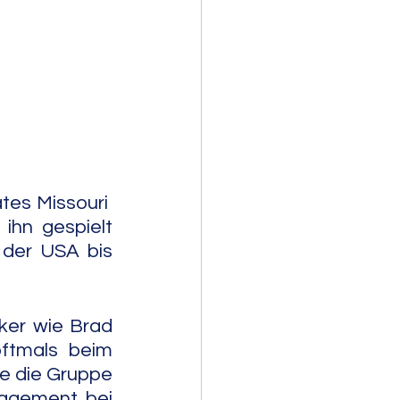
mporary Jazz
es Missouri  
hn gespielt 
der USA bis 
ker wie Brad 
ftmals beim 
e die Gruppe 
agement bei 