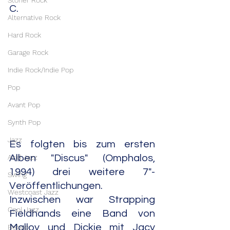
Stoner Rock
C.
Alternative Rock
Hard Rock
Garage Rock
Indie Rock/Indie Pop
Pop
Avant Pop
Synth Pop
Jazz
Es folgten bis zum ersten 
Acid Jazz
Alben "Discus" (Omphalos, 
1994) drei weitere 7"-
Swing
Veröffentlichungen. 
Westcoast Jazz
Inzwischen war Strapping 
Cool Jazz
Fieldhands eine Band von 
Malloy und Dickie mit Jacy 
Bebop