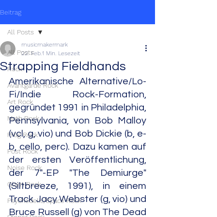
Beitrag
All Posts
musicmakermark
All Posts
22. Feb.
1 Min. Lesezeit
Strapping Fieldhands
Rock
Amerikanische Alternative/Lo-
Avantgarde Rock
Fi/Indie Rock-Formation, 
Art Rock
gegründet 1991 in Philadelphia, 
Math Rock
Pennsylvania, von Bob Malloy 
(vcl, g, vio) und Bob Dickie (b, e-
Prog Rock
b, cello, perc). Dazu kamen auf 
Post Rock
der ersten Veröffentlichung, 
Noise Rock
der 7"-EP "The Demiurge" 
Glam Rock
(Siltbreeze, 1991), in einem 
Track Jacy Webster (g, vio) und 
Psychedelic/Space Rock
Bruce Russell (g) von The Dead 