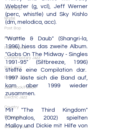
Webster (g, vcl), Jeff Werner 
Hard Bop
(perc, whistle) und Sky Kishlo 
Modal
(dm, melodica, acc).
Post Bop
Free Jazz
"Wattle & Daub" (Shangri-la, 
1996) hiess das zweite Album. 
Free Improv
"Gobs On The Midway - Singles 
Contemporary Jazz
1991-95" (Siltbreeze, 1996) 
Soul Jazz
stellte eine Compilation dar.  
Modern Jazz
1997 löste sich die Band auf, 
kam aber 1999 wieder 
Jazz Rock/Fusion
zusammen.
Electric Jazz
Country
Mit "The Third Kingdom" 
Bluegrass
(Omphalos, 2002) spielten 
Malloy und Dickie mit Hilfe von 
Country Rock