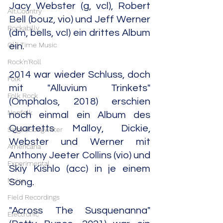
Jacy Webster (g, vcl), Robert 
Alt.Country
Bell (bouz, vio) und Jeff Werner 
Rockabilly
(dm, bells, vcl) ein drittes Album 
Old Time Music
ein.
Rock'n'Roll
2014 war wieder Schluss, doch 
Folk
mit "Alluvium Trinkets" 
Folk Rock
(Omphalos, 2018) erschien 
Neofolk
noch einmal ein Album des 
Quartetts Malloy, Dickie, 
Singer/Songwriter
Webster und Werner mit 
Americana
Anthony Jeeter Collins (vio) und 
Experimental
Skiy Kishlo (acc) in je einem 
Noise
Song.
Field Recordings
"Across The Susquenanna" 
Electronic