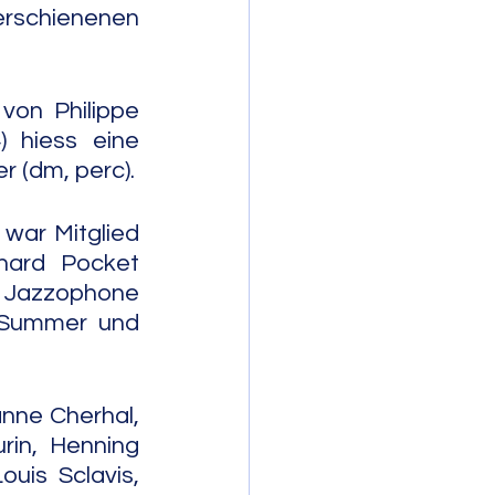
rschienenen 
von Philippe 
) hiess eine 
r (dm, perc).
war Mitglied 
nard Pocket 
, Jazzophone 
 Summer und 
nne Cherhal, 
in, Henning 
uis Sclavis, 