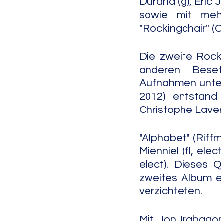
Durand (g), Eric 
sowie mit meh
"Rockingchair" (C
Die zweite Rocki
anderen Beset
Aufnahmen unter
2012) entstand 
Christophe Laver
"Alphabet" (Riff
Mienniel (fl, ele
elect). Dieses Q
zweites Album ei
verzichteten.
Mit Jon Irabagon