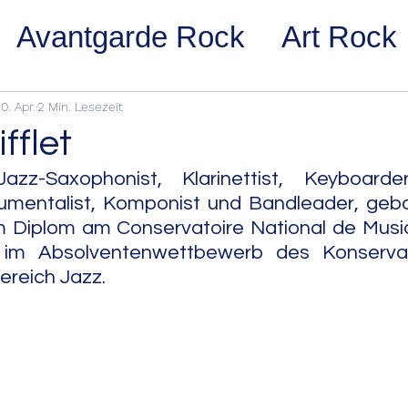
Avantgarde Rock
Art Rock
ost Rock
Noise Rock
Glam
0. Apr.
2 Min. Lesezeit
fflet
pace Rock
Stoner Rock
Alt
azz-Saxophonist, Klarinettist, Keyboarder
strumentalist, Komponist und Bandleader, gebo
m Diplom am Conservatoire National de Musiq
arage Rock
Indie Rock/Indie
r im Absolventenwettbewerb des Konserva
ereich Jazz.
nth Pop
Jazz
Acid Jazz
z
Cool Jazz
Bebop
Hard