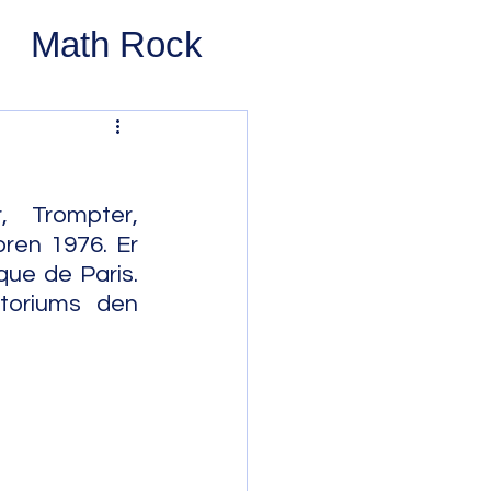
Math Rock
 Rock
ernative Rock
, Trompter, 
ren 1976. Er 
ue de Paris. 
 Pop
Pop
toriums den 
Swing
 Bop
Modal