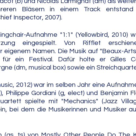
Jacot (b) und Nicolas Larmignat (dm) als weite
reren Bläsern in einem Track entstand
hief Inspector, 2007).
ngchair-Aufnahme "1:1" (Yellowbird, 2010) wu
zung eingespielt. Von Rifflet erschien
 eigenem Namen. Die Musik auf "Beaux-Arts" 
für ein Festival. Dafür holte er Gilles Co
gne (dm, musical box) sowie ein Streichquarte
music, 2012) war im selben Jahr eine Aufnahme
ct), Philippe Gordiani (g, elect) und Benjamin F
uartett spielte mit "Mechanics" (Jazz Villag
n, bei dem die Musikerinnen und Musiker auf
 (as, ts) von Mostly Other People Do The Ki