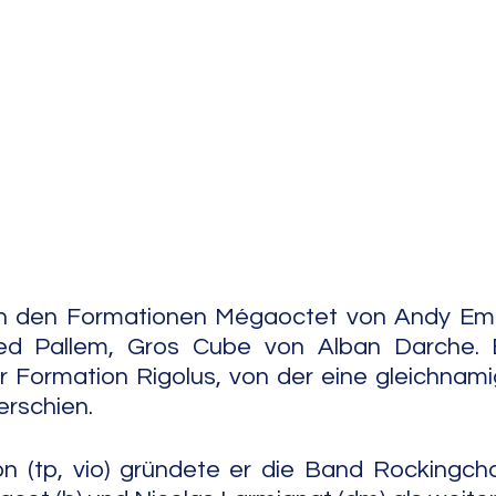
e Jazz
Free Improv
Conte
 in den Formationen Mégaoctet von Andy Emle
d Pallem, Gros Cube von Alban Darche. E
 Formation Rigolus, von der eine gleichnami
erschien.
on (tp, vio) gründete er die Band Rockingchair