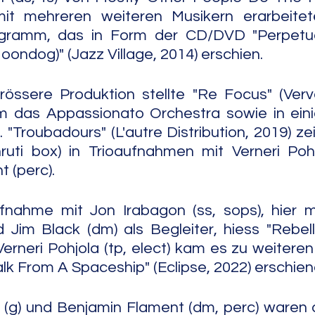
t mehreren weiteren Musikern erarbeitete
ogramm, das in Form der CD/DVD "Perpetua
oondog)" (Jazz Village, 2014) erschien.
rössere Produktion stellte "Re Focus" (Verve
 das Appassionato Orchestra sowie in eini
 "Troubadours" (L'autre Distribution, 2019) zeigt
hruti box) in Trioaufnahmen mit Verneri Pohj
 (perc).
fnahme mit Jon Irabagon (ss, sops), hier mi
Jim Black (dm) als Begleiter, hiess "Rebellion
Verneri Pohjola (tp, elect) kam es zu weitere
lk From A Spaceship" (Eclipse, 2022) erschien
i (g) und Benjamin Flament (dm, perc) waren di