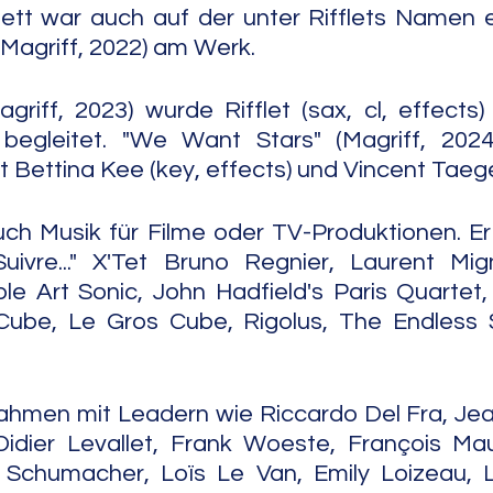
ett war auch auf der unter Rifflets Namen e
Magriff, 2022) am Werk.  
griff, 2023) wurde Rifflet (sax, cl, effects) 
) begleitet. "We Want Stars" (Magriff, 2024
 Bettina Kee (key, effects) und Vincent Taege
auch Musik für Filme oder TV-Produktionen. Er 
ivre..." X'Tet Bruno Regnier, Laurent Mig
le Art Sonic, John Hadfield's Paris Quartet
iCube, Le Gros Cube, Rigolus, The Endless
ahmen mit Leadern wie Riccardo Del Fra, Jea
dier Levallet, Frank Woeste, François Maur
 Schumacher, Loïs Le Van, Emily Loizeau, Lo