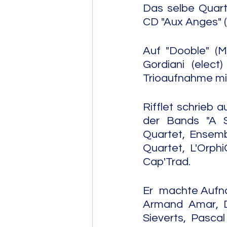
Das selbe Quart
CD "Aux Anges" (
Auf "Dooble" (Ma
Gordiani (elect
Trioaufnahme mit
Rifflet schrieb 
der Bands "A Su
Quartet, Ensemb
Quartet, L'Orph
Cap'Trad.
Er  machte Aufn
Armand Amar, Di
Sieverts, Pascal