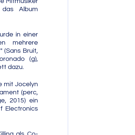
re Mitmusiker 
 das Album 
rde in einer 
en mehrere 
(Sans Bruit, 
ronado (g), 
tt dazu.
 mit Jocelyn 
lament (perc, 
e, 2015) ein 
 Electronics 
lling als Co-