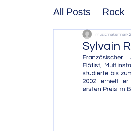
All Posts
Rock
Prog Rock
P
musicmakermark
2
Sylvain Ri
Psychedelic/S
Französischer J
Flötist, Multiin
studierte bis zu
Hard Rock
G
2002 erhielt e
ersten Preis im B
Avant Pop
Sy
Westcoast Jaz