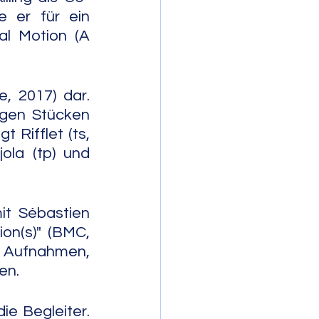
 er für ein 
l Motion (A 
, 2017) dar. 
gen Stücken 
 Rifflet (ts, 
ola (tp) und 
t Sébastien 
​(​s)" (BMC, 
n Aufnahmen, 
en.
e Begleiter. 