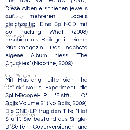
The Rest Will Follow" (2007). 
Alt.Country
Diese Alben erschienen jeweils 
auf mehreren Labels 
Rockabilly
gleichzeitig. Eine Split-CD mit 
Old Time Music
So Fucking What (2008) 
Rock'n'Roll
erschien als Beilage in einem 
Folk
Musikmagazin. Das nächste 
eigene Album hiess "The 
Folk Rock
Chuckies" (Nicotine, 2009).
Neofolk
Singer/Songwriter
Mit Mustang teilte sich The 
Americana
Chuck Norris Experiment die 
Split-Doppel-LP "Fistfull Of 
Experimental
Balls Volume 2" (No Balls, 2009). 
Noise
Die CNE-LP trug den Titel "Hot 
Field Recordings
Stuff". Sie bestand aus Single-
Electronic
B-Seiten, Coverversionen und 