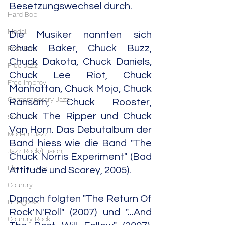
Besetzungswechsel durch.
Hard Bop
Modal
Die Musiker nannten sich 
Chuck Baker, Chuck Buzz, 
Post Bop
Chuck Dakota, Chuck Daniels, 
Free Jazz
Chuck Lee Riot, Chuck 
Free Improv
Manhattan, Chuck Mojo, Chuck 
Contemporary Jazz
Ransom, Chuck Rooster, 
Chuck The Ripper und Chuck 
Soul Jazz
Van Horn. Das Debutalbum der 
Modern Jazz
Band hiess wie die Band "The 
Jazz Rock/Fusion
Chuck Norris Experiment" (Bad 
Electric Jazz
Attitude und Scarey, 2005).
Country
Danach folgten "The Return Of 
Bluegrass
Rock'N'Roll" (2007) und "...And 
Country Rock