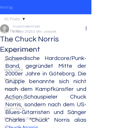
Beitrag
All Posts
musicmakermark
All Posts
6. März 2025
2 Min. Lesezeit
The Chuck Norris
Rock
Experiment
Avantgarde Rock
Schwedische Hardcore/Punk-
Art Rock
Band, gegründet Mitte der 
Math Rock
2000er Jahre in Göteborg. Die 
Prog Rock
Gruppe benannte sich nicht 
nach dem Kampfkünstler und 
Post Rock
Action-Schauspieler Chuck 
Noise Rock
Norris, sondern nach dem US-
Glam Rock
Blues-Gitarristen und Sänger  
Psychedelic/Space Rock
Charles "Chuck" Norris alias 
Chuck Norris
.