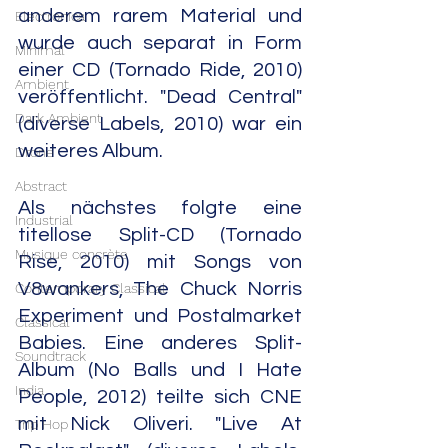
anderem rarem Material und 
Electronica
wurde auch separat in Form 
Minimal
einer CD (Tornado Ride, 2010) 
Ambient
veröffentlicht. "Dead Central" 
Dark Ambient
(diverse Labels, 2010) war ein 
weiteres Album.
Drone
Abstract
Als nächstes folgte eine 
Industrial
titellose Split-CD (Tornado 
Musique concrète
Rise, 2010) mit Songs von 
V8wankers, The Chuck Norris 
Contemporary Classical
Experiment und Postalmarket 
Classical
Babies. Eine anderes Split-
Soundtrack
Album (No Balls und I Hate 
India
People, 2012) teilte sich CNE 
mit Nick Oliveri. "Live At 
Trip Hop