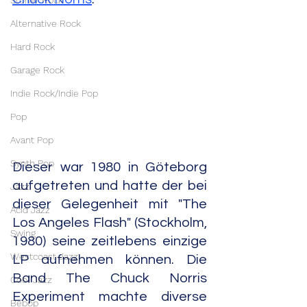
Stoner Rock
Alternative Rock
Hard Rock
Garage Rock
Indie Rock/Indie Pop
Pop
Avant Pop
Synth Pop
Dieser war 1980 in Göteborg 
aufgetreten und hatte der bei 
Jazz
dieser Gelegenheit mit "The 
Acid Jazz
Los Angeles Flash" (Stockholm, 
Swing
1980) seine zeitlebens einzige 
Westcoast Jazz
LP aufnehmen können. Die 
Band The Chuck Norris 
Cool Jazz
Experiment machte diverse 
Bebop