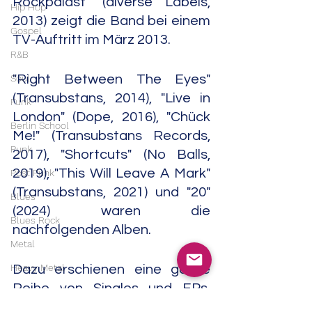
Rockpalast" (diverse Labels, 
Hip Hop
2013) zeigt die Band bei einem 
Gospel
TV-Auftritt im März 2013.
R&B
Soul
"Right Between The Eyes" 
(Transubstans, 2014), "Live in 
Funk
London" (Dope, 2016), "Chück 
Berlin School
Me!" (Transubstans Records, 
Punk
2017), "Shortcuts" (No Balls, 
2019), "This Will Leave A Mark" 
Post Punk
(Transubstans, 2021) und "20" 
Blues
(2024) waren die 
Blues Rock
nachfolgenden Alben.
Metal
Heavy Metal
Dazu erschienen eine ganze 
Reihe von Singles und EPs, 
Doom Metal
meist Split-Veröffentlichungen 