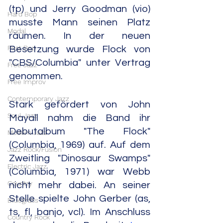
(tp) und Jerry Goodman (vio) 
Hard Bop
musste Mann seinen Platz 
Modal
räumen. In der neuen 
Post Bop
Besetzung wurde Flock von 
"CBS/Columbia" unter Vertrag 
Free Jazz
genommen.
Free Improv
Contemporary Jazz
Stark gefördert von John 
Soul Jazz
Mayall nahm die Band ihr 
Debutalbum "The Flock" 
Modern Jazz
(Columbia, 1969) auf. Auf dem 
Jazz Rock/Fusion
Zweitling "Dinosaur Swamps" 
Electric Jazz
(Columbia, 1971) war Webb 
Country
nicht mehr dabei. An seiner 
Stelle spielte John Gerber (as, 
Bluegrass
ts, fl, banjo, vcl). Im Anschluss 
Country Rock