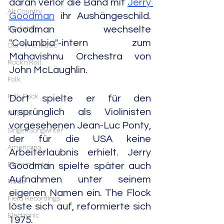
daran verlor die Band mit 
Jerry 
Alt.Country
Goodman
 ihr Aushängeschild. 
Rockabilly
Goodman wechselte 
"Columbia"-intern zum 
Old Time Music
Mahavishnu Orchestra von 
Rock'n'Roll
John McLaughlin.
Folk
Folk Rock
Dort spielte er für den 
ursprünglich als Violinisten 
Neofolk
vorgesehenen Jean-Luc Ponty, 
Singer/Songwriter
der für die USA keine 
Americana
Arbeiterlaubnis erhielt. Jerry 
Experimental
Goodman spielte später auch 
Aufnahmen unter seinem 
Noise
eigenen Namen ein. The Flock 
Field Recordings
löste sich auf, reformierte sich 
Electronic
1975.