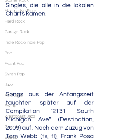
Stoner Rock
Singles, die alle in die lokalen 
Alternative Rock
Charts kamen.
Hard Rock
Garage Rock
Indie Rock/Indie Pop
Pop
Avant Pop
Synth Pop
Jazz
Songs aus der Anfangszeit 
Acid Jazz
tauchten später auf der 
Swing
Compilation "2131 South 
Westcoast Jazz
Michigan Ave" (Destination, 
Cool Jazz
2009) auf. Nach dem Zuzug von 
Tom Webb (ts, fl), Frank Posa 
Bebop