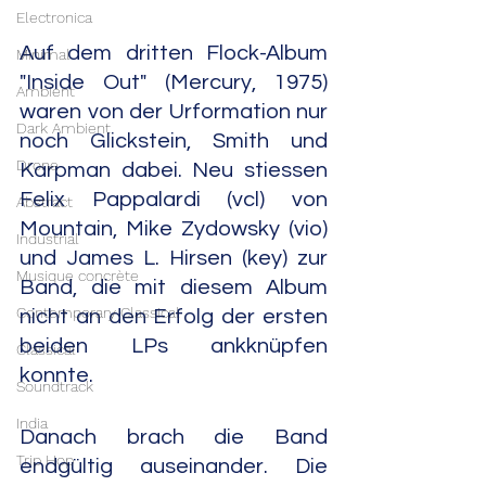
Electronica
Auf dem dritten Flock-Album 
Minimal
"Inside Out" (Mercury, 1975) 
Ambient
waren von der Urformation nur 
Dark Ambient
noch Glickstein, Smith und 
Drone
Karpman dabei. Neu stiessen 
Felix Pappalardi (vcl) von 
Abstract
Mountain, Mike Zydowsky (vio) 
Industrial
und James L. Hirsen (key) zur 
Musique concrète
Band, die mit diesem Album 
Contemporary Classical
nicht an den Erfolg der ersten 
beiden LPs ankknüpfen 
Classical
konnte.
Soundtrack
India
Danach brach die Band 
Trip Hop
endgültig auseinander. Die 