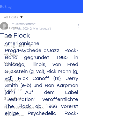
Beitrag
All Posts
musicmakermark
All Posts
19. Feb. 2024
2 Min. Lesezeit
The Flock
Rock
Amerikanische 
Avantgarde Rock
Prog/Psychedelic/Jazz Rock-
Art Rock
Band gegründet 1965 in 
Math Rock
Chicago, Illinois, von Fred 
Glickstein (g, vcl), Rick Mann (g, 
Prog Rock
vcl), Rick Canoff (ts), Jerry 
Post Rock
Smith (e-b) und Ron Karpman 
Noise Rock
(dm) Auf dem Label 
Glam Rock
"Destination" veröffentlichte 
The Flock ab 1966 vorerst 
Psychedelic/Space Rock
einige Psychedelic Rock-