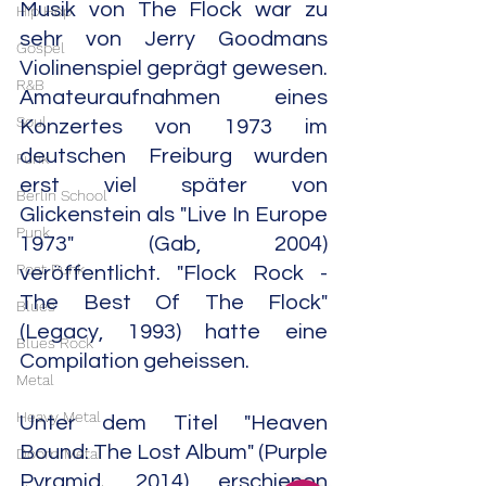
Musik von The Flock war zu 
Hip Hop
sehr von Jerry Goodmans 
Gospel
Violinenspiel geprägt gewesen. 
R&B
Amateuraufnahmen eines 
Soul
Konzertes von 1973 im 
deutschen Freiburg wurden 
Funk
erst viel später von 
Berlin School
Glickenstein als "Live In Europe 
Punk
1973" (Gab, 2004) 
Post Punk
veröffentlicht. "Flock Rock - 
The Best Of The Flock" 
Blues
(Legacy, 1993) hatte eine 
Blues Rock
Compilation geheissen.     
Metal
Heavy Metal
Unter dem Titel "Heaven 
Bound: The Lost Album" (Purple 
Doom Metal
Pyramid, 2014) erschienen 