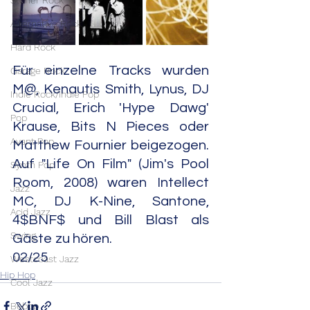
Stoner Rock
Alternative Rock
Hard Rock
Für einzelne Tracks wurden 
Garage Rock
M@, Kenautis Smith, Lynus, DJ 
Indie Rock/Indie Pop
Crucial, Erich 'Hype Dawg' 
Pop
Krause, Bits N Pieces oder 
Avant Pop
Matthew Fournier beigezogen. 
Auf "Life On Film" (Jim's Pool 
Synth Pop
Room, 2008) waren Intellect 
Jazz
MC, DJ K-Nine, Santone, 
Acid Jazz
4$BNF$ und Bill Blast als 
Swing
Gäste zu hören.                                        
02/25
Westcoast Jazz
Hip Hop
Cool Jazz
Bebop