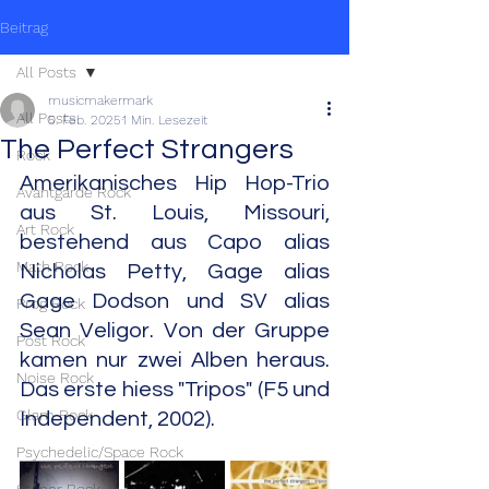
Beitrag
All Posts
musicmakermark
All Posts
5. Feb. 2025
1 Min. Lesezeit
The Perfect Strangers
Rock
Amerikanisches Hip Hop-Trio 
Avantgarde Rock
aus St. Louis, Missouri, 
Art Rock
bestehend aus Capo alias 
Math Rock
Nicholas Petty, Gage alias 
Gage Dodson und SV alias 
Prog Rock
Sean Veligor. Von der Gruppe 
Post Rock
kamen nur zwei Alben heraus. 
Noise Rock
Das erste hiess "Tripos" (F5 und 
Glam Rock
Independent, 2002).
Psychedelic/Space Rock