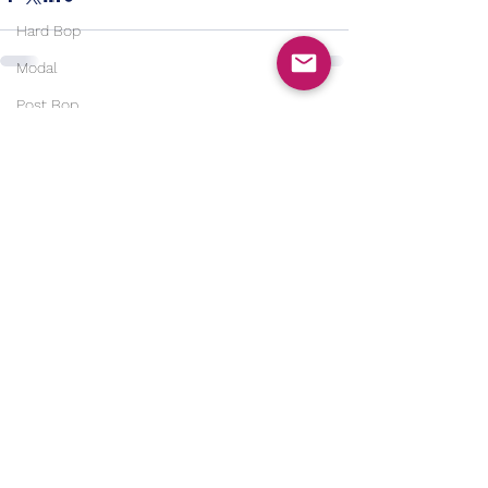
Hard Bop
Modal
Post Bop
Alle ansehen
Aktuelle Beiträge
Free Jazz
Free Improv
Contemporary Jazz
Soul Jazz
Modern Jazz
Jazz Rock/Fusion
Electric Jazz
Country
Bluegrass
Country Rock