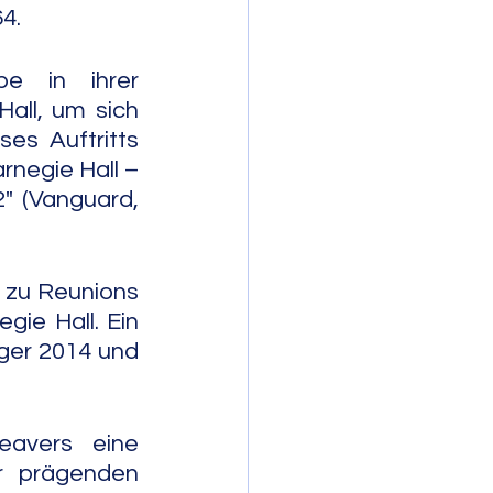
4.
 in ihrer 
all, um sich 
es Auftritts 
negie Hall – 
" (Vanguard, 
zu Reunions 
ie Hall. Ein 
ger 2014 und 
avers eine 
r prägenden 