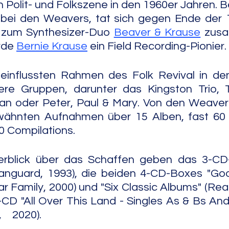
n Polit- und Folkszene in den 1960er Jahren. B
 bei den Weavers, tat sich gegen Ende der 1
 zum Synthesizer-Duo 
Beaver & Krause
 zus
de 
Bernie Krause
 ein Field Recording-Pionier.
influssten Rahmen des Folk Revival in den
ere Gruppen, darunter das Kingston Trio, 
lan oder Peter, Paul & Mary. Von den Weaver
rwähnten Aufnahmen über 15 Alben, fast 60 S
0 Compilations.
rblick über das Schaffen geben das 3-CD-
anguard, 1993), die beiden 4-CD-Boxes "Good
r Family, 2000) und "Six Classic Albums" (Real
CD "All Over This Land - Singles As & Bs An
                                                                                 