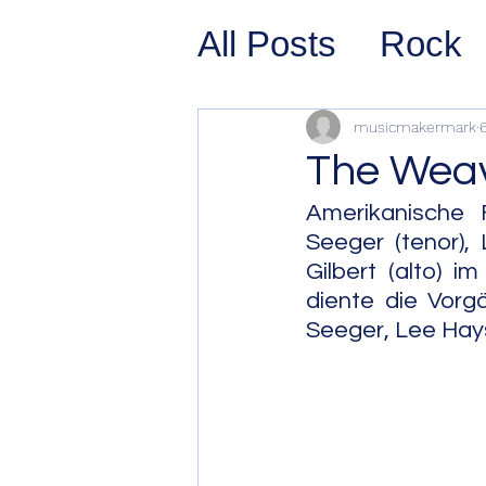
All Posts
Rock
Prog Rock
P
musicmakermark
The Wea
Psychedelic/S
Amerikanische 
Seeger (tenor),
Gilbert (alto) i
Hard Rock
G
diente die Vorg
Seeger, Lee Hay
Avant Pop
Sy
Westcoast Jaz