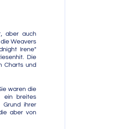
mporary Jazz
, aber auch 
 die Weavers 
ight Irene" 
esenhit. Die 
 Charts und 
ie waren die 
ein breites 
Grund ihrer 
ie aber von 