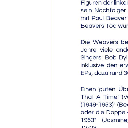
Figuren der linke
sein Nachfolger
mit Paul Beaver
Beavers Tod wur
Die Weavers bee
Jahre viele and
Singers, Bob Dy
inklusive den e
EPs, dazu rund 3
Einen guten Übe
That A Time" (V
(1949-1953)" (Bea
oder die Doppel-
1953" (Jasmine, 2020).        
12/23