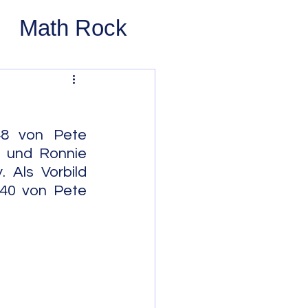
Math Rock
 Rock
ernative Rock
8 von Pete 
) und Ronnie 
 Als Vorbild 
 Pop
Pop
940 von Pete 
Swing
 Bop
Modal