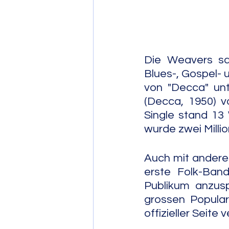
Post Bop
Fre
Die Weavers san
Blues-, Gospel- 
Soul Jazz
von "Decca" unt
(Decca, 1950) v
Single stand 13
wurde zwei Milli
Auch mit anderen
erste Folk-Band
Publikum anzusp
grossen Popular
offizieller Seite 