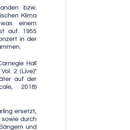
anden bzw. 
ischen Klima 
 was einem 
t auf. 1955 
zert in der 
sammen.
arnegie Hall 
l. 2 (Live)" 
ter auf der 
le, 2018) 
ing ersetzt, 
 sowie durch 
Sängern und 