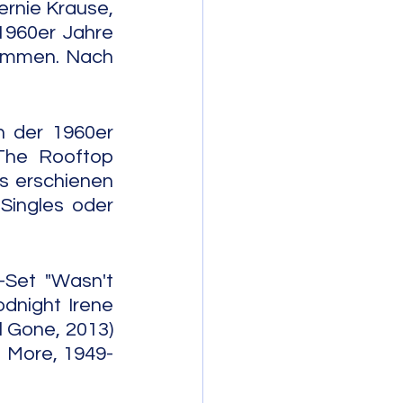
ernie Krause, 
960er Jahre 
ammen. Nach 
 der 1960er 
The Rooftop 
s erschienen 
ingles oder 
Set "Wasn't 
night Irene 
 Gone, 2013) 
d More, 1949-
                       