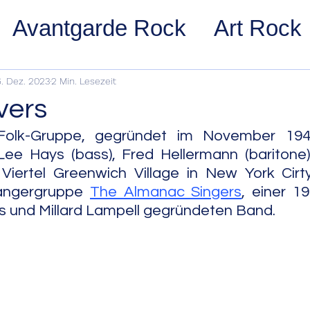
Avantgarde Rock
Art Rock
ost Rock
Noise Rock
Glam
6. Dez. 2023
2 Min. Lesezeit
vers
pace Rock
Stoner Rock
Alt
Folk-Gruppe, gegründet im November 194
 Lee Hays (bass), Fred Hellermann (baritone
m Viertel Greenwich Village in New York Cirty.
arage Rock
Indie Rock/Indie
ängergruppe 
The Almanac Singers
, einer 1
s und Millard Lampell gegründeten Band.
nth Pop
Jazz
Acid Jazz
z
Cool Jazz
Bebop
Hard