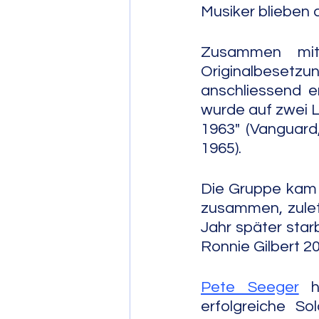
Musiker blieben a
Zusammen mit
Originalbesetzun
anschliessend en
wurde auf zwei L
1963" (Vanguard,
1965).
Die Gruppe kam 
zusammen, zuletz
Jahr später star
Ronnie Gilbert 2
Pete Seeger
 h
erfolgreiche So