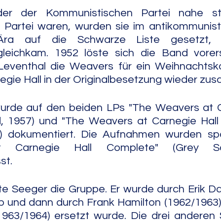
der der Kommunistischen Partei nahe st
r Partei waren, wurden sie im antikommunist
Ära auf die Schwarze Liste gesetzt,
 gleichkam. 1952 löste sich die Band vorers
Leventhal die Weavers für ein Weihnachtskon
egie Hall in der Originalbesetzung wieder zu
 wurde auf den beiden LPs "The Weavers at C
d, 1957) und "The Weavers at Carnegie Hall Vo
) dokumentiert. Die Aufnahmen wurden spä
t Carnegie Hall Complete" (Grey Sca
st.
te Seeger die Gruppe. Er wurde durch Erik Darl
eb und dann durch Frank Hamilton (1962/1963)
1963/1964) ersetzt wurde. Die drei anderen 