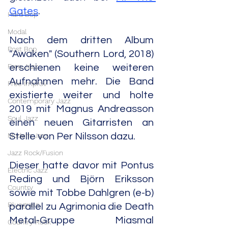
Gates
.
Hard Bop
Modal
Nach dem dritten Album 
Post Bop
"Awaken" (Southern Lord, 2018) 
Free Jazz
erschienen keine weiteren 
Aufnahmen mehr. Die Band 
Free Improv
existierte weiter und holte 
Contemporary Jazz
2019 mit Magnus Andreasson 
Soul Jazz
einen neuen Gitarristen an 
Modern Jazz
Stelle von Per Nilsson dazu.
Jazz Rock/Fusion
Dieser hatte davor mit Pontus 
Electric Jazz
Reding und Björn Eriksson 
Country
sowie mit Tobbe Dahlgren (e-b) 
Bluegrass
parallel zu Agrimonia die Death 
Metal-Gruppe Miasmal 
Country Rock