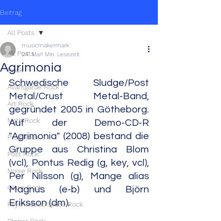
Beitrag
All Posts
musicmakermark
All Posts
24. Mai
1 Min. Lesezeit
Agrimonia
Rock
Schwedische Sludge/Post 
Avantgarde Rock
Metal/Crust Metal-Band, 
Art Rock
gegründet 2005 in Götheborg. 
Math Rock
Auf der Demo-CD-R 
"Agrimonia" (2008) bestand die 
Prog Rock
Gruppe aus Christina Blom 
Post Rock
(vcl), Pontus Redig (g, key, vcl), 
Noise Rock
Per Nilsson (g), Mange alias 
Glam Rock
Magnus (e-b) und Björn 
Eriksson (dm).
Psychedelic/Space Rock