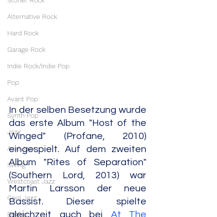
Stoner Rock
Alternative Rock
Hard Rock
Garage Rock
Indie Rock/Indie Pop
Pop
Avant Pop
In der selben Besetzung wurde 
Synth Pop
das erste Album "Host of the 
Jazz
Winged" (Profane, 2010) 
Acid Jazz
eingespielt. Auf dem zweiten 
Album "Rites of Separation" 
Swing
(Southern Lord, 2013) war 
Westcoast Jazz
Martin Larsson der neue 
Cool Jazz
Bassist. Dieser spielte 
gleichzeit auch bei 
At The 
Bebop