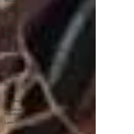
Metalcore
Hardcore
Techno
Electro
IDM
Trance
House
Downtempo
Ska
Reggae
Dub
Ethno
Tex Mex
American
Primitivism
Latin