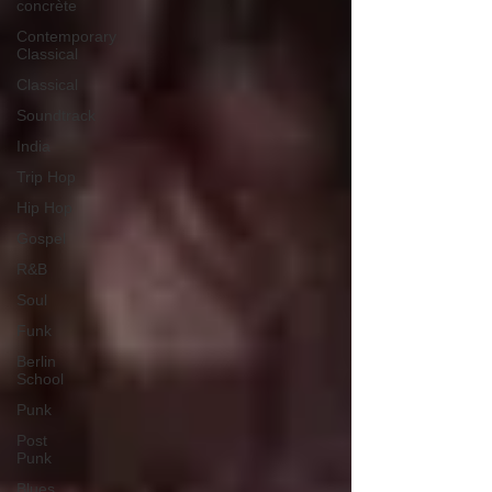
concrète
Contemporary
Classical
Classical
Soundtrack
India
Trip Hop
Hip Hop
Gospel
R&B
Soul
Funk
Berlin
School
Punk
Post
Punk
Blues