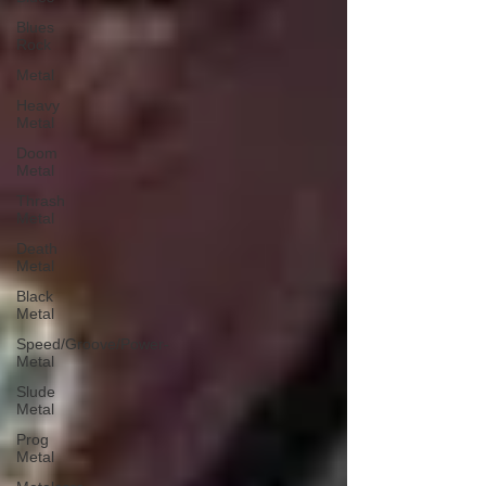
Blues
Rock
Metal
Heavy
Metal
Doom
Metal
Thrash
Metal
Death
Metal
Black
Metal
Speed/Groove/Power-
Metal
Slude
Metal
Prog
Metal