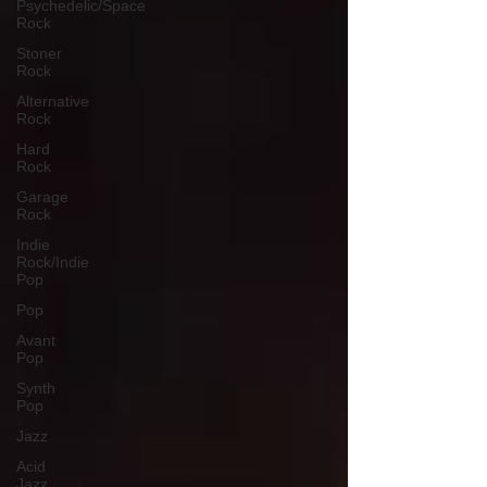
Psychedelic/Space
Rock
Stoner
Rock
Alternative
Rock
Hard
Rock
Garage
Rock
Indie
Rock/Indie
Pop
Pop
Avant
Pop
Synth
Pop
Jazz
Acid
Jazz