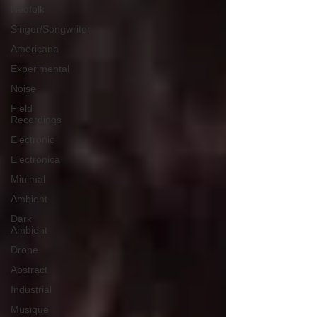
Neofolk
Singer/Songwriter
Americana
Experimental
Noise
Field
Recordings
Electronic
Electronica
Minimal
Ambient
Dark
Ambient
Drone
Abstract
Industrial
Musique