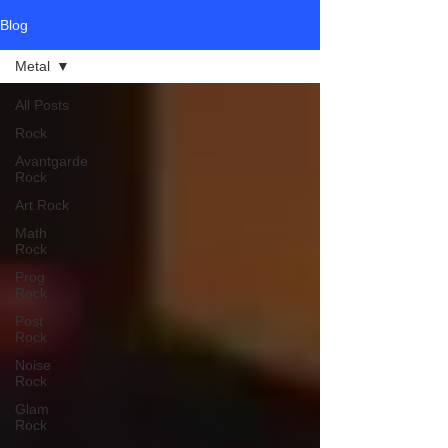
Blog
Metal
All Posts
Rock
Avantgarde
Rock
Art Rock
Math
Rock
Prog
Rock
Post
Rock
Noise
Rock
Glam
Rock