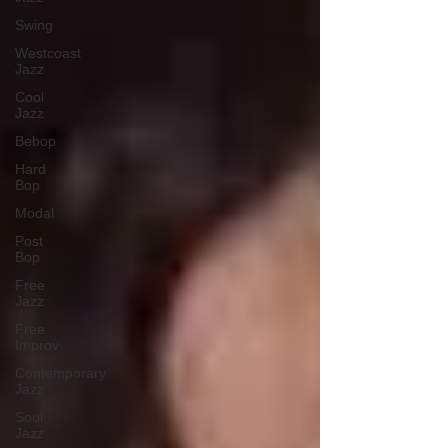
Swing
Westcoast
Jazz
Cool
Jazz
Bebop
Hard
Bop
Modal
Post
Bop
Free
Jazz
Free
Improv
Contemporary
Jazz
Soul
Jazz