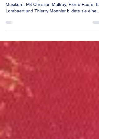
Joëlle Vinciarelli
Französische Experimental-Sängerin und
Musikern. Mit Christian Malfray, Pierre Faure, Eric
Lombaert und Thierry Monnier bildete sie eine
stark von vokalen Klängen geprägte Noise-
Formation, die sich in Anlehnung an dem
Experimental-Musiker La Monte Young La Morte
Young nannte. Das erste Album hiess wie die
Gruppe "La Morte Young" (Dysmusie, Up Against
The Wall und Motherfuckers!, 2013). Mit DEL alias
Drone Electric Lust teilte sich La Morte Young eine
titellose Split-LP (div