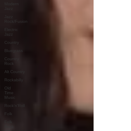
Modern
Jazz
Jazz
Rock/Fusion
Electric
Jazz
Country
Bluegrass
Country
Rock
Alt.Country
Rockabilly
Old
Time
Music
Rock'n'Roll
Folk
Folk
Rock