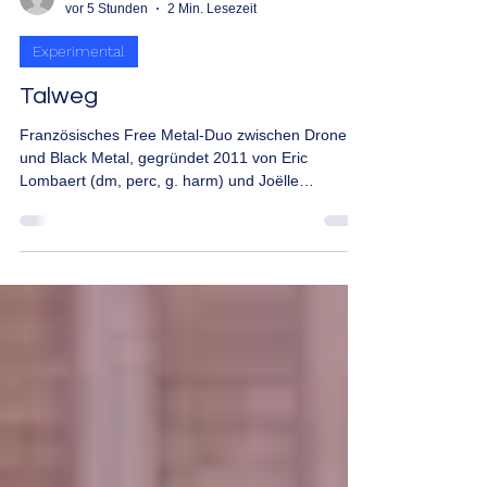
musicmakermark
vor 5 Stunden
2 Min. Lesezeit
Experimental
Talweg
Französisches Free Metal-Duo zwischen Drone
und Black Metal, gegründet 2011 von Eric
Lombaert (dm, perc, g. harm) und Joëlle
Vinciarelli (vcl, tp, key, perc, harm). Beide sind
auch Mitglied bei La Morte Young. Lombaert
spielte zudem bei Aletheïa, Mueros und Pouaz''rlk.
Vinciarelli war zudem bei Groupement Des Libres
Improvisateurs, Podkayne, Fille De Mars, The
Strange Strings Ensemble, Animal Vacarme und
Ciegalo beschäftigt. Erste Aufnahmen erschienen
auf der CD-R-EP "Sub