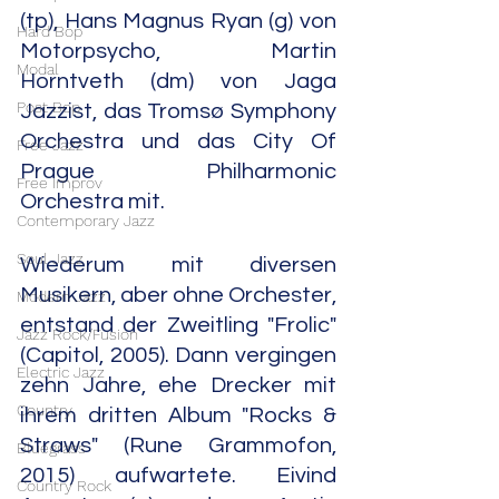
(tp), Hans Magnus Ryan (g) von 
Hard Bop
Motorpsycho, Martin 
Modal
Horntveth (dm) von Jaga 
Post Bop
Jazzist, das Tromsø Symphony 
Orchestra und das City Of 
Free Jazz
Prague Philharmonic 
Free Improv
Orchestra mit.
Contemporary Jazz
Soul Jazz
Wiederum mit diversen 
Musikern, aber ohne Orchester, 
Modern Jazz
entstand der Zweitling "Frolic" 
Jazz Rock/Fusion
(Capitol, 2005). Dann vergingen 
Electric Jazz
zehn Jahre, ehe Drecker mit 
Country
ihrem dritten Album "Rocks & 
Straws" (Rune Grammofon, 
Bluegrass
2015) aufwartete. Eivind 
Country Rock