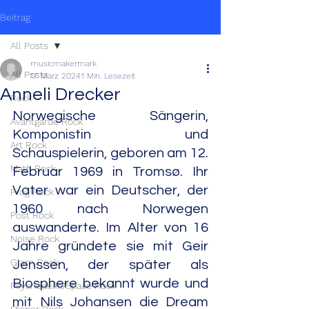
Beitrag
All Posts
musicmakermark
All Posts
17. März 2024
1 Min. Lesezeit
Anneli Drecker
Rock
Norwegische Sängerin, 
Avantgarde Rock
Komponistin und 
Art Rock
Schauspielerin, geboren am 12. 
Math Rock
Februar 1969 in Tromsø. Ihr 
Vater war ein Deutscher, der 
Prog Rock
1960 nach Norwegen 
Post Rock
auswanderte. Im Alter von 16 
Noise Rock
Jahre gründete sie mit Geir 
Glam Rock
Jenssen, der später als 
Biosphere bekannt wurde und 
Psychedelic/Space Rock
mit Nils Johansen die Dream 