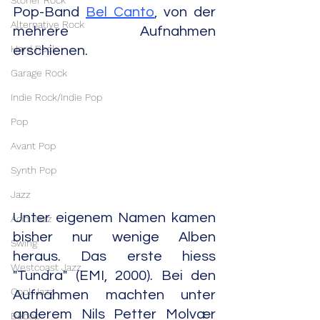
Stoner Rock
Pop-Band 
Bel Canto
, von der 
Alternative Rock
mehrere Aufnahmen 
Hard Rock
erschienen.
Garage Rock
Indie Rock/Indie Pop
Pop
Avant Pop
Synth Pop
Jazz
Unter eigenem Namen kamen 
Acid Jazz
bisher nur wenige Alben 
Swing
heraus. Das erste hiess 
Westcoast Jazz
"Tundra" (EMI, 2000). Bei den 
Cool Jazz
Aufnahmen machten unter 
anderem Nils Petter Molvær 
Bebop