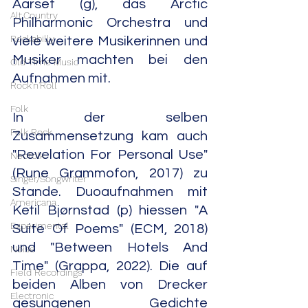
Aarset (g), das Arctic 
Alt.Country
Philharmonic Orchestra und 
Rockabilly
viele weitere Musikerinnen und 
Musiker machten bei den 
Old Time Music
Aufnahmen mit.
Rock'n'Roll
Folk
In der selben 
Folk Rock
Zusammensetzung kam auch 
"Revelation For Personal Use" 
Neofolk
(Rune Grammofon, 2017) zu 
Singer/Songwriter
Stande. Duoaufnahmen mit 
Americana
Ketil Bjørnstad (p) hiessen "A 
Experimental
Suite Of Poems" (ECM, 2018) 
und "Between Hotels And 
Noise
Time" (Grappa, 2022). Die auf 
Field Recordings
beiden Alben von Drecker 
Electronic
gesungenen Gedichte 