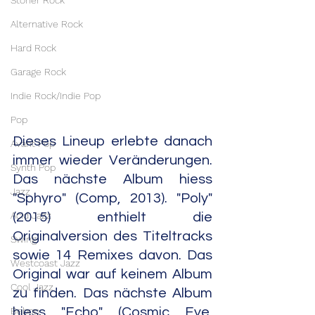
Stoner Rock
Alternative Rock
Hard Rock
Garage Rock
Indie Rock/Indie Pop
Pop
Dieses Lineup erlebte danach 
Avant Pop
immer wieder Veränderungen. 
Synth Pop
Das nächste Album hiess 
Jazz
"Sphyro" (Comp, 2013). "Poly" 
Acid Jazz
(2015) enthielt die 
Originalversion des Titeltracks 
Swing
sowie 14 Remixes davon. Das 
Westcoast Jazz
Original war auf keinem Album 
Cool Jazz
zu finden. Das nächste Album 
hiess "Echo" (Cosmic Eye, 
Bebop