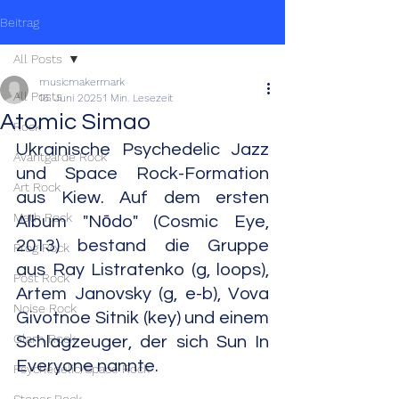
Beitrag
All Posts
musicmakermark
All Posts
16. Juni 2025
1 Min. Lesezeit
Atomic Simao
Rock
Ukrainische Psychedelic Jazz 
Avantgarde Rock
und Space Rock-Formation 
Art Rock
aus Kiew. Auf dem ersten 
Math Rock
Album "Nōdo" (Cosmic Eye, 
2013) bestand die Gruppe 
Prog Rock
aus Ray Listratenko (g, loops), 
Post Rock
Artem Janovsky (g, e-b), Vova 
Noise Rock
Givotnoe Sitnik (key) und einem 
Glam Rock
Schlagzeuger, der sich Sun In 
Everyone nannte.
Psychedelic/Space Rock