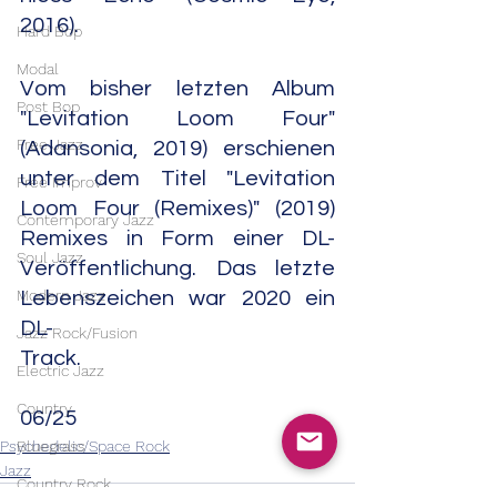
2016).
Hard Bop
Modal
Vom bisher letzten Album 
Post Bop
"Levitation Loom Four" 
Free Jazz
(Adansonia, 2019) erschienen 
unter dem Titel "Levitation 
Free Improv
Loom Four (Remixes)" (2019) 
Contemporary Jazz
Remixes in Form einer DL-
Soul Jazz
Veröffentlichung. Das letzte 
Modern Jazz
Lebenszeichen war 2020 ein 
DL-
Jazz Rock/Fusion
Track.                                                         
Electric Jazz
Country
06/25
Psychedelic/Space Rock
Bluegrass
Jazz
Country Rock