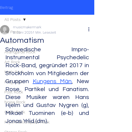
Beitrag
All Posts
musicmakermark
All Posts
8. Juni 2025
1 Min. Lesezeit
Automatism
Rock
Schwedische Impro-
Avantgarde Rock
Instrumental Psychedelic 
Art Rock
Rock-Band, gegründet 2017 in 
Math Rock
Stockholm von Mitgliedern der 
Gruppen 
Kungens Män
, New 
Prog Rock
Rose, Partikel und Fanatism. 
Post Rock
Diese Musiker waren Hans 
Noise Rock
Hjelm und Gustav Nygren (g), 
Glam Rock
Mikael Tuominen (e-b) und 
Jonas Yrlid (dm).
Psychedelic/Space Rock