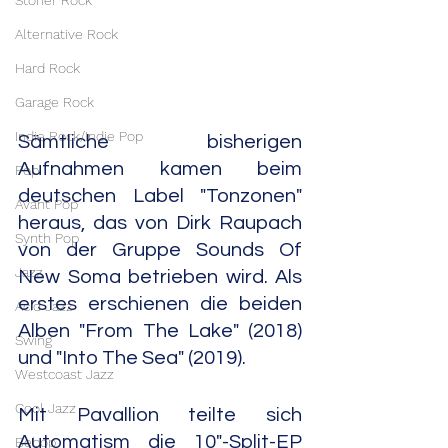
Stoner Rock
Alternative Rock
Hard Rock
Garage Rock
Indie Rock/Indie Pop
Sämtliche bisherigen 
Aufnahmen kamen beim 
Pop
deutschen Label "Tonzonen" 
Avant Pop
heraus, das von Dirk Raupach 
Synth Pop
von der Gruppe Sounds Of 
Jazz
New Soma betrieben wird. Als 
erstes erschienen die beiden 
Acid Jazz
Alben "From The Lake" (2018) 
Swing
und "Into The Sea" (2019).
Westcoast Jazz
Cool Jazz
Mit Pavallion teilte sich 
Automatism die 10"-Split-EP 
Bebop