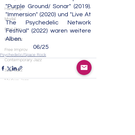
"Purple Ground/ Sonar" (2019). 
Hard Bop
"Immersion" (2020) und "Live At 
Modal
The Psychedelic Network 
Post Bop
Festival" (2022) waren weitere 
Alben.                                                                 
Free Jazz
                       06/25
Free Improv
Psychedelic/Space Rock
Contemporary Jazz
Soul Jazz
Modern Jazz
Jazz Rock/Fusion
Electric Jazz
Alle ansehen
Aktuelle Beiträge
Country
Bluegrass
Country Rock